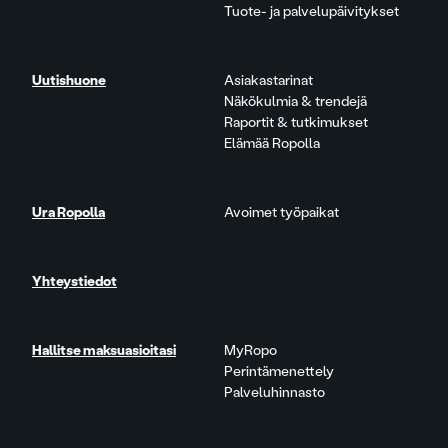
Tuote- ja palvelupäivitykset
Uutishuone
Asiakastarinat
Näkökulmia & trendejä
Raportit & tutkimukset
Elämää Ropolla
Ura Ropolla
Avoimet työpaikat
Yhteystiedot
Hallitse maksuasioitasi
MyRopo
Perintämenettely
Palveluhinnasto