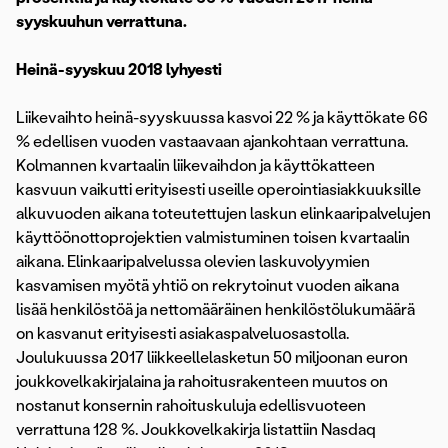
syyskuuhun verrattuna.
Heinä-syyskuu 2018 lyhyesti
Liikevaihto heinä-syyskuussa kasvoi 22 % ja käyttökate 66
% edellisen vuoden vastaavaan ajankohtaan verrattuna.
Kolmannen kvartaalin liikevaihdon ja käyttökatteen
kasvuun vaikutti erityisesti useille operointiasiakkuuksille
alkuvuoden aikana toteutettujen laskun elinkaaripalvelujen
käyttöönottoprojektien valmistuminen toisen kvartaalin
aikana. Elinkaaripalvelussa olevien laskuvolyymien
kasvamisen myötä yhtiö on rekrytoinut vuoden aikana
lisää henkilöstöä ja nettomääräinen henkilöstölukumäärä
on kasvanut erityisesti asiakaspalveluosastolla.
Joulukuussa 2017 liikkeellelasketun 50 miljoonan euron
joukkovelkakirjalaina ja rahoitusrakenteen muutos on
nostanut konsernin rahoituskuluja edellisvuoteen
verrattuna 128 %. Joukkovelkakirja listattiin Nasdaq