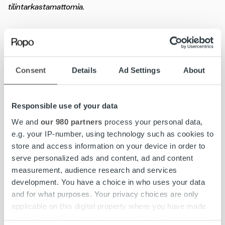
tilintarkastamattomia.
Lisätietoja antavat:
Consent
Details
Ad Settings
About
Toni Rönkkö, Talousjohtaja, Ropo Capital
044 569 8168, toni.ronkko@ropocapital.fi
Responsible use of your data
Artti Aurasmaa, Toimitusjohtaja, Ropo Capital
We and
our 980 partners
process your personal data,
artti.aurasmaa@ropocapital.fi
e.g. your IP-number, using technology such as cookies to
store and access information on your device in order to
Ropo Capital on johtava kotimainen laskun elinkaari- ja
serve personalized ads and content, ad and content
rahoituspalveluiden tarjoaja Suomessa. Kilpailemme
measurement, audience research and services
markkinoilla teknologisena edelläkävijänä –
development. You have a choice in who uses your data
toimintamallimme pohjautuu digitalisaation etuihin ja
and for what purposes. Your privacy choices are only
vahvaan automaatioon. Työllistämme n. 170 talouden
applicable on this digital property where you have made
ammattilaista ja kuukausittain yli 8 000 suomalaisyritystä
your choices. You can change or withdraw your consent
luottaa palveluihimme. Joka 6. lasku Suomessa lähetetään