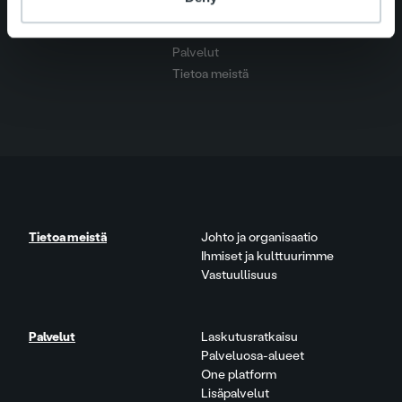
Pikalinkit
Yhteystiedot
Ura Ropolla
Palvelut
Tietoa meistä
Tietoa meistä
Johto ja organisaatio
Ihmiset ja kulttuurimme
Vastuullisuus
Palvelut
Laskutusratkaisu
Palveluosa-alueet
One platform
Lisäpalvelut