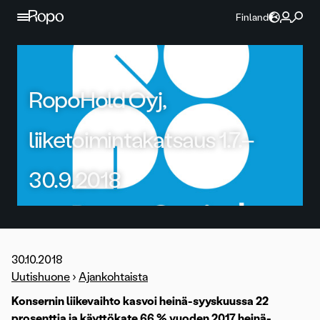
Jatka sisältöön
Finland
RopoHold Oyj,
liiketoimintakatsaus 1.7.–
30.9.2018
30.10.2018
Uutishuone
›
Ajankohtaista
Konsernin liikevaihto kasvoi heinä-syyskuussa 22
prosenttia ja käyttökate 66 % vuoden 2017 heinä-