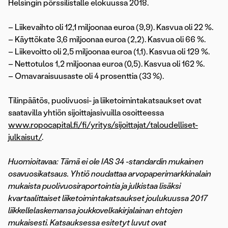
Helsingin pörssilistalle elokuussa 2018.
– Liikevaihto oli 12,1 miljoonaa euroa (9,9). Kasvua oli 22 %.
– Käyttökate 3,6 miljoonaa euroa (2,2). Kasvua oli 66 %.
– Liikevoitto oli 2,5 miljoonaa euroa (1,1). Kasvua oli 129 %.
– Nettotulos 1,2 miljoonaa euroa (0,5). Kasvua oli 162 %.
– Omavaraisuusaste oli 4 prosenttia (33 %).
Tilinpäätös, puolivuosi- ja liiketoimintakatsaukset ovat
saatavilla yhtiön sijoittajasivuilla osoitteessa
www.ropocapital.fi/fi/yritys/sijoittajat/taloudelliset-
julkaisut/
.
Huomioitavaa: Tämä ei ole IAS 34 -standardin mukainen
osavuosikatsaus. Yhtiö noudattaa arvopaperimarkkinalain
mukaista puolivuosiraportointia ja julkistaa lisäksi
kvartaalittaiset liiketoimintakatsaukset joulukuussa 2017
liikkellelaskemansa joukkovelkakirjalainan ehtojen
mukaisesti. Katsauksessa esitetyt luvut ovat