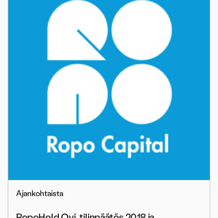
Ajankohtaista
RopoHold Oyj, tilinpäätös 2018 ja