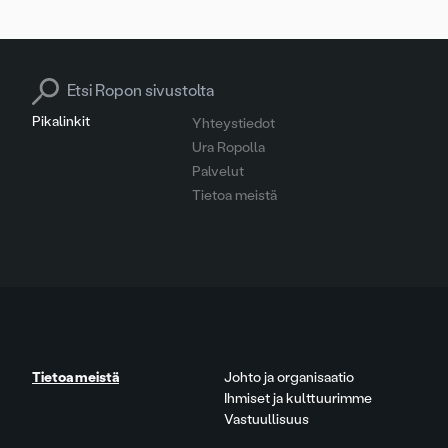
Search for:
Pikalinkit
Yhteystiedot
Ura Ropolla
Palvelut
Tietoa meistä
Tietoa meistä
Johto ja organisaatio
Ihmiset ja kulttuurimme
Vastuullisuus