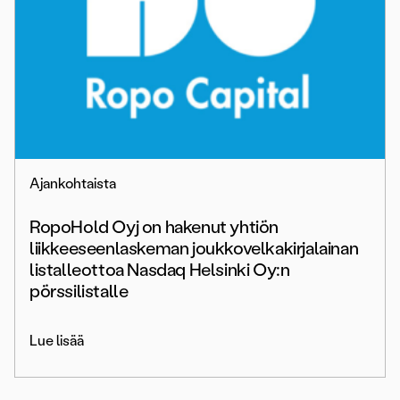
Ajankohtaista
RopoHold Oyj on hakenut yhtiön
liikkeeseenlaskeman joukkovelkakirjalainan
listalleottoa Nasdaq Helsinki Oy:n
pörssilistalle
Lue lisää