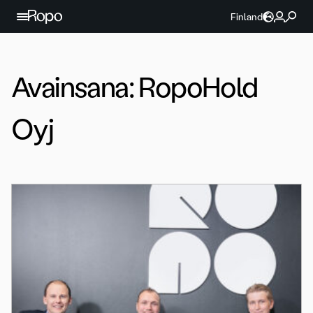
Jatka sisältöön
Finland
Avainsana:
RopoHold
Oyj