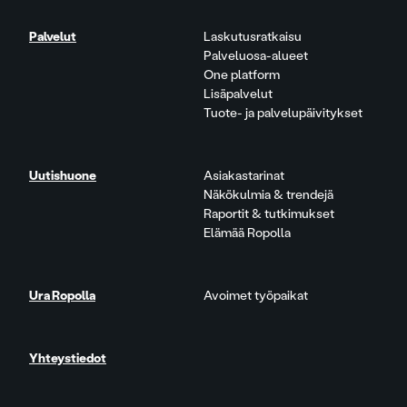
Palvelut
Laskutusratkaisu
Palveluosa-alueet
One platform
Lisäpalvelut
Tuote- ja palvelupäivitykset
Uutishuone
Asiakastarinat
Näkökulmia & trendejä
Raportit & tutkimukset
Elämää Ropolla
Ura Ropolla
Avoimet työpaikat
Yhteystiedot