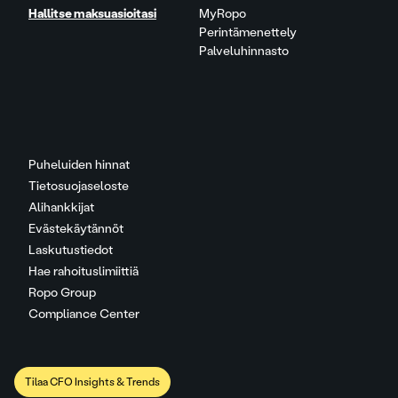
Hallitse maksuasioitasi
MyRopo
Perintämenettely
Palveluhinnasto
Puheluiden hinnat
Tietosuojaseloste
Alihankkijat
Evästekäytännöt
Laskutustiedot
Hae rahoituslimiittiä
Ropo Group
Compliance Center
Tilaa CFO Insights & Trends