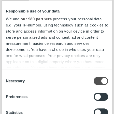
Responsible use of your data
We and
our 980 partners
process your personal data,
e.g. your IP-number, using technology such as cookies to
Ajankohtaista
store and access information on your device in order to
serve personalized ads and content, ad and content
RopoHold Oyj, liiketoimintakatsaus 1.7.–
measurement, audience research and services
30.9.2018
development. You have a choice in who uses your data
and for what purposes. Your privacy choices are only
Lue lisää
applicable on this digital property where you have made
your choices. You can change or withdraw your consent
any time from the Cookie Declaration or by clicking on
Consent
the Privacy trigger icon.
Necessary
Selection
Find out more about how your personal data is processed
Preferences
and set your preferences in the
details section
.
We use cookies to personalise content and ads, to
Statistics