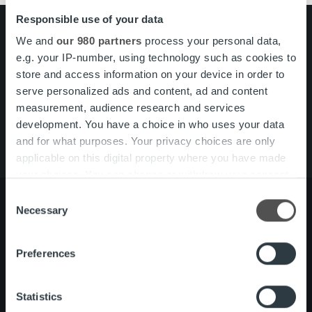
Responsible use of your data
Search for:
We and
our 980 partners
process your personal data,
e.g. your IP-number, using technology such as cookies to
Pikalinkit
Yhteystiedot
store and access information on your device in order to
Ura Ropolla
serve personalized ads and content, ad and content
Palvelut
measurement, audience research and services
Tietoa meistä
development. You have a choice in who uses your data
and for what purposes. Your privacy choices are only
applicable on this digital property where you have made
your choices. You can change or withdraw your consent
any time from the Cookie Declaration or by clicking on
Consent
the Privacy trigger icon.
Necessary
Selection
Tietoa meistä
Johto ja organisaatio
Find out more about how your personal data is processed
Preferences
Ihmiset ja kulttuurimme
and set your preferences in the
details section
.
Vastuullisuus
We use cookies to personalise content and ads, to
Statistics
provide social media features and to analyse our traffic.