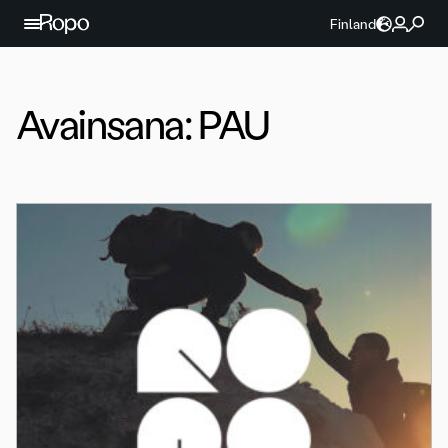
Jatka sisältöön
Finland
Avainsana:
PAU