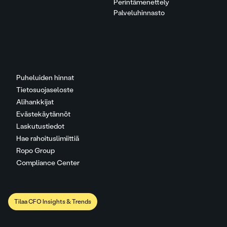
Perintämenettely
Palveluhinnasto
Puheluiden hinnat
Tietosuojaseloste
Alihankkijat
Evästekäytännöt
Laskutustiedot
Hae rahoituslimiittiä
Ropo Group
Compliance Center
Tilaa CFO Insights & Trends