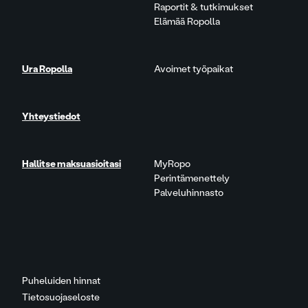
Raportit & tutkimukset
Elämää Ropolla
Ura Ropolla
Avoimet työpaikat
Yhteystiedot
Hallitse maksuasioitasi
MyRopo
Perintämenettely
Palveluhinnasto
Puheluiden hinnat
Tietosuojaseloste