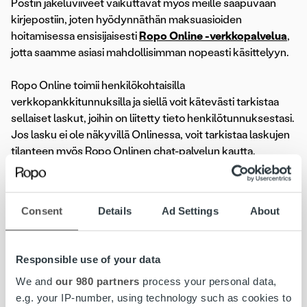
Postin jakeluviiveet vaikuttavat myös meille saapuvaan
kirjepostiin, joten hyödynnäthän maksuasioiden
hoitamisessa ensisijaisesti
Ropo Online -verkkopalvelua
,
jotta saamme asiasi mahdollisimman nopeasti käsittelyyn.
Ropo Online toimii henkilökohtaisilla
verkkopankkitunnuksilla ja siellä voit kätevästi tarkistaa
sellaiset laskut, joihin on liitetty tieto henkilötunnuksestasi.
Jos lasku ei ole näkyvillä Onlinessa, voit tarkistaa laskujen
tilanteen myös Ropo Onlinen chat-palvelun kautta.
Onlinessa voit myös maksaa laskun, siirtää eräpäivää tai
tehdä perintälaskulle maksusuunnitelman. Voit myös
Consent
Details
Ad Settings
About
ilmoittaa tilinumeron liikamaksun palautusta varten tai
valtuuttaa toisen henkilön hoitamaan asioita puolestasi.
Responsible use of your data
Jos lähetät Ropolle laskun, toivomme sen aina
We and
our 980 partners
process your personal data,
ensisijaisesti verkkolaskuna. Laskutustietomme löytyvät:
e.g. your IP-number, using technology such as cookies to
ropocapital.fi/laskutustiedot.