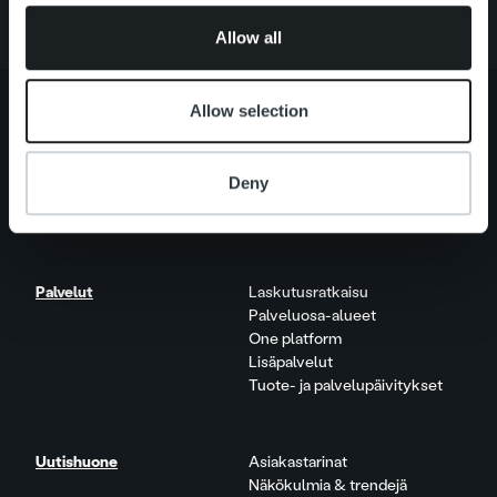
of their services.
Allow all
Allow selection
Tietoa meistä
Johto ja organisaatio
Deny
Ihmiset ja kulttuurimme
Vastuullisuus
Palvelut
Laskutusratkaisu
Palveluosa-alueet
One platform
Lisäpalvelut
Tuote- ja palvelupäivitykset
Uutishuone
Asiakastarinat
Näkökulmia & trendejä