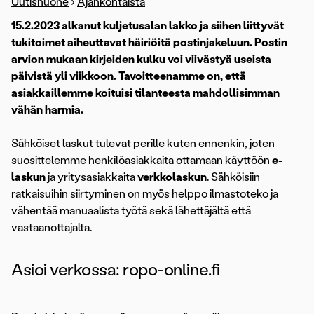
Uutishuone
›
Ajankohtaista
15.2.2023 alkanut kuljetusalan lakko ja siihen liittyvät
tukitoimet aiheuttavat häiriöitä postinjakeluun. Postin
arvion mukaan kirjeiden kulku voi viivästyä useista
päivistä yli viikkoon. Tavoitteenamme on, että
asiakkaillemme koituisi tilanteesta mahdollisimman
vähän harmia.
Sähköiset laskut tulevat perille kuten ennenkin, joten
suosittelemme henkilöasiakkaita ottamaan käyttöön
e-
laskun
ja yritysasiakkaita
verkkolaskun
. Sähköisiin
ratkaisuihin siirtyminen on myös helppo ilmastoteko ja
vähentää manuaalista työtä sekä lähettäjältä että
vastaanottajalta.
Asioi verkossa: ropo-online.fi