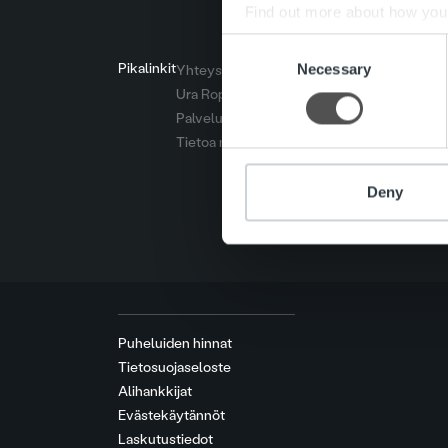
Find out more about how your
Consent
We use cookies to personalis
Pikalinkit
Necessary
Selection
Yhteystiedot
information about your use of
Ura Ropolla
other information that you’ve
Palvelut
Tietoa meistä
Deny
Puheluiden hinnat
Tietosuojaseloste
Alihankkijat
Evästekäytännöt
Laskutustiedot