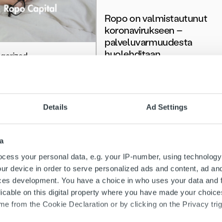
Ropo on valmistautunut
koronavirukseen –
palveluvarmuudesta
huolehditaan
gorized
poikkeustilanteessakin
äviä
vaikeuksia? Tee
Lue lisää
järjestelyt
Details
Ad Settings
mättä
a
ää
cess your personal data, e.g. your IP-number, using technology
ur device in order to serve personalized ads and content, ad a
ces development. You have a choice in who uses your data and 
licable on this digital property where you have made your choic
e from the Cookie Declaration or by clicking on the Privacy trig