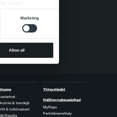
ails section
.
se our traffic. We also share
Marketing
ers who may combine it with
 services.
Allow all
shuone
Yhteystiedot
kastarinat
Hallitse maksuasioitasi
kulmia & trendejä
MyRopo
rtit & tutkimukset
Perintämenettely
ää Ropolla