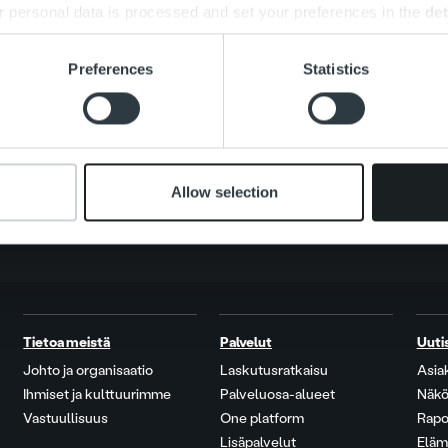
 personal data is processed and set your preferences in the
det
e content and ads, to provide social media features and to analy
Search for:
Preferences
Statistics
 our site with our social media, advertising and analytics partn
 provided to them or that they’ve collected from your use of their
Allow selection
Tietoa meistä
Palvelut
Uuti
Johto ja organisaatio
Laskutusratkaisu
Asia
Ihmiset ja kulttuurimme
Palveluosa-alueet
Näkö
Vastuullisuus
One platform
Rapo
Lisäpalvelut
Eläm