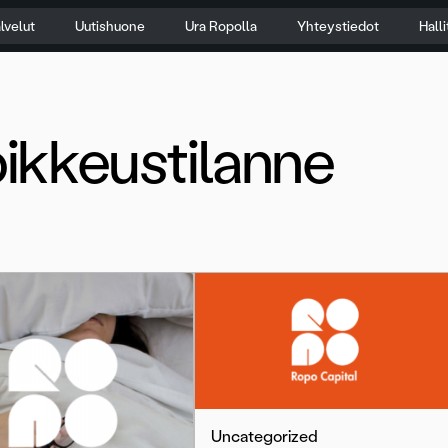
lvelut
Uutishuone
Ura Ropolla
Yhteystiedot
Hall
ikkeustilanne
Uncategorized