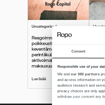
Uncategorized
Uncate
Reagoimme
Yllätt
poikkeustilanteeseen
maksu
keventämällä
maksu
Consent
perintäkuluja ja
viipy
aktivoimalla ennakoivaan
maksusuunnitteluun
Responsible use of your dat
Lue lis
We and
our 980 partners
pro
Lue lisää
and access information on yo
audience research and servi
privacy choices are only app
withdraw your consent any tim