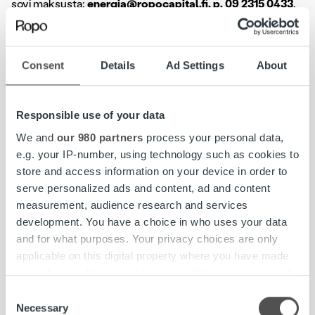
sovi maksusta:
energia@ropocapital.fi, p. 09 2315 0433
.
Laskusaatavarahoitus tasaa
Consent
Details
Ad Settings
About
kausivaihtelua ja toimii myös
poikkeustilanteessa
Responsible use of your data
We and
our 980 partners
process your personal data,
e.g. your IP-number, using technology such as cookies to
Ropon tarjoama laskusaatavarahoitus ja laskujen
store and access information on your device in order to
ostopalvelu on edullinen ja helppokäyttöinen tapa tasoittaa
serve personalized ads and content, ad and content
yrityksen kassan kausivaihtelua, parantaa yrityksesi
measurement, audience research and services
maksuvalmiutta ja vakauttaa liiketoimintaa.
development. You have a choice in who uses your data
and for what purposes. Your privacy choices are only
Palvelun avulla yrityksesi saa laskuihin sitoutuneen
applicable on this digital property where you have made
pääoman tilille ilman maksuviiveitä eräpäivästä
your choices. You can change or withdraw your consent
riippumatta. Rahoituksen avulla voit myös kilpailla entistä
any time from the Cookie Declaration or by clicking on
Consent
pidemmillä maksuajoilla ilman, että se vaikuttaa yrityksesi
the Privacy trigger icon.
Necessary
Selection
maksuvalmiuteen.