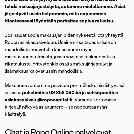
tehdä maksujärjestelyitä, autamme mielellämme. Asiat
järjestyvät usein helpommin, mitä nopeammin
tilanteeseesi löydetään parhaiten sopiva ratkaisu.
Jos haluat sopia maksuajan pidennyksestä, ota yhteyttä
Ropon asiakaspalveluun. Useimmissa tapauksissa on
mahdollista neuvotella kanssamme myös
maksusuunnitelmasta, jossa sovitaan maksueristä ja
aikataulusta. Yritystenkin osalta maksujärjestelyt ja
lisämaksuaika ovat usein mahdollisia.
Maksuneuvontamme palvelee perintälaskuihin liittyvissä
asioissa
puhelimitse 09 856 080 45 ja sähköpostitse
asiakaspalvelu@ropocapital.fi.
Varaudu kertomaan
kirjeellä näkyvä asianumero – se nopeuttaa asiasi
käsittelyä.
Chat ja Ropo Online palvelevat