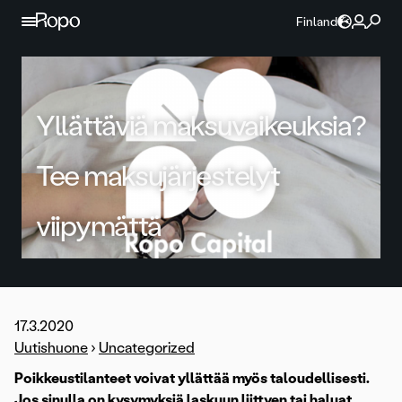
Jatka sisältöön
Finland
Yllättäviä maksuvaikeuksia?
Tee maksujärjestelyt
viipymättä
17.3.2020
Uutishuone
›
Uncategorized
Poikkeustilanteet voivat yllättää myös taloudellisesti.
Jos sinulla on kysymyksiä laskuun liittyen tai haluat