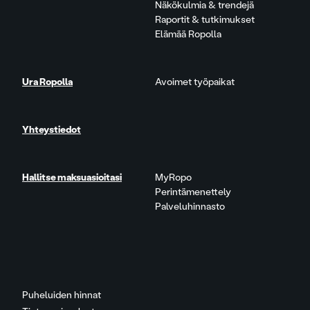
Näkökulmia & trendejä
Raportit & tutkimukset
Elämää Ropolla
Ura Ropolla
Avoimet työpaikat
Yhteystiedot
Hallitse maksuasioitasi
MyRopo
Perintämenettely
Palveluhinnasto
Puheluiden hinnat