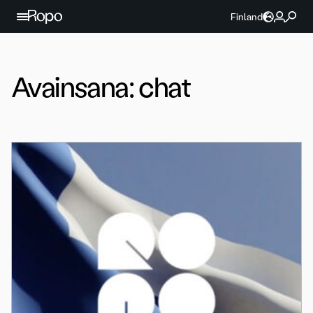
Jatka sisältöön
Finland
Avainsana:
chat