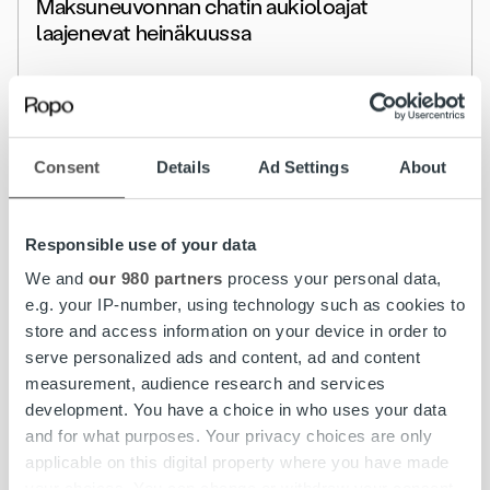
Maksuneuvonnan chatin aukioloajat
laajenevat heinäkuussa
Lue lisää
Consent
Details
Ad Settings
About
Responsible use of your data
We and
our 980 partners
process your personal data,
e.g. your IP-number, using technology such as cookies to
store and access information on your device in order to
serve personalized ads and content, ad and content
measurement, audience research and services
development. You have a choice in who uses your data
and for what purposes. Your privacy choices are only
applicable on this digital property where you have made
your choices. You can change or withdraw your consent