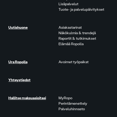
Lisäpalvelut
Tuote- ja palvelupäivitykset
Uutishuone
Asiakastarinat
Näkökulmia & trendejä
Raportit & tutkimukset
Elämää Ropolla
Ura Ropolla
Avoimet työpaikat
Yhteystiedot
Hallitse maksuasioitasi
MyRopo
Perintämenettely
Palveluhinnasto