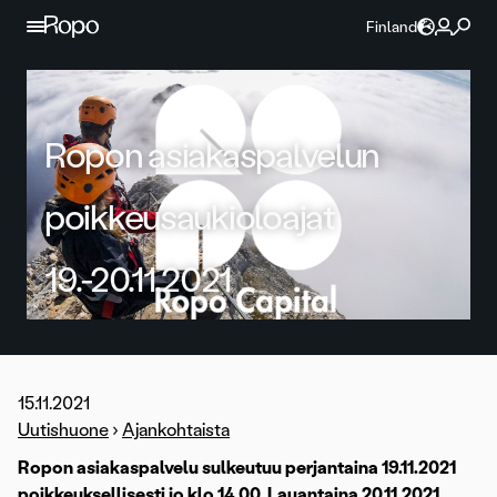
Jatka sisältöön
Finland
Ropon asiakaspalvelun
poikkeusaukioloajat
19.-20.11.2021
15.11.2021
Uutishuone
›
Ajankohtaista
Ropon asiakaspalvelu sulkeutuu perjantaina 19.11.2021
poikkeuksellisesti jo klo 14.00. Lauantaina 20.11.2021