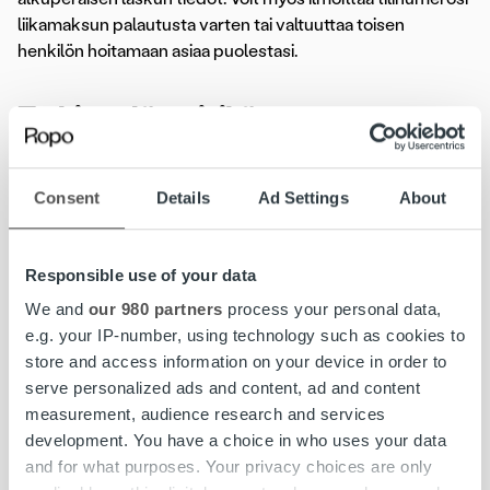
liikamaksun palautusta varten tai valtuuttaa toisen
henkilön hoitamaan asiaa puolestasi.
Tarkista, löytyisikö vastaus
kysymykseesi Ropon UKK:sta
Consent
Details
Ad Settings
About
Olemme koostaneet avuksesi
Ropon Usein kysytyt
kysymykset -sivun
, josta löydät vastauksia yleisimmin
Responsible use of your data
kysyttyihin kysymyksiin.
We and
our 980 partners
process your personal data,
e.g. your IP-number, using technology such as cookies to
store and access information on your device in order to
#ropojengi
asiakaspalvelu
chat
Ropo Capital
serve personalized ads and content, ad and content
measurement, audience research and services
Ropo Online
ropobotti
development. You have a choice in who uses your data
and for what purposes. Your privacy choices are only