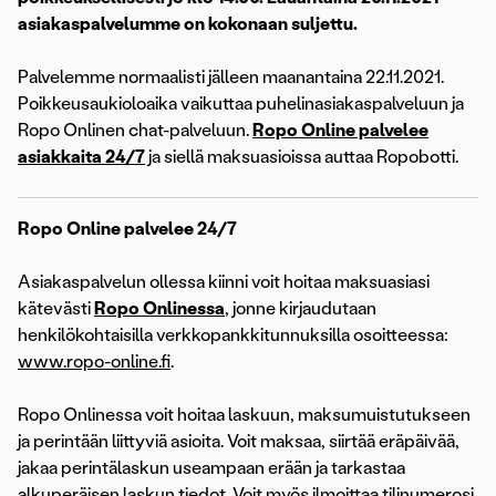
asiakaspalvelumme on kokonaan suljettu.
Palvelemme normaalisti jälleen maanantaina 22.11.2021.
Poikkeusaukioloaika vaikuttaa puhelinasiakaspalveluun ja
Ropo Onlinen chat-palveluun.
Ropo Online palvelee
asiakkaita 24/7
ja siellä maksuasioissa auttaa Ropobotti.
Ropo Online palvelee 24/7
Asiakaspalvelun ollessa kiinni voit hoitaa maksuasiasi
kätevästi
Ropo Onlinessa
, jonne kirjaudutaan
henkilökohtaisilla verkkopankkitunnuksilla osoitteessa:
www.ropo-online.fi
.
Ropo Onlinessa voit hoitaa laskuun, maksumuistutukseen
ja perintään liittyviä asioita. Voit maksaa, siirtää eräpäivää,
jakaa perintälaskun useampaan erään ja tarkastaa
alkuperäisen laskun tiedot. Voit myös ilmoittaa tilinumerosi