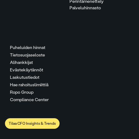
Perintämenettely
Palveluhinnasto
Puheluiden hinnat
Tietosuojaseloste
Alihankkijat
Evästekäytännöt
Laskutustiedot
Hae rahoituslimiittiä
Ropo Group
Compliance Center
Tilaa CFO Insights & Trends