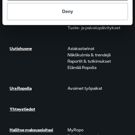
Palvelut
Laskutusratkaisu
Palveluosa-alueet
Deny
One platform
Lisäpalvelut
Tuote- ja palvelupäivitykset
Uutishuone
Asiakastarinat
Näkökulmia & trendejä
Raportit & tutkimukset
Elämää Ropolla
Ura Ropolla
Avoimet työpaikat
Yhteystiedot
Hallitse maksuasioitasi
MyRopo