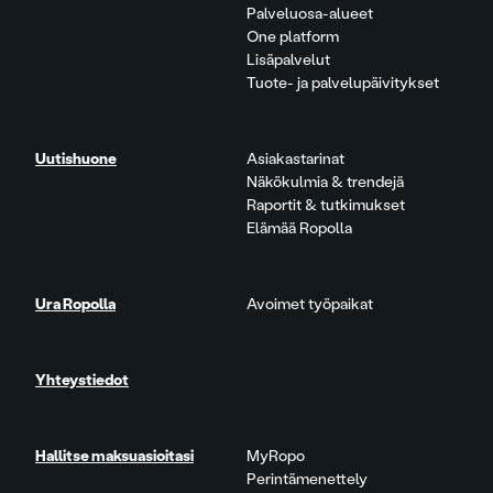
Palveluosa-alueet
One platform
Lisäpalvelut
Tuote- ja palvelupäivitykset
Uutishuone
Asiakastarinat
Näkökulmia & trendejä
Raportit & tutkimukset
Elämää Ropolla
Ura Ropolla
Avoimet työpaikat
Yhteystiedot
Hallitse maksuasioitasi
MyRopo
Perintämenettely