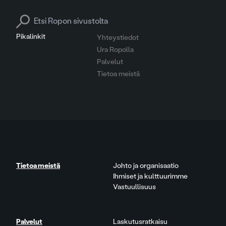
Search for:
Pikalinkit
Yhteystiedot
Ura Ropolla
Palvelut
Tietoa meistä
Tietoa meistä
Johto ja organisaatio
Ihmiset ja kulttuurimme
Vastuullisuus
Palvelut
Laskutusratkaisu