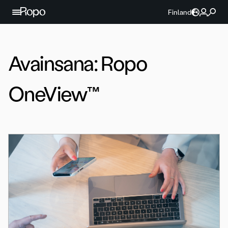
Jatka sisältöön
Finland
Avainsana:
Ropo
OneView™