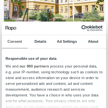
Consent
Details
Ad Settings
About
Asiakastarinat
Responsible use of your data
We and
our 980 partners
process your personal data,
Yksi alusta, sujuva vuokravalvonta – SATO
e.g. your IP-number, using technology such as cookies to
luottaa Ropon laskutusratkaisuun
store and access information on your device in order to
serve personalized ads and content, ad and content
Lue lisää
measurement, audience research and services
development. You have a choice in who uses your data
and for what purposes. Your privacy choices are only
applicable on this digital property where you have made