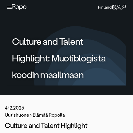
Jatka sisältöön
Finland
Culture and Talent
Highlight: Muotiblogista
koodin maailmaan
4.12.2025
Uutishuone
›
Elämää Ropolla
Culture and Talent Highlight