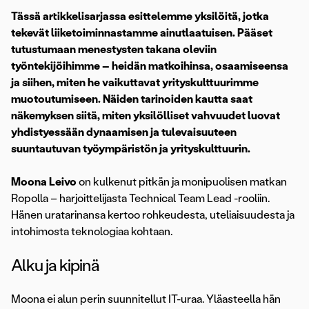
Tässä artikkelisarjassa esittelemme yksilöitä, jotka
tekevät liiketoiminnastamme ainutlaatuisen. Pääset
tutustumaan menestysten takana oleviin
työntekijöihimme – heidän matkoihinsa, osaamiseensa
ja siihen, miten he vaikuttavat yrityskulttuurimme
muotoutumiseen. Näiden tarinoiden kautta saat
näkemyksen siitä, miten yksilölliset vahvuudet luovat
yhdistyessään dynaamisen ja tulevaisuuteen
suuntautuvan työympäristön ja yrityskulttuurin.
Moona Leivo
on kulkenut pitkän ja monipuolisen matkan
Ropolla – harjoittelijasta Technical Team Lead -rooliin.
Hänen uratarinansa kertoo rohkeudesta, uteliaisuudesta ja
intohimosta teknologiaa kohtaan.
Alku ja kipinä
Moona ei alun perin suunnitellut IT-uraa. Yläasteella hän