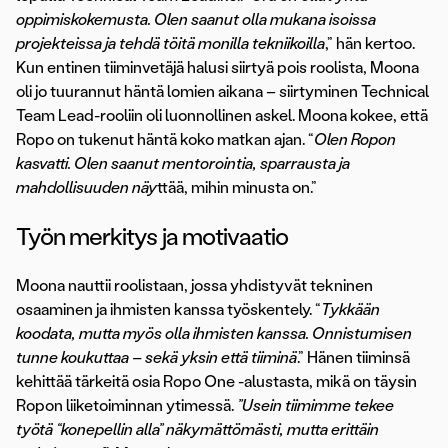
oppimiskokemusta. Olen saanut olla mukana isoissa
projekteissa ja tehdä töitä monilla tekniikoilla
,” hän kertoo.
Kun entinen tiiminvetäjä halusi siirtyä pois roolista, Moona
oli jo tuurannut häntä lomien aikana – siirtyminen Technical
Team Lead-rooliin oli luonnollinen askel. Moona kokee, että
Ropo on tukenut häntä koko matkan ajan. “
Olen Ropon
kasvatti. Olen saanut mentorointia, sparrausta ja
mahdollisuuden näy
ttää, mihin minusta on.”
Työn merkitys ja motivaatio
Moona nauttii roolistaan, jossa yhdistyvät tekninen
osaaminen ja ihmisten kanssa työskentely. “
Tykkään
koodata, mutta myös olla ihmisten kanssa. Onnistumisen
tunne koukuttaa – sekä yksin että tiiminä
.” Hänen tiiminsä
kehittää tärkeitä osia Ropo One -alustasta, mikä on täysin
Ropon liiketoiminnan ytimessä.
”Usein tiimimme tekee
työtä “konepellin alla” näkymättömästi, mutta erittäin