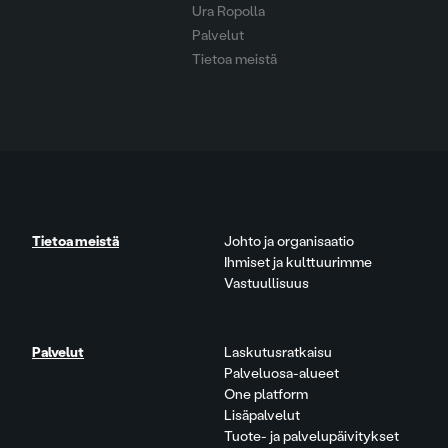
Ura Ropolla
Palvelut
Tietoa meistä
Tietoa meistä
Johto ja organisaatio
Ihmiset ja kulttuurimme
Vastuullisuus
Palvelut
Laskutusratkaisu
Palveluosa-alueet
One platform
Lisäpalvelut
Tuote- ja palvelupäivitykset