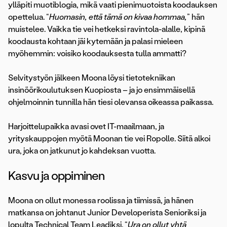
ylläpiti muotiblogia, mikä vaati pienimuotoista koodauksen
opettelua. “
Huomasin, että tämä on kivaa hommaa,
” hän
muistelee. Vaikka tie vei hetkeksi ravintola-alalle, kipinä
koodausta kohtaan jäi kytemään ja palasi mieleen
myöhemmin: voisiko koodauksesta tulla ammatti?
Selvitystyön jälkeen Moona löysi tietotekniikan
insinöörikoulutuksen Kuopiosta – ja jo ensimmäisellä
ohjelmoinnin tunnilla hän tiesi olevansa oikeassa paikassa.
Harjoittelupaikka avasi ovet IT-maailmaan, ja
yrityskauppojen myötä Moonan tie vei Ropolle. Siitä alkoi
ura, joka on jatkunut jo kahdeksan vuotta.
Kasvu ja oppiminen
Moona on ollut monessa roolissa ja tiimissä, ja hänen
matkansa on johtanut Junior Developerista Senioriksi ja
lopulta Technical Team Leadiksi. “
Ura on ollut yhtä