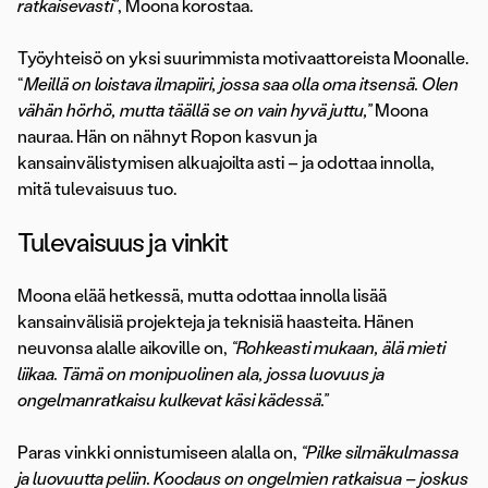
ratkaisevasti
”, Moona korostaa.
Työyhteisö on yksi suurimmista motivaattoreista Moonalle.
“
Meillä on loistava ilmapiiri, jossa saa olla oma itsensä. Olen
vähän hörhö, mutta täällä se on vain hyvä juttu,”
Moona
nauraa. Hän on nähnyt Ropon kasvun ja
kansainvälistymisen alkuajoilta asti – ja odottaa innolla,
mitä tulevaisuus tuo.
Tulevaisuus ja vinkit
Moona elää hetkessä, mutta odottaa innolla lisää
kansainvälisiä projekteja ja teknisiä haasteita. Hänen
neuvonsa alalle aikoville on,
“Rohkeasti mukaan, älä mieti
liikaa. Tämä on monipuolinen ala, jossa luovuus ja
ongelmanratkaisu kulkevat käsi kädessä.”
Paras vinkki onnistumiseen alalla on,
“Pilke silmäkulmassa
ja luovuutta peliin. Koodaus on ongelmien ratkaisua – joskus