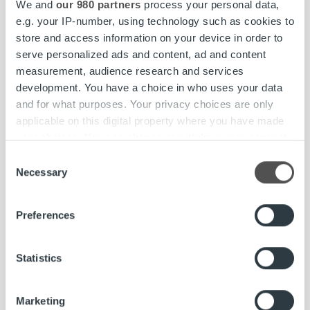
We and
our 980 partners
process your personal data,
e.g. your IP-number, using technology such as cookies to
store and access information on your device in order to
serve personalized ads and content, ad and content
measurement, audience research and services
development. You have a choice in who uses your data
and for what purposes. Your privacy choices are only
applicable on this digital property where you have made
your choices. You can change or withdraw your consent
Elämää Ropolla
any time from the Cookie Declaration or by clicking on
Consent
the Privacy trigger icon.
Necessary
Selection
Culture and Talent Highlight: Varmuus
omaan tekemiseen rakentuu kokemuksen
Find out more about how your personal data is processed
kautta
Preferences
and set your preferences in the
details section
.
We use cookies to personalise content and ads, to
Lue lisää
Statistics
provide social media features and to analyse our traffic.
We also share information about your use of our site with
Marketing
our social media, advertising and analytics partners who