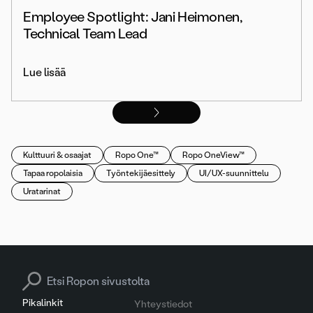
Employee Spotlight: Jani Heimonen,
Technical Team Lead
Lue lisää
Kulttuuri & osaajat
Ropo One™
Ropo OneView™
Tapaa ropolaisia
Työntekijäesittely
UI/UX-suunnittelu
Uratarinat
Search for:
Pikalinkit
Yhteystiedot