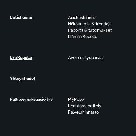
Uutishuone
Asiakastarinat
Näkökulmia & trendejä
Raportit & tutkimukset
Elämää Ropolla
Ura Ropolla
Avoimet työpaikat
Yhteystiedot
Hallitse maksuasioitasi
MyRopo
Perintämenettely
Palveluhinnasto