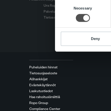
Consent
Ura Ropolla
We use cookies to personalis
Necessary
Selection
Palvelut
information about your use of
Tietoa meistä
other information that you’ve
Deny
Puheluiden hinnat
Tietosuojaseloste
Alihankkijat
Evästekäytännöt
Laskutustiedot
Hae rahoituslimiittiä
Ropo Group
Compliance Center