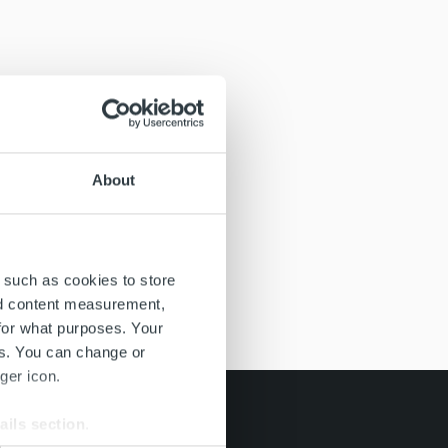
About
 such as cookies to store
nd content measurement,
for what purposes. Your
es. You can change or
ger icon.
ails section
.