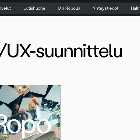
lvelut
Uutishuone
Ura Ropolla
Yhteystiedot
Hall
/UX-suunnittelu