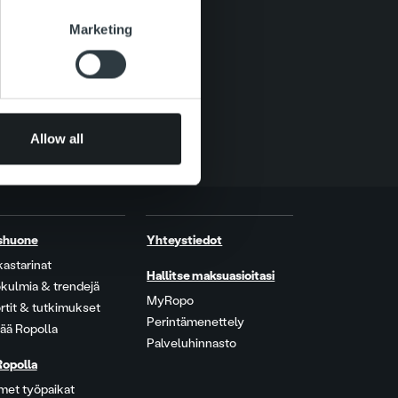
se our traffic. We also share
Marketing
ers who may combine it with
 services.
Allow all
shuone
Yhteystiedot
kastarinat
Hallitse maksuasioitasi
kulmia & trendejä
MyRopo
rtit & tutkimukset
Perintämenettely
ää Ropolla
Palveluhinnasto
Ropolla
met työpaikat