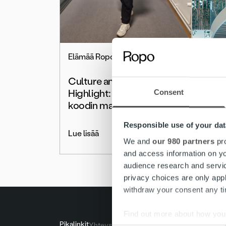
Elämää Ropolla
Näköku
Culture and Talent
Lasku
Highlight: Muotiblogista
kassav
Consent
koodin maailmaan
Ropon
Responsible use of your dat
Lue lisää
Lue lis
We and
our 980 partners
pro
and access information on yo
audience research and servi
privacy choices are only app
withdraw your consent any tim
Find out more about how your
Pikalinkit
Yhteystiedot