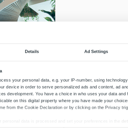
lmia & trendejä
tuksen kaaoksesta
Details
Ad Settings
irran hallintaan:
 lähestymistapa
a
ää
cess your personal data, e.g. your IP-number, using technology
ur device in order to serve personalized ads and content, ad a
ces development. You have a choice in who uses your data and 
licable on this digital property where you have made your choic
e from the Cookie Declaration or by clicking on the Privacy trig
 personal data is processed and set your preferences in the
det
Search for: