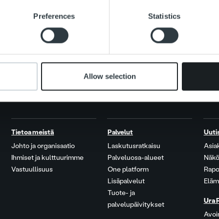
e content and ads, to provide social media features and to analy
Preferences
Statistics
 our site with our social media, advertising and analytics partn
 provided to them or that they’ve collected from your use of their
Allow selection
Tietoa meistä
Palvelut
Uuti
Johto ja organisaatio
Laskutusratkaisu
Asia
Ihmiset ja kulttuurimme
Palveluosa-alueet
Näkö
Vastuullisuus
One platform
Rapo
Lisäpalvelut
Eläm
Tuote- ja
Ura 
palvelupäivitykset
Avoi