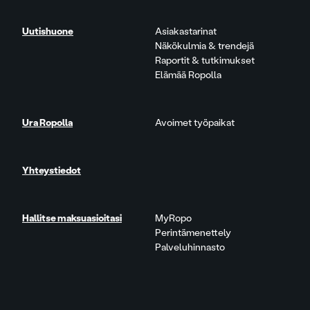
Uutishuone
Asiakastarinat
Näkökulmia & trendejä
Raportit & tutkimukset
Elämää Ropolla
Ura Ropolla
Avoimet työpaikat
Yhteystiedot
Hallitse maksuasioitasi
MyRopo
Perintämenettely
Palveluhinnasto