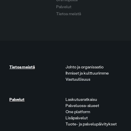
Palvelut
Tietoa meistä
Tietoa meistä
Johto ja organisaatio
Ihmiset ja kulttuurimme
Vastuullisuus
Palvelut
Laskutusratkaisu
Palveluosa-alueet
One platform
Lisäpalvelut
Tuote- ja palvelupäivitykset