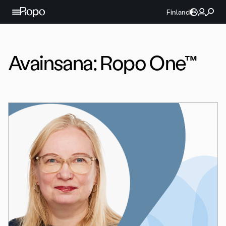
Jatka sisältöön
Finland
Avainsana:
Ropo One™