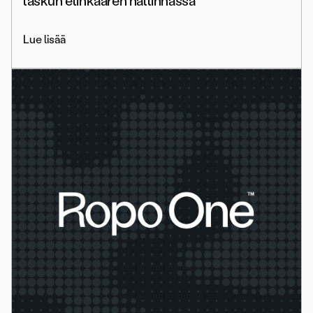
laskun elinkaaren hallinnassa
Lue lisää