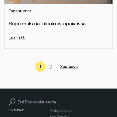
Tapahtumat
Ropo mukana Tilitoimistopäivässä
Lue lisää
Artikkelien
1
2
Seuraava
sivutus
Search for:
Pikalinkit
Yhteystiedot
Ura Ropolla