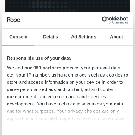
Ajankohtaista
Consent
Details
Ad Settings
About
Alennettu ALV-kanta muuttuu 13,5
prosenttiin 1.1.2026 alkaen
Responsible use of your data
Lue lisää
We and
our 980 partners
process your personal data,
e.g. your IP-number, using technology such as cookies to
store and access information on your device in order to
serve personalized ads and content, ad and content
measurement, audience research and services
development. You have a choice in who uses your data
and for what purposes. Your privacy choices are only
applicable on this digital property where you have made
your choices. You can change or withdraw your consent
any time from the Cookie Declaration or by clicking on
Consent