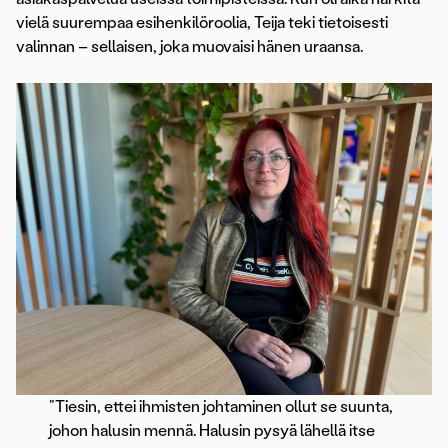
vielä suurempaa esihenkilöroolia, Teija teki tietoisesti
valinnan – sellaisen, joka muovaisi hänen uraansa.
”Tiesin, ettei ihmisten johtaminen ollut se suunta,
johon halusin mennä. Halusin pysyä lähellä itse