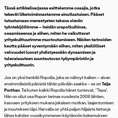
Tässä artikkelisarjassa esittelemme osaajia, jotka
tekevät liiketoiminnastamme ainutlaatuisen. Pääset
tutustumaan menestysten takana oleviin
työntekijöihimme – heidän urapolkuihinsa,
osaamiseensa ja siihen, miten he vaikuttavat
yrityskulttuurimme muotoutumiseen. Näiden tarinoiden
kautta pääset syventymään siihen, miten yksilölliset
vahvuudet luovat yhdistyessään dynaamisen ja
tulevaisuuteen suuntautuvan työympäristön ja
yrityskulttuurin.
Jos on yksi henkilö Ropolla, joka on nähnyt kaiken – aivan
ensimmäisistä päivistä tähän päivään saakka – se on
Teija
Porthan
. Tai kuten kaikki Ropolla hänet tuntevat, ”Tepa”.
Hän on ollut osa Ropon tarinaa vuodesta 2008 lähtien,
kasvaen yrityksen mukana jokaisen mutkan, laajentumisen
ja muutoksen läpi. Harvalla on yhtä paljon hiljaista tietoa ja
lähes kahden vuosikymmenen käytännön kokemuksen