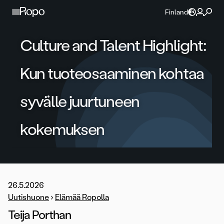
Jatka sisältöön
Finland
Culture and Talent Highlight:
Kun tuoteosaaminen kohtaa
syvälle juurtuneen
kokemuksen
26.5.2026
Uutishuone
›
Elämää Ropolla
Teija Porthan