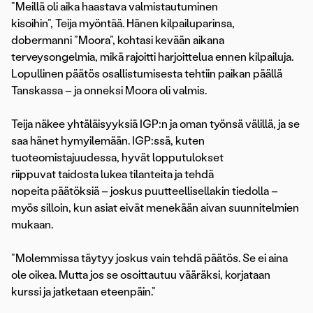
”Meillä oli aika haastava valmistautuminen
kisoihin”, Teija myöntää. Hänen kilpailuparinsa,
dobermanni ”Moora”, kohtasi kevään aikana
terveysongelmia, mikä rajoitti harjoittelua ennen kilpailuja.
Lopullinen päätös osallistumisesta tehtiin paikan päällä
Tanskassa – ja onneksi Moora oli valmis.
Teija näkee yhtäläisyyksiä IGP:n ja oman työnsä välillä, ja se
saa hänet hymyilemään. IGP:ssä, kuten
tuoteomistajuudessa, hyvät lopputulokset
riippuvat taidosta lukea tilanteita ja tehdä
nopeita päätöksiä – joskus puutteellisellakin tiedolla –
myös silloin, kun asiat eivät menekään aivan suunnitelmien
mukaan.
”Molemmissa täytyy joskus vain tehdä päätös. Se ei aina
ole oikea. Mutta jos se osoittautuu vääräksi, korjataan
kurssi ja jatketaan eteenpäin.”