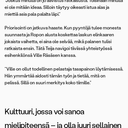
”Joskus minulla on jo aavistus ratkaisusta. Toisinaan minulla
ei ole mitään ideaa. Silloin täytyy oikeasti istua alas ja
miettiä asia pala palalta läpi.”
Priorisointi on jatkuva haaste. Kun pyyntöjä tulee monesta
suunnasta ja Ropon alusta koskettaa laskun elinkaaren
jokaista vaihetta, ei aina ole selvää, mikä palanen tulisi
ratkaista ensin. Tätä Teija navigoi tiiviissä yhteistyössä
esihenkilönsä Ville Räsäsen kanssa.
”Ville on ollut todellinen pelastaja tasapainon löytämisessä.
Hän ymmärtää aidosti tämän työn ja tietää, mitä on
pelissä. Sillä on suuri merkitys koko tiimille.”
Kulttuuri, jossa voi sanoa
mielipiteensä – ja olla juuri sellainen