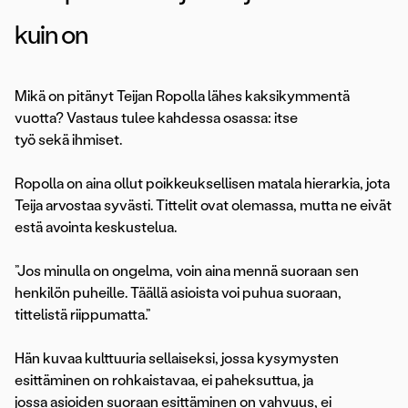
kuin on
Mikä on pitänyt Teijan Ropolla lähes kaksikymmentä
vuotta? Vastaus tulee kahdessa osassa: itse
työ sekä ihmiset.
Ropolla on aina ollut poikkeuksellisen matala hierarkia, jota
Teija arvostaa syvästi. Tittelit ovat olemassa, mutta ne eivät
estä avointa keskustelua.
”Jos minulla on ongelma, voin aina mennä suoraan sen
henkilön puheille. Täällä asioista voi puhua suoraan,
tittelistä riippumatta.”
Hän kuvaa kulttuuria sellaiseksi, jossa kysymysten
esittäminen on rohkaistavaa, ei paheksuttua, ja
jossa asioiden suoraan esittäminen on vahvuus, ei