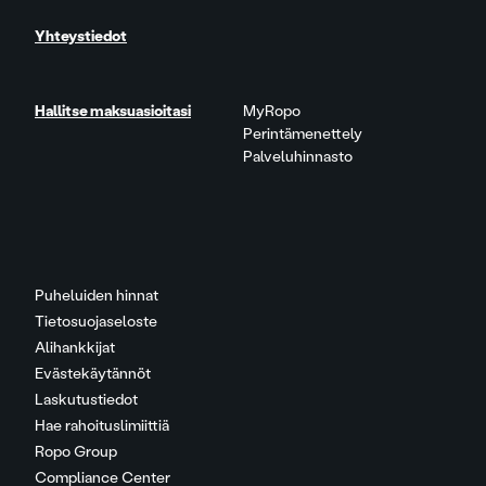
Yhteystiedot
Hallitse maksuasioitasi
MyRopo
Perintämenettely
Palveluhinnasto
Puheluiden hinnat
Tietosuojaseloste
Alihankkijat
Evästekäytännöt
Laskutustiedot
Hae rahoituslimiittiä
Ropo Group
Compliance Center