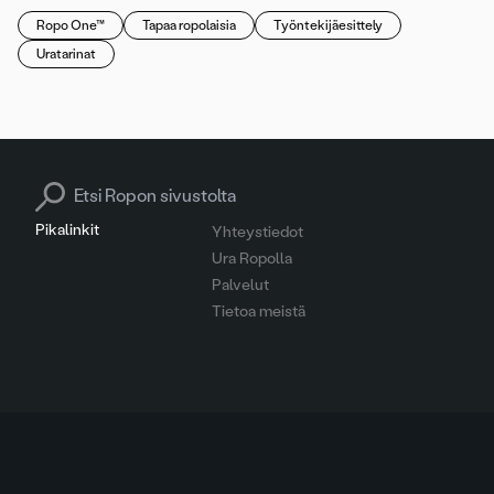
Ropo One™
Tapaa ropolaisia
Työntekijäesittely
Uratarinat
Search for:
Pikalinkit
Yhteystiedot
Ura Ropolla
Palvelut
Tietoa meistä