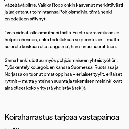
välteltävä piirre. Vaikka Ropo onkin kasvanut merkittävästi
ja laajentanut toimintaansa Pohjoismaihin, tämä henki
on edelleen säilynyt.
”Voin aidosti olla oma itseni täällä. En ole varmastikaan se
helpoin ihminen, enkä todellakaan se perinteisin – mutta
se ei ole koskaan ollut ongelma”, hän sanoo naurahtaen.
Sama henki ulottuu myös pohjoismaiseen yhteistyöhön.
Työskentely kollegoiden kanssa Suomessa, Ruotsissa ja
Norjassa on tuonut omat oppinsa – erilaiset tyylit, erilaiset
rytmit – mutta yhteinen suunta ja tekemisen meininki ovat
aina olleet koko yritystä yhdistävä tekijä.
Koiraharrastus tarjoaa vastapainoa