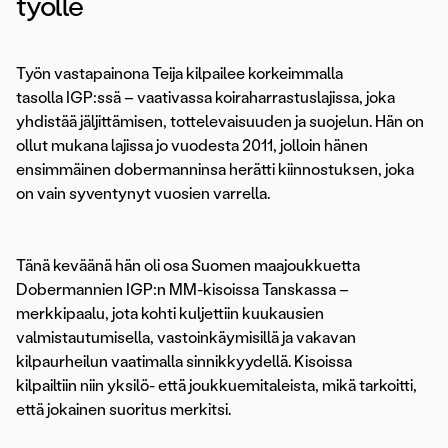
työlle
Työn vastapainona Teija kilpailee korkeimmalla
tasolla IGP:ssä – vaativassa koiraharrastuslajissa, joka
yhdistää jäljittämisen, tottelevaisuuden ja suojelun. Hän on
ollut mukana lajissa jo vuodesta 2011, jolloin hänen
ensimmäinen dobermanninsa herätti kiinnostuksen, joka
on vain syventynyt vuosien varrella.
Tänä keväänä hän oli osa Suomen maajoukkuetta
Dobermannien IGP:n MM-kisoissa Tanskassa –
merkkipaalu, jota kohti kuljettiin kuukausien
valmistautumisella, vastoinkäymisillä ja vakavan
kilpaurheilun vaatimalla sinnikkyydellä. Kisoissa
kilpailtiin niin yksilö- että joukkuemitaleista, mikä tarkoitti,
että jokainen suoritus merkitsi.