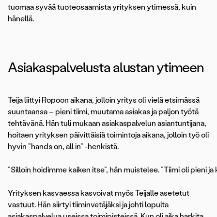
tuomaa syvää tuoteosaamista yrityksen ytimessä, kuin
hänellä.
Asiakaspalvelusta alustan ytimeen
Teija liittyi Ropoon aikana, jolloin yritys oli vielä etsimässä
suuntaansa – pieni tiimi, muutama asiakas ja paljon työtä
tehtävänä. Hän tuli mukaan asiakaspalvelun asiantuntijana,
hoitaen yrityksen päivittäisiä toimintoja aikana, jolloin työ oli
hyvin ”hands on, all in” -henkistä.
”Silloin hoidimme kaiken itse”, hän muistelee. ”Tiimi oli pieni ja 
Yrityksen kasvaessa kasvoivat myös Teijalle asetetut
vastuut. Hän siirtyi tiiminvetäjäksi ja johti lopulta
asiakaspalvelua useissa toimipisteissä. Kun oli aika harkita