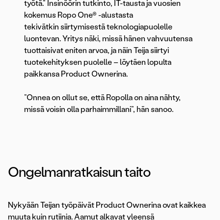
työtä.” Insinöörin tutkinto, IT-tausta ja vuosien
kokemus Ropo One® -alustasta
tekivätkin siirtymisestä teknologiapuolelle
luontevan. Yritys näki, missä hänen vahvuutensa
tuottaisivat eniten arvoa, ja näin Teija siirtyi
tuotekehityksen puolelle – löytäen lopulta
paikkansa Product Ownerina.
”Onnea on ollut se, että Ropolla on aina nähty,
missä voisin olla parhaimmillani”, hän sanoo.
Ongelmanratkaisun taito
Nykyään Teijan työpäivät Product Ownerina ovat kaikkea
muuta kuin rutiinia. Aamut alkavat yleensä