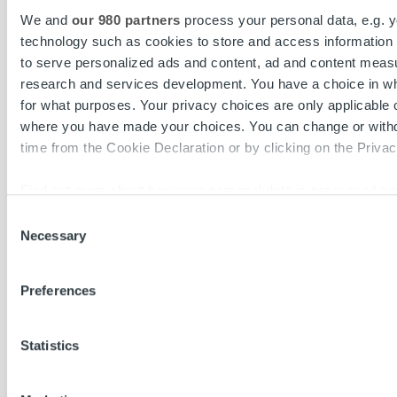
We and
our 980 partners
process your personal data, e.g. 
technology such as cookies to store and access information 
to serve personalized ads and content, ad and content mea
research and services development. You have a choice in w
for what purposes. Your privacy choices are only applicable on
Kun häneltä kysytään, mikä IGP:ssä ja Ropon työssä on
where you have made your choices. You can change or with
eniten yhteistä, vastaus tulee empimättä: tiimityö.
time from the Cookie Declaration or by clicking on the Privacy
Kumpikaan ei ole soololaji. IGP:ssä menestys riippuu
omistautuneesta porukasta, joka harjoittelee yhdessä,
Find out more about how your personal data is processed an
sitoutuu toistensa kehitykseen ja on paikalla – ei vain
in the
details section
.
itsensä, vaan koko tiimin vuoksi. Sama pätee Ropolla.
Consent
Necessary
Selection
We use cookies to personalise content and ads, to provide s
”Näitä hommia ei voi tehdä yksin – kumpaakaan. Tiimi
to analyse our traffic. We also share information about your u
ympärilläsi on kaikki kaikessa. Kova työ ja sitoutuminen
Preferences
social media, advertising and analytics partners who may com
vievät pitkälle, mutta ihmiset rinnallasi tekevät sen
information that you’ve provided to them or that they’ve coll
mahdolliseksi. Se pätee yhtä lailla treenikentällä kuin
their services.
Ropolla.”
Statistics
Teija Porthan