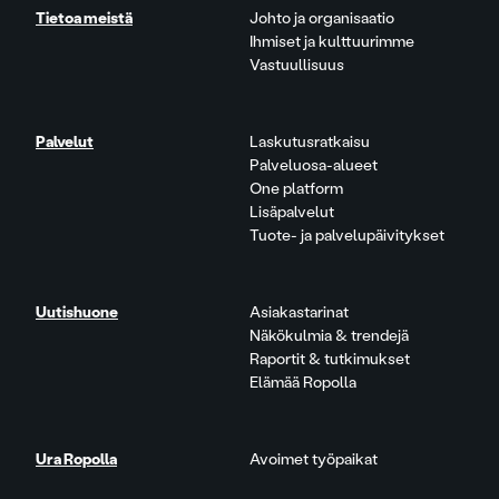
Tietoa meistä
Johto ja organisaatio
Ihmiset ja kulttuurimme
Vastuullisuus
Palvelut
Laskutusratkaisu
Palveluosa-alueet
One platform
Lisäpalvelut
Tuote- ja palvelupäivitykset
Uutishuone
Asiakastarinat
Näkökulmia & trendejä
Raportit & tutkimukset
Elämää Ropolla
Ura Ropolla
Avoimet työpaikat