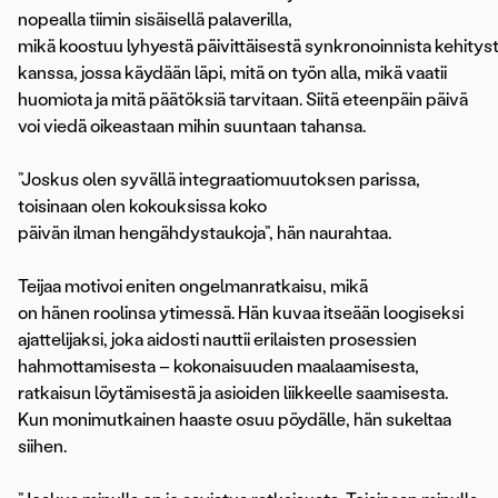
nopealla tiimin sisäisellä palaverilla,
mikä koostuu lyhyestä päivittäisestä synkronoinnista kehityst
kanssa, jossa käydään läpi, mitä on työn alla, mikä vaatii
huomiota ja mitä päätöksiä tarvitaan. Siitä eteenpäin päivä
voi viedä oikeastaan mihin suuntaan tahansa.
”Joskus olen syvällä integraatiomuutoksen parissa,
toisinaan olen kokouksissa koko
päivän ilman hengähdystaukoja”, hän naurahtaa.
Teijaa motivoi eniten ongelmanratkaisu, mikä
on hänen roolinsa ytimessä. Hän kuvaa itseään loogiseksi
ajattelijaksi, joka aidosti nauttii erilaisten prosessien
hahmottamisesta – kokonaisuuden maalaamisesta,
ratkaisun löytämisestä ja asioiden liikkeelle saamisesta.
Kun monimutkainen haaste osuu pöydälle, hän sukeltaa
siihen.