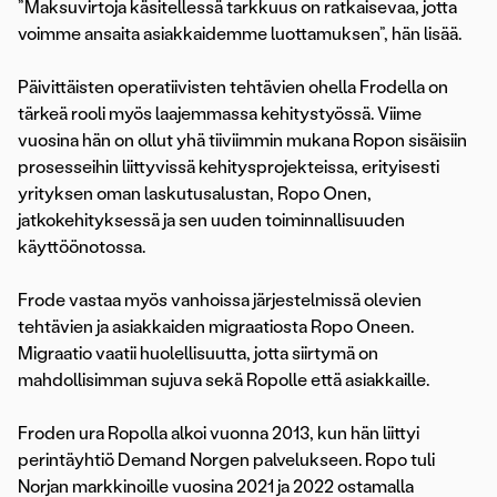
”Maksuvirtoja käsitellessä tarkkuus on ratkaisevaa, jotta
voimme ansaita asiakkaidemme luottamuksen”, hän lisää.
Päivittäisten operatiivisten tehtävien ohella Frodella on
tärkeä rooli myös laajemmassa kehitystyössä. Viime
vuosina hän on ollut yhä tiiviimmin mukana Ropon sisäisiin
prosesseihin liittyvissä kehitysprojekteissa, erityisesti
yrityksen oman laskutusalustan, Ropo Onen,
jatkokehityksessä ja sen uuden toiminnallisuuden
käyttöönotossa.
Frode vastaa myös vanhoissa järjestelmissä olevien
tehtävien ja asiakkaiden migraatiosta Ropo Oneen.
Migraatio vaatii huolellisuutta, jotta siirtymä on
mahdollisimman sujuva sekä Ropolle että asiakkaille.
Froden ura Ropolla alkoi vuonna 2013, kun hän liittyi
perintäyhtiö Demand Norgen palvelukseen. Ropo tuli
Norjan markkinoille vuosina 2021 ja 2022 ostamalla