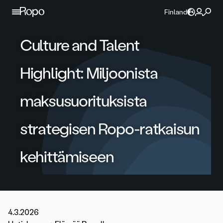
Jatka sisältöön
Finland
Culture and Talent
Highlight: Miljoonista
maksusuorituksista
strategisen Ropo-ratkaisun
kehittämiseen
4.3.2026