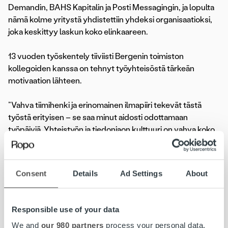
Demandin, BAHS Kapitalin ja Posti Messagingin, ja lopulta
nämä kolme yritystä yhdistettiin yhdeksi organisaatioksi,
joka keskittyy laskun koko elinkaareen.
13 vuoden työskentely tiiviisti Bergenin toimiston
kollegoiden kanssa on tehnyt työyhteisöstä tärkeän
motivaation lähteen.
”Vahva tiimihenki ja erinomainen ilmapiiri tekevät tästä
työstä erityisen – se saa minut aidosti odottamaan
työpäiviä. Yhteistyön ja tiedonjaon kulttuuri on vahva koko
Ropossa Pohjoismaissa, ja täällä Bergenissä monet meistä
ovat työskennelleet yhdessä vuosia, joten tunnemme
toisemme todella hyvin. Myös uudet kollegat ovat
Consent
Details
Ad Settings
About
solahtaneet joukkoon luontevasti ja tulleet osaksi tiimiä”,
hän sanoo.
Responsible use of your data
Vapaa-ajallaan Frode viettää paljon aikaa perheen kanssa ja
We and
our 980 partners
process your personal data,
pysyy aktiivisena. Hän valmentaa poikansa