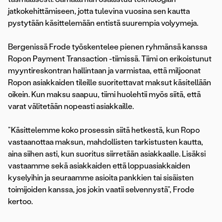
jatkokehittämiseen, jotta tulevina vuosina sen kautta
pystytään käsittelemään entistä suurempia volyymeja.
Bergenissä Frode työskentelee pienen ryhmänsä kanssa
Ropon Payment Transaction -tiimissä. Tiimi on erikoistunut
myyntireskontran hallintaan ja varmistaa, että miljoonat
Ropon asiakkaiden tileille suoritettavat maksut käsitellään
oikein. Kun maksu saapuu, tiimi huolehtii myös siitä, että
varat välitetään nopeasti asiakkaille.
”Käsittelemme koko prosessin siitä hetkestä, kun Ropo
vastaanottaa maksun, mahdollisten tarkistusten kautta,
aina siihen asti, kun suoritus siirretään asiakkaalle. Lisäksi
vastaamme sekä asiakkaiden että loppuasiakkaiden
kyselyihin ja seuraamme asioita pankkien tai sisäisten
toimijoiden kanssa, jos jokin vaatii selvennystä”, Frode
kertoo.