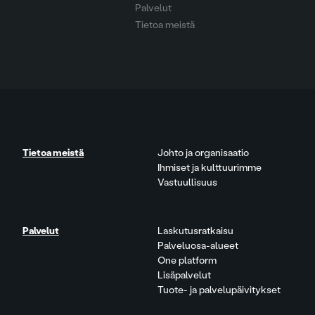
Palvelut
Tietoa meistä
Tietoa meistä
Johto ja organisaatio
Ihmiset ja kulttuurimme
Vastuullisuus
Palvelut
Laskutusratkaisu
Palveluosa-alueet
One platform
Lisäpalvelut
Tuote- ja palvelupäivitykset