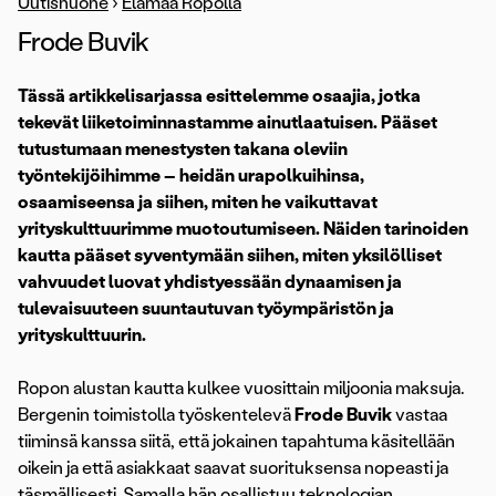
Uutishuone
›
Elämää Ropolla
Frode Buvik
Tässä artikkelisarjassa esittelemme osaajia, jotka
tekevät liiketoiminnastamme ainutlaatuisen. Pääset
tutustumaan menestysten takana oleviin
työntekijöihimme – heidän urapolkuihinsa,
osaamiseensa ja siihen, miten he vaikuttavat
yrityskulttuurimme muotoutumiseen. Näiden tarinoiden
kautta pääset syventymään siihen, miten yksilölliset
vahvuudet luovat yhdistyessään dynaamisen ja
tulevaisuuteen suuntautuvan työympäristön ja
yrityskulttuurin.
Ropon alustan kautta kulkee vuosittain miljoonia maksuja.
Bergenin toimistolla työskentelevä
Frode Buvik
vastaa
tiiminsä kanssa siitä, että jokainen tapahtuma käsitellään
oikein ja että asiakkaat saavat suorituksensa nopeasti ja
täsmällisesti. Samalla hän osallistuu teknologian