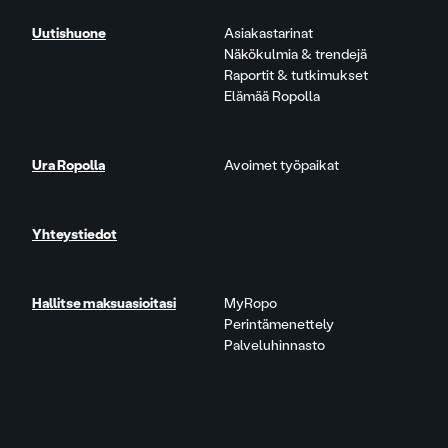
Uutishuone
Asiakastarinat
Näkökulmia & trendejä
Raportit & tutkimukset
Elämää Ropolla
Ura Ropolla
Avoimet työpaikat
Yhteystiedot
Hallitse maksuasioitasi
MyRopo
Perintämenettely
Palveluhinnasto