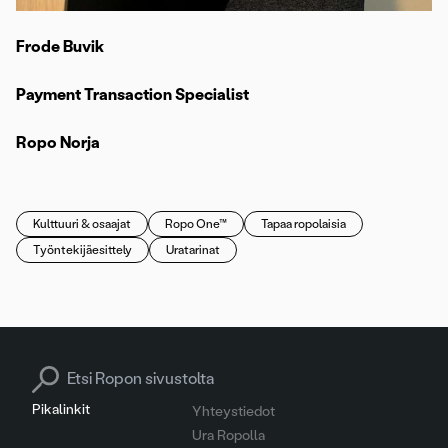
Frode Buvik
Payment Transaction Specialist
Ropo Norja
Kulttuuri & osaajat
Ropo One™
Tapaa ropolaisia
Työntekijäesittely
Uratarinat
Search for:
Pikalinkit
Yhteystiedot
Ura Ropolla