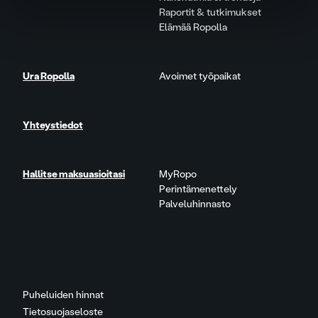
Raportit & tutkimukset
Elämää Ropolla
Ura Ropolla
Avoimet työpaikat
Yhteystiedot
Hallitse maksuasioitasi
MyRopo
Perintämenettely
Palveluhinnasto
Puheluiden hinnat
Tietosuojaseloste