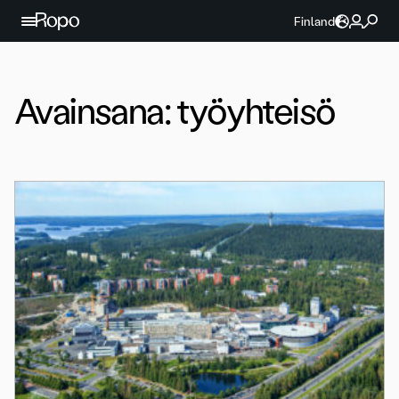
Jatka sisältöön
Finland
Avainsana:
työyhteisö