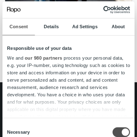
Ajankohtaista
Työporukalla Siperiassa – yrityskulttuuri
Consent
Details
Ad Settings
About
tukee työystävyyttä
Responsible use of your data
Lue lisää
We and
our 980 partners
process your personal data,
e.g. your IP-number, using technology such as cookies to
store and access information on your device in order to
serve personalized ads and content, ad and content
measurement, audience research and services
development. You have a choice in who uses your data
Search for:
and for what purposes. Your privacy choices are only
Pikalinkit
Yhteystiedot
applicable on this digital property where you have made
Ura Ropolla
your choices. You can change or withdraw your consent
Palvelut
any time from the Cookie Declaration or by clicking on
Consent
Tietoa meistä
the Privacy trigger icon.
Necessary
Selection