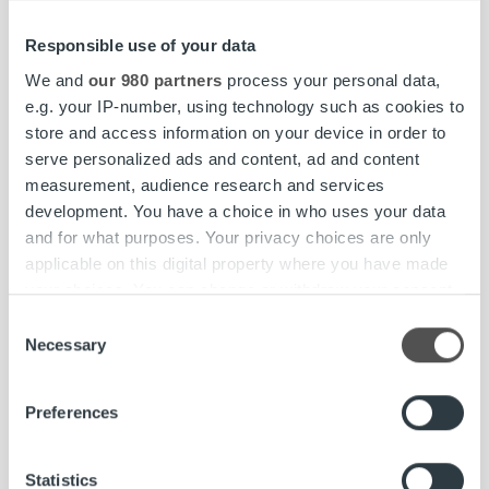
aggressiivisesti kasvanut yritys. Enfo Zenderissä
mentaliteettina oli enemmän tilanteen pitäminen ennallaan.
Responsible use of your data
Yhdistyminen on onnistunut kuitenkin hyvin ja Ropon
We and
our 980 partners
process your personal data,
yrityskulttuuri on alkanut rakentua haluamallamme tavalla.
e.g. your IP-number, using technology such as cookies to
Meillä on todella hieno porukka kasassa ja rekrytoinneissa
store and access information on your device in order to
painotetaan jatkossakin samaa draivia, Aurasmaa kuvailee.
serve personalized ads and content, ad and content
measurement, audience research and services
Ropo Capitalin työyhteisöstä kertova artikkeli löytyy
development. You have a choice in who uses your data
Fakta-lehdestä otsikolla Siperiasta oppia
and for what purposes. Your privacy choices are only
muutosvaiheisiin.
Siirry artikkeliin:
applicable on this digital property where you have made
https://summa.talentum.fi/article/fa/7-8-2017/siperiasta-
your choices. You can change or withdraw your consent
oppia-muutosvaiheisiin/389959
.
any time from the Cookie Declaration or by clicking on
Consent
the Privacy trigger icon.
Necessary
Selection
Kuva: Fakta / Talentum Media
Find out more about how your personal data is processed
Preferences
and set your preferences in the
details section
.
Fakta-lehti
työyhteisö
yrityskulttuuri
We use cookies to personalise content and ads, to
Statistics