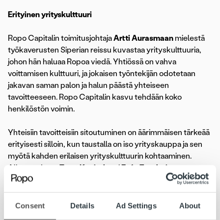
Erityinen yrityskulttuuri
Ropo Capitalin toimitusjohtaja
Artti Aurasmaan
mielestä
työkaverusten Siperian reissu kuvastaa yrityskulttuuria,
johon hän haluaa Ropoa viedä. Yhtiössä on vahva
voittamisen kulttuuri, ja jokaisen työntekijän odotetaan
jakavan saman palon ja halun päästä yhteiseen
tavoitteeseen. Ropo Capitalin kasvu tehdään koko
henkilöstön voimin.
Yhteisiin tavoitteisiin sitoutuminen on äärimmäisen tärkeää
erityisesti silloin, kun taustalla on iso yrityskauppa ja sen
myötä kahden erilaisen yrityskulttuurin kohtaaminen.
Alkuvuodesta
Trust Kapital
osti
Enfo Zenderin
tiedonvälitysliiketoiminnan ja yhdessä yhtiöistä syntyi nyt
lähes 150 henkilöä työllistävä Ropo Capital.
Consent
Details
Ad Settings
About
– Trust Kapital on ollut perustamisestaan lähtien