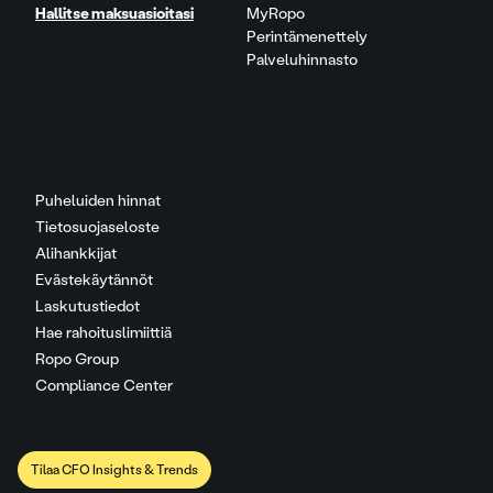
Hallitse maksuasioitasi
MyRopo
Perintämenettely
Palveluhinnasto
Puheluiden hinnat
Tietosuojaseloste
Alihankkijat
Evästekäytännöt
Laskutustiedot
Hae rahoituslimiittiä
Ropo Group
Compliance Center
Tilaa CFO Insights & Trends