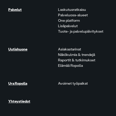
Palvelut
Laskutusratkaisu
Palveluosa-alueet
One platform
Lisäpalvelut
Tuote- ja palvelupäivitykset
Uutishuone
Asiakastarinat
Näkökulmia & trendejä
Raportit & tutkimukset
Elämää Ropolla
Ura Ropolla
Avoimet työpaikat
Yhteystiedot