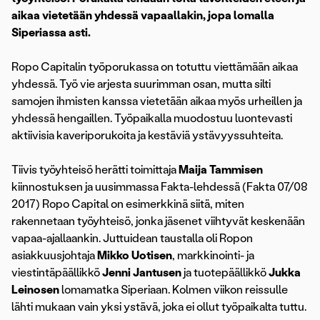
aikaa vietetään yhdessä vapaallakin, jopa lomalla
Siperiassa asti.
Ropo Capitalin työporukassa on totuttu viettämään aikaa
yhdessä. Työ vie arjesta suurimman osan, mutta silti
samojen ihmisten kanssa vietetään aikaa myös urheillen ja
yhdessä hengaillen. Työpaikalla muodostuu luontevasti
aktiivisia kaveriporukoita ja kestäviä ystävyyssuhteita.
Tiivis työyhteisö herätti toimittaja
Maija Tammisen
kiinnostuksen ja uusimmassa Fakta-lehdessä (Fakta 07/08
2017) Ropo Capital on esimerkkinä siitä, miten
rakennetaan työyhteisö, jonka jäsenet viihtyvät keskenään
vapaa-ajallaankin. Juttuidean taustalla oli Ropon
asiakkuusjohtaja
Mikko Uotisen
, markkinointi- ja
viestintäpäällikkö
Jenni Jantusen
ja tuotepäällikkö
Jukka
Leinosen
lomamatka Siperiaan. Kolmen viikon reissulle
lähti mukaan vain yksi ystävä, joka ei ollut työpaikalta tuttu.