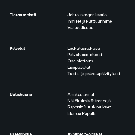
Tietoa meistä
Johto ja organisaatio
Ihmiset ja kulttuurimme
Vastuullisuus
Palvelut
Laskutusratkaisu
Palveluosa-alueet
One platform
Lisäpalvelut
Tuote- ja palvelupäivitykset
Uutishuone
Asiakastarinat
Näkökulmia & trendejä
Raportit & tutkimukset
Elämää Ropolla
Ura Ropolla
Avoimet työpaikat