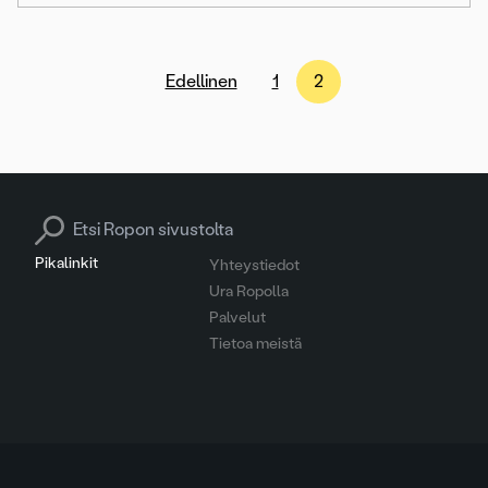
Artikkelien
Edellinen
1
2
sivutus
Search for:
Pikalinkit
Yhteystiedot
Ura Ropolla
Palvelut
Tietoa meistä