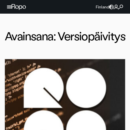
Jatka sisältöön
Finland
Avainsana:
Versiopäivitys