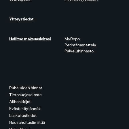
Yhteystiedot
Hallitse maksuasioitasi
MyRopo
Perintämenettely
Palveluhinnasto
Puheluiden hinnat
Tietosuojaseloste
Alihankkijat
Evästekäytännöt
Laskutustiedot
Hae rahoituslimiittiä