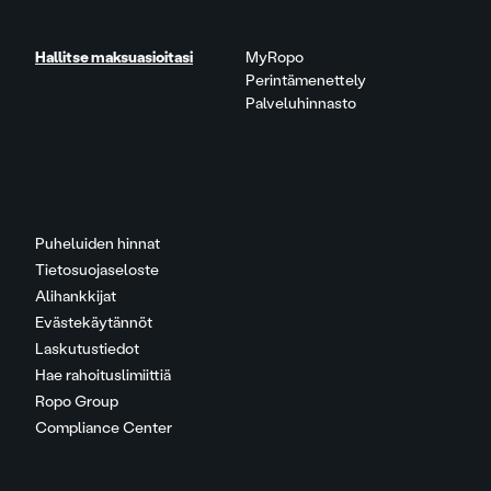
Hallitse maksuasioitasi
MyRopo
Perintämenettely
Palveluhinnasto
Puheluiden hinnat
Tietosuojaseloste
Alihankkijat
Evästekäytännöt
Laskutustiedot
Hae rahoituslimiittiä
Ropo Group
Compliance Center