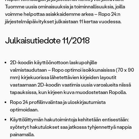
Tuomme uusia ominaisuuksia ja toiminnallisuuksia, joilla
voimme helpottaa asiakkaidemme arkea – Ropo 24:n
järjestelmäpäivitykset julkaistaan 11 kertaa vuodessa.
Julkaisutiedote 11/2018
2D-koodin käyttöönottoon laskupohjille
valmistaudutaan – Ropo optimoi isoikkunaisissa (70 x 90
mm) kirjekuorissa lähetettävien kirjeiden layoutit
vastaamaan 2D-koodin vaatimia uusia varoalueita niissä
tapauksissa, kun kirjeen kuva muodostetaan Ropolla.
Ropo 24 profiilinvalintaa ja uloskirjautumista
optimoidaan.
Käyttöliittymän hakutoimintoja kehitetään entisestään:
syötetyt hakutulokset saa jatkossa tyhjennettyä nappia
painamalla.