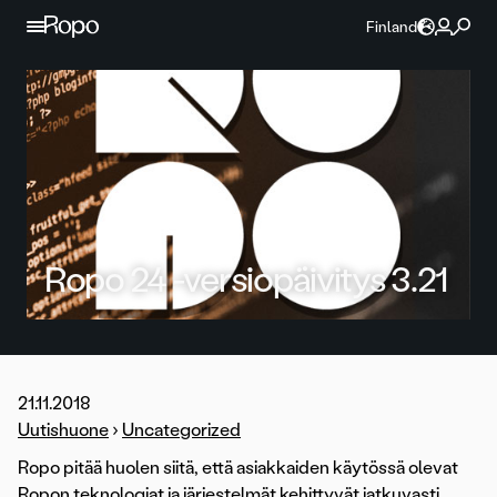
Jatka sisältöön
Finland
Ropo 24 -versiopäivitys 3.21
21.11.2018
Uutishuone
›
Uncategorized
Ropo pitää huolen siitä, että asiakkaiden käytössä olevat
Ropon teknologiat ja järjestelmät kehittyvät jatkuvasti.