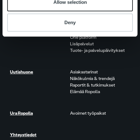
Allow selection
Vastuullisuus
Deny
Palvelut
Laskutusratkaisu
Palveluosa-alueet
One platform
Lisäpalvelut
Tuote- ja palvelupäivitykset
Uutishuone
Asiakastarinat
Näkökulmia & trendejä
Raportit & tutkimukset
Elämää Ropolla
Ura Ropolla
Avoimet työpaikat
Yhteystiedot