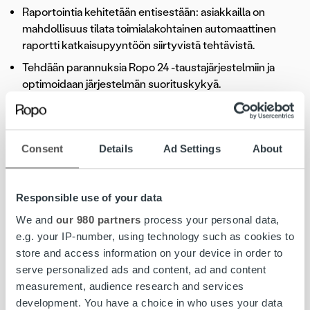
Raportointia kehitetään entisestään: asiakkailla on
mahdollisuus tilata toimialakohtainen automaattinen
raportti katkaisupyyntöön siirtyvistä tehtävistä.
Tehdään parannuksia Ropo 24 -taustajärjestelmiin ja
optimoidaan järjestelmän suorituskykyä.
Päivityksen aikana toteutetaan myös kuukausittaiset
tietoturva- ja versiopäivitykset.
Versiopäivitys suoritetaan sunnuntaina 25.11.2018 klo 12-
Consent
Details
Ad Settings
About
24 välisenä aikana.
Loppuvuoden versiopäivityksien päivämäärät ovat:
Responsible use of your data
We and
our 980 partners
process your personal data,
Sunnuntai 30.12.
e.g. your IP-number, using technology such as cookies to
store and access information on your device in order to
serve personalized ads and content, ad and content
measurement, audience research and services
development. You have a choice in who uses your data
Ropo 24
Versiopäivitys