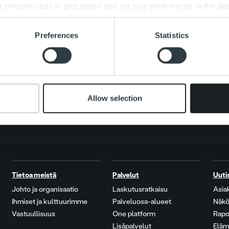
 personal data is processed and set your preferences in the
det
e content and ads, to provide social media features and to analy
Search for:
Preferences
Statistics
 our site with our social media, advertising and analytics partn
 provided to them or that they’ve collected from your use of their
Allow selection
Tietoa meistä
Palvelut
Uuti
Johto ja organisaatio
Laskutusratkaisu
Asia
Ihmiset ja kulttuurimme
Palveluosa-alueet
Näkö
Vastuullisuus
One platform
Rapo
Lisäpalvelut
Eläm