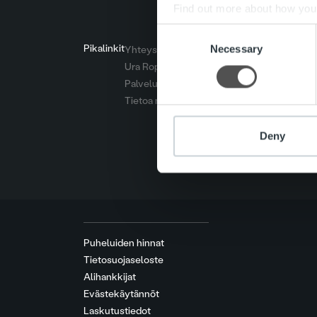
Find out more about how your
Consent
We use cookies to personalis
Pikalinkit
Necessary
Selection
Yhteystiedot
information about your use of
Ura Ropolla
other information that you’ve
Palvelut
Tietoa meistä
Deny
Puheluiden hinnat
Tietosuojaseloste
Alihankkijat
Evästekäytännöt
Laskutustiedot