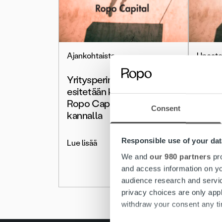
Ajankohtaista
Uncate
Yritysperinnän kuluihin
Perin
esitetään kulukattoa –
2010-
Ropo Capital sääntelyn
lakie
Consent
kannalla
pk-yr
perint
Responsible use of your dat
Lue lisää
Lue lis
We and
our 980 partners
pro
and access information on yo
audience research and servi
privacy choices are only app
withdraw your consent any tim