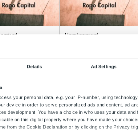
gorized
Uncategorized
täkulut laskussa
Reagoimme
luvulla –
poikkeustilanteeseen
sityksessä kulukatto
keventämällä
Details
Ad Settings
itysten
perintäkuluja ja
äkuluihin
aktivoimalla ennakoivaan
maksusuunnitteluun
a
ää
cess your personal data, e.g. your IP-number, using technology
Lue lisää
ur device in order to serve personalized ads and content, ad a
ces development. You have a choice in who uses your data and 
licable on this digital property where you have made your choic
e from the Cookie Declaration or by clicking on the Privacy trig