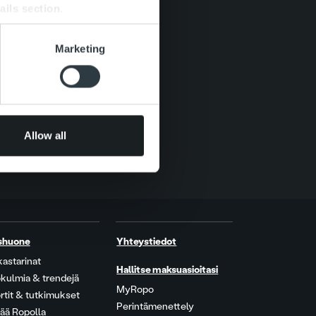
ails section
.
se our traffic. We also share
Marketing
ers who may combine it with
 services.
Allow all
shuone
Yhteystiedot
kastarinat
Hallitse maksuasioitasi
kulmia & trendejä
MyRopo
rtit & tutkimukset
Perintämenettely
ää Ropolla