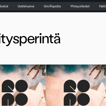
lvelut
Uutishuone
Ura Ropolla
Yhteystiedot
Hall
itysperintä