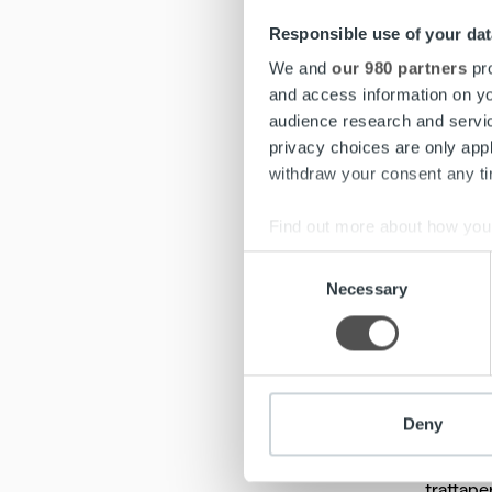
Responsible use of your dat
Toistais
aiemmin.
We and
our 980 partners
pro
tehneet 
and access information on yo
aikana ja
audience research and servi
privacy choices are only app
Näkemyk
withdraw your consent any tim
koronake
Sanna Ma
Find out more about how your
Consent
Mielestä
We use cookies to personalis
Necessary
Selection
toimiala
information about your use of
koskemaan
other information that you’ve
vain reki
Viimeisi
Deny
perintäk
perintät
trattaper