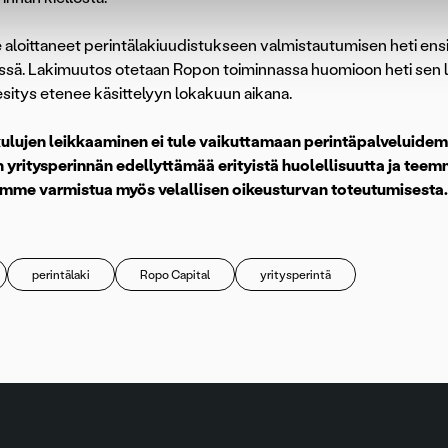
aloittaneet perintälakiuudistukseen valmistautumisen heti e
sä. Lakimuutos otetaan Ropon toiminnassa huomioon heti sen lop
iesitys etenee käsittelyyn lokakuun aikana.
kulujen leikkaaminen ei tule vaikuttamaan perintäpalveluide
 yritysperinnän edellyttämää erityistä huolellisuutta ja teemm
imme varmistua myös velallisen oikeusturvan toteutumisesta.
perintälaki
Ropo Capital
yritysperintä