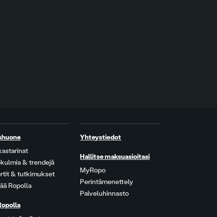
shuone
Yhteystiedot
kastarinat
Hallitse maksuasioitasi
kulmia & trendejä
MyRopo
rtit & tutkimukset
Perintämenettely
ää Ropolla
Palveluhinnasto
Ropolla