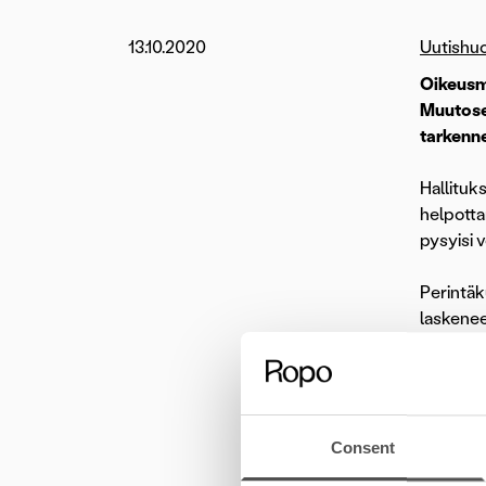
13.10.2020
Uutishu
Oikeusmi
Muutoses
tarkenne
Hallituk
helpotta
pysyisi 
Perintäk
laskenee
Olemme t
toiminta
siirryi
valmiusl
Consent
yrityspe