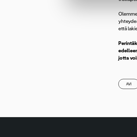
Olemme 
yhteydes
että lak
Perintä
edelleen
jotta vo
AVI