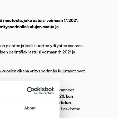
ä muutosta, joka astuisi voimaan 1.1.2021.
itysperinnän kulujen osalta ja
 on pienten ja keskisuurten yritysten aseman
en perintälaki astuisi voimaan 1.1.2021 ja
en vuosien aikana yritysperinnän kulutasot ovat
uosien 2019–2020 aikana ja muokanneet
erinnän kuluja maaliskuussa 2020, kun
ronaepidemian vuoksi käyttöön otetun
About
ityksiä kuormittava talouskriisi.
Laskimme
mukaisesti.