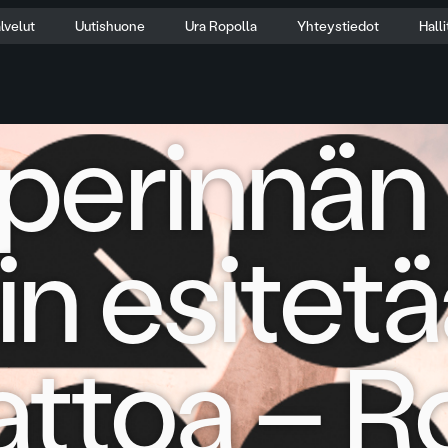
lvelut
Uutishuone
Ura Ropolla
Yhteystiedot
Hall
sperinnän
in esitet
attoa – 