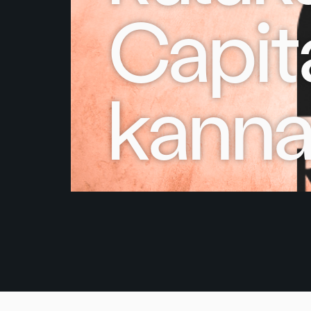
Capit
kanna