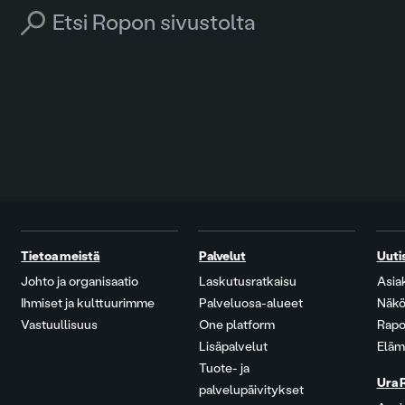
Search for:
Tietoa meistä
Palvelut
Uuti
Johto ja organisaatio
Laskutusratkaisu
Asia
Ihmiset ja kulttuurimme
Palveluosa-alueet
Näkö
Vastuullisuus
One platform
Rapo
Lisäpalvelut
Eläm
Tuote- ja
Ura 
palvelupäivitykset