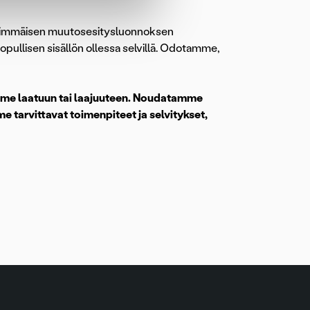
nsimmäisen muutosesitysluonnoksen
ullisen sisällön ollessa selvillä. Odotamme,
mme laatuun tai laajuuteen. Noudatamme
e tarvittavat toimenpiteet ja selvitykset,