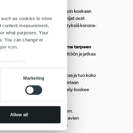
n kevennysten vuoksi alempana kuin koskaan
istojen Liittoon kuuluvat toimijat ovat
 such as cookies to store
n tukea yritysten toimintaedellytyksiä korona-
nd content measurement,
for what purposes. Your
es. You can change or
eyttämisen varaa ja ymmärrämme tarpeen
ger icon.
nen perintälaki on hyvä ottaa käyttöön ja jatkaa
ntälakiuudistuksen valmistelua.
ails section
.
lalla toimivien yritysten toimintaa ja tuo koko
se our traffic. We also share
Marketing
kin tärkeää, että sääntely laajennetaan
ers who may combine it with
tuslaitoksiin. Tällä hetkellä sääntely koskee
 services.
sa perintälaissa säädettäisiin mm.
Allow all
joista ja kulukorvaukseen oikeuttavien
tiettyjen velallisten osalta myös