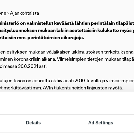
one
›
Ajankohtaista
nisteriö on valmistellut keväästä lähtien perintälain tilapäist
itysluonnoksen mukaan lakiin asetettaisiin kulukatto myös yr
ttaisiin mm. perintätoimien aikarajoja.
sen esityksen mukaan väliaikaisen lakimuutoksen tarkoituksena
minen koronakriisin aikana. Viimeisimpien tietojen mukaan tilapäin
voimassa 30.6.2021 asti.
ulujen tasoa on seurattu aktiivisesti 2010-luvulla ja viimeisimpi
t merkittävästi mm. AVIn tiukentuneiden linjausten myötä.
arkastelleet Ropon yritysperinnän kuluja useaan otteeseen v
amme AVIn uuden linjan mukaisesti.
Viimeksi laskimme yritysp
mme omaehtoisesti kevennettyyn yritysperintään. Tuolloin ko
Details
Ad Settings
ain myötä oli selvää, että koronakriisistä kasvaa erityisesti yr
rinnän kuluja myös vuonna 2019 AVIn tuolloisten ohjeistuksien 