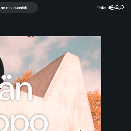
itse maksuasioitasi
Finland
ään
Ropo