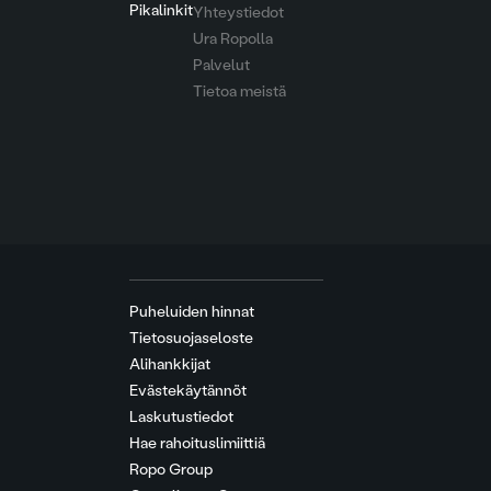
Pikalinkit
Yhteystiedot
Ura Ropolla
Palvelut
Tietoa meistä
Puheluiden hinnat
Tietosuojaseloste
Alihankkijat
Evästekäytännöt
Laskutustiedot
Hae rahoituslimiittiä
Ropo Group