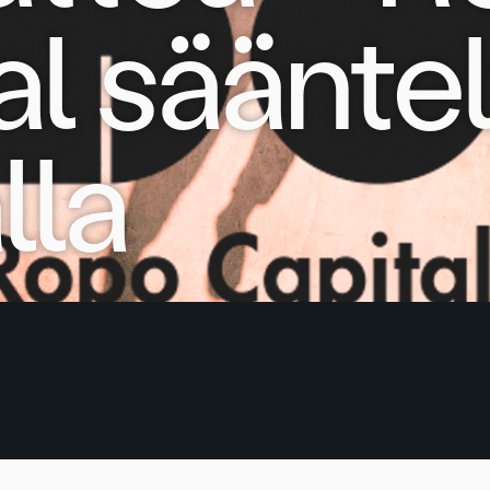
al säänte
lla