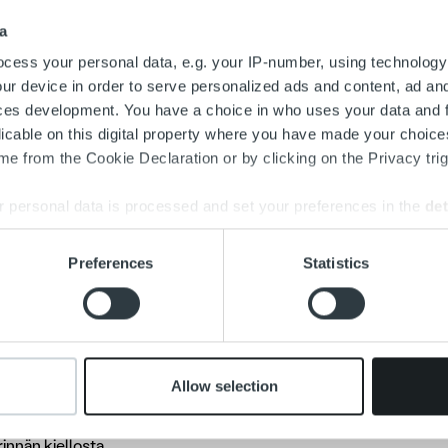
a
eksi yritysperinnän kulut ovat koronaepidemian vuoksi tehtyje
 Meidän lisäksemme monet muut merkittävät Suomen Perimistoim
cess your personal data, e.g. your IP-number, using technology
omaehtoisia yritysperinnän kevennyksiä, joiden tarkoituksena o
ur device in order to serve personalized ads and content, ad a
 kriisistä selviytymistä.
ces development. You have a choice in who uses your data and 
licable on this digital property where you have made your choic
semme mukaan yritysperinnän sääntelyssä on edelleen selk
e from the Cookie Declaration or by clicking on the Privacy trig
vennysten laajentamisesta alan kaikkiin toimijoihin.
Väliaikai
rinin hallitusohjelmaan alun perinkin kuuluneen laajemman peri
 personal data is processed and set your preferences in the
det
mme yritysperinnän tarkempi sääntely laissa helpottaa kaikkien a
e content and ads, to provide social media features and to analy
Preferences
Statistics
lle hallituksen määrittämän yhtenäisen toimintamallin. On kuiten
 our site with our social media, advertising and analytics partn
 kaikkia perintää harjoittavia tahoja lakiasiaintoimistoista rahoi
 provided to them or that they’ve collected from your use of their
steröityneitä perintätoimen harjoittajia.
mmän muutosesitysluonnoksen mukaan väliaikaiseksi tarkoitetus
Allow selection
ulujen euromääräisistä enimmäismääristä, perintätoimien aikara
oimien enimmäismääristä, velallisen kokonaiskuluvastuusta sekä 
innän kiellosta.