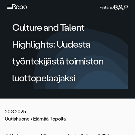
Jatka sisältöön
Finland
Culture and Talent
Highlights: Uudesta
työntekijästä toimiston
luottopelaajaksi
20.3.2025
Uutishuone
›
Elämää Ropolla