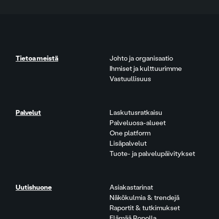
Tietoa meistä
Johto ja organisaatio
Ihmiset ja kulttuurimme
Vastuullisuus
Palvelut
Laskutusratkaisu
Palveluosa-alueet
One platform
Lisäpalvelut
Tuote- ja palvelupäivitykset
Uutishuone
Asiakastarinat
Näkökulmia & trendejä
Raportit & tutkimukset
Elämää Ropolla