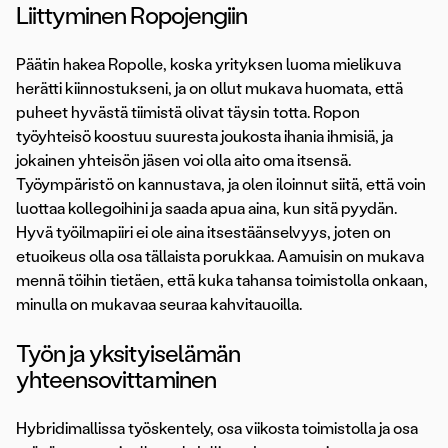
Liittyminen Ropojengiin
Päätin hakea Ropolle, koska yrityksen luoma mielikuva
herätti kiinnostukseni, ja on ollut mukava huomata, että
puheet hyvästä tiimistä olivat täysin totta. Ropon
työyhteisö koostuu suuresta joukosta ihania ihmisiä, ja
jokainen yhteisön jäsen voi olla aito oma itsensä.
Työympäristö on kannustava, ja olen iloinnut siitä, että voin
luottaa kollegoihini ja saada apua aina, kun sitä pyydän.
Hyvä työilmapiiri ei ole aina itsestäänselvyys, joten on
etuoikeus olla osa tällaista porukkaa. Aamuisin on mukava
mennä töihin tietäen, että kuka tahansa toimistolla onkaan,
minulla on mukavaa seuraa kahvitauoilla.
Työn ja yksityiselämän
yhteensovittaminen
Hybridimallissa työskentely, osa viikosta toimistolla ja osa