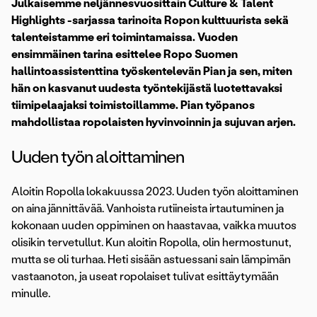
Julkaisemme neljännesvuosittain Culture & Talent
Highlights -sarjassa tarinoita Ropon kulttuurista sekä
talenteistamme eri toimintamaissa. Vuoden
ensimmäinen tarina esittelee Ropo Suomen
hallintoassistenttina työskentelevän Pian ja sen, miten
hän on kasvanut uudesta työntekijästä luotettavaksi
tiimipelaajaksi toimistoillamme. Pian työpanos
mahdollistaa ropolaisten hyvinvoinnin ja sujuvan arjen.
Uuden työn aloittaminen
Aloitin Ropolla lokakuussa 2023. Uuden työn aloittaminen
on aina jännittävää. Vanhoista rutiineista irtautuminen ja
kokonaan uuden oppiminen on haastavaa, vaikka muutos
olisikin tervetullut. Kun aloitin Ropolla, olin hermostunut,
mutta se oli turhaa. Heti sisään astuessani sain lämpimän
vastaanoton, ja useat ropolaiset tulivat esittäytymään
minulle.