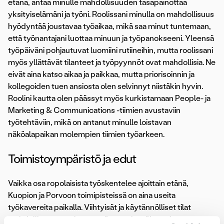
etänä, antaa minulle mahdollisuuden tasapainottaa
yksityiselämäni ja työni. Roolissani minulla on mahdollisuus
hyödyntää joustavaa työaikaa, mikä saa minut tuntemaan,
että työnantajani luottaa minuun ja työpanokseeni. Yleensä
työpäiväni pohjautuvat luomiini rutiineihin, mutta roolissani
myös yllättävät tilanteet ja työpyynnöt ovat mahdollisia. Ne
eivät aina katso aikaa ja paikkaa, mutta priorisoinnin ja
kollegoiden tuen ansiosta olen selvinnyt niistäkin hyvin.
Roolini kautta olen päässyt myös kurkistamaan People- ja
Marketing & Communications -tiimien avustaviin
työtehtäviin, mikä on antanut minulle loistavan
näköalapaikan molempien tiimien työarkeen.
Toimistoympäristö ja edut
Vaikka osa ropolaisista työskentelee ajoittain etänä,
Kuopion ja Porvoon toimipisteissä on aina useita
työkavereita paikalla. Viihtyisät ja käytännölliset tilat
mahdollistavat mukavan työnteon ja työkaverit tuovat