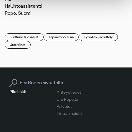
Hallintoassistentti
Ropo, Suomi
Kulttuuri & osaajat
Tapaa ropolaisia
Työntekijäesittely
Uratarinat
Search for:
Pikalinkit
Yhteystiedot
Ura Ropolla
Palvelut
Tietoa meistä