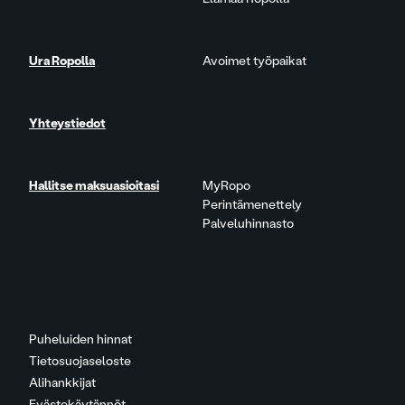
Ura Ropolla
Avoimet työpaikat
Yhteystiedot
Hallitse maksuasioitasi
MyRopo
Perintämenettely
Palveluhinnasto
Puheluiden hinnat
Tietosuojaseloste
Alihankkijat
Evästekäytännöt