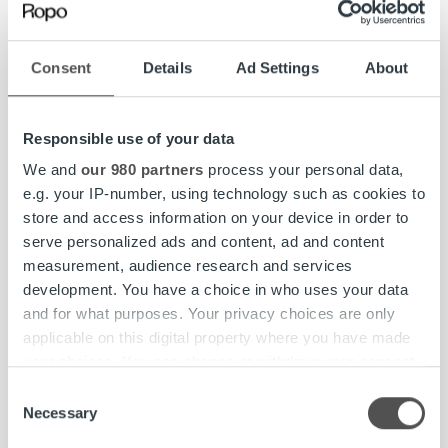
hyvää fiilistä. Työpaikan viihtyvyys ja työnantajan tarjoamat
edut, kuten välipalat ja kahvi, pitävät mielen virkeänä, ja
kahvitauot työkavereiden kanssa rikkovat päivää
Consent
Details
Ad Settings
About
mukavasti.
Nopeatempoista ja palkitsevaa työtä
Responsible use of your data
We and
our 980 partners
process your personal data,
Työni on ollut alusta asti nopeatempoista, ja olen oppinut
e.g. your IP-number, using technology such as cookies to
paljon. Tehtäväkenttäni on laaja, ja uusia tehtäviä ja
store and access information on your device in order to
haasteita tulee jatkuvasti eteen. Työn nopea tahti takaa
serve personalized ads and content, ad and content
sen, että työ pysyy mielenkiintoisena koko ajan. Usein
measurement, audience research and services
päiviini kuuluu kollegoiden auttamista toimiston arjen
development. You have a choice in who uses your data
asioissa ja tilojen käytännöllisyyden varmistamista. Vaikka
and for what purposes. Your privacy choices are only
työskentelen Suomessa, roolissani on mukava
applicable on this digital property where you have made
kansainvälinen twisti, ja olen päässyt järjestämään suuria
your choices. You can change or withdraw your consent
globaaleja tapahtumia pohjoismaisille kollegoilleni.
any time from the Cookie Declaration or by clicking on
Consent
Rakastan tapahtumien suunnittelua ja visualisointia, joten
the Privacy trigger icon.
Necessary
Selection
olen ollut iloinen voidessani toteuttaa tätä intohimoa