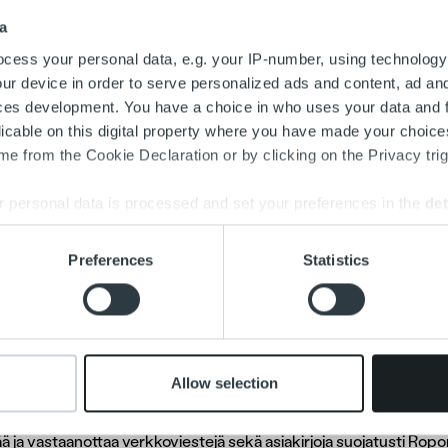
a
cess your personal data, e.g. your IP-number, using technology
ur device in order to serve personalized ads and content, ad a
ces development. You have a choice in who uses your data and 
licable on this digital property where you have made your choic
e from the Cookie Declaration or by clicking on the Privacy trig
 personal data is processed and set your preferences in the
det
stutuksiin ja perintään liittyvät asiat itsellesi sopivana ajanko
rtää eräpäivää
tai
jakaa maksun osiin
. Lisäksi voit
ilmoittaa tili
e content and ads, to provide social media features and to analy
Preferences
Statistics
 our site with our social media, advertising and analytics partn
 provided to them or that they’ve collected from your use of their
at aloitusnäkymään, josta voit helposti navigoida haluamasi lask
a
ja
MyRopo-tunnuksella
. Nämä tiedot löydät useimmiten laskun
Allow selection
 tavoittaa
asiakaspalvelumme aukioloaikoina
. Muina aikoina apu
ttää ja vastaanottaa verkkoviestejä sekä asiakirjoja suojatusti Ro