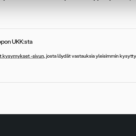
Ropon UKK:sta
t kysymykset -sivun
, josta löydät vastauksia yleisimmin kysytt