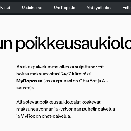
lvelut
Uutishuone
Ura Ropolla
Yhteystiedot
Hall
un poikkeusaukiolo
Asiakaspalvelumme ollessa suljettuna voit
hoitaa maksuasioitasi 24/7 kätevästi
MyRopossa
, jossa apunasi on ChatBot ja AI-
avustaja.
Alla olevat poikkeusaukioloajat koskevat
maksuneuvonnan ja -valvonnan puhelinpalvelua
ja MyRopon chat-palvelua.