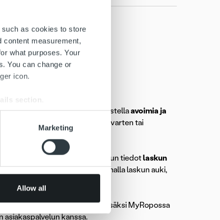
 such as cookies to store
nd content measurement,
for what purposes. Your
es. You can change or
ger icon.
ails section
.
htana. Voit
maksaa
laskuja, tarkastella
avoimia ja
numerosi
liikamaksun palautusta varten tai
se our traffic. We also share
Marketing
ers who may combine it with
 services.
un tietoihin. Voit myös hakea laskun tiedot
laskun
 oikeasta yläkulmasta. Klikkaamalla laskun auki,
Allow all
nasi on ChatBot ja AI-avustaja. Lisäksi MyRopossa
pon asiakaspalvelun kanssa.