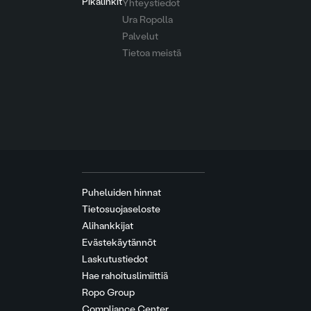
Pikalinkit
Yhteystiedot
Ura Ropolla
Palvelut
Tietoa meistä
Puheluiden hinnat
Tietosuojaseloste
Alihankkijat
Evästekäytännöt
Laskutustiedot
Hae rahoituslimiittiä
Ropo Group
Compliance Center