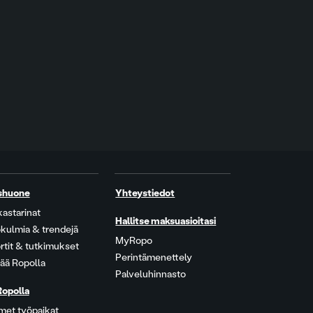
shuone
Yhteystiedot
kastarinat
Hallitse maksuasioitasi
kulmia & trendejä
MyRopo
rtit & tutkimukset
Perintämenettely
ää Ropolla
Palveluhinnasto
Ropolla
met työpaikat