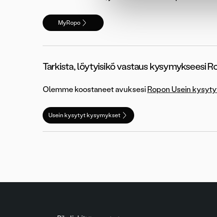
MyRopo
Tarkista, löytyisikö vastaus kysymykseesi 
Olemme koostaneet avuksesi
Ropon Usein kysyty
Usein kysytyt kysymykset