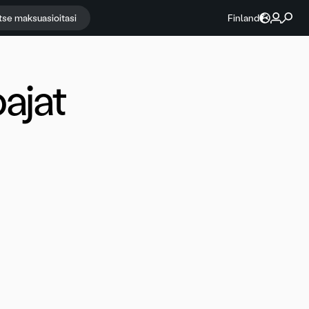
itse maksuasioitasi
Finland
ajat