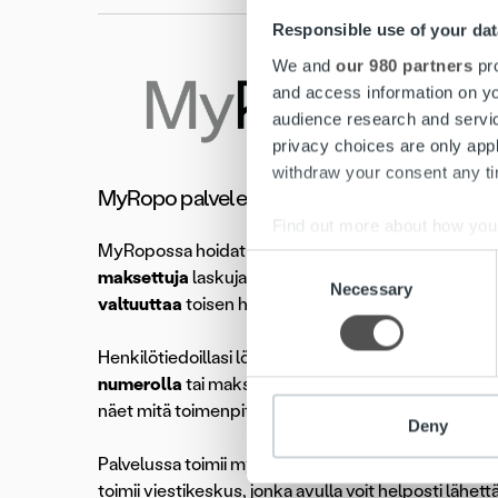
Responsible use of your dat
We and
our 980 partners
pro
and access information on yo
audience research and servi
privacy choices are only app
withdraw your consent any tim
MyRopo palvelee 24/7
Find out more about how your
MyRopossa hoidat helposti kaikki laskuihin, maksumui
Consent
maksettuja
laskuja sekä maksuvalvontakirjeitä,
sii
We use cookies to personalis
Necessary
Selection
valtuuttaa
toisen hoitamaan asiat puolestasi.
information about your use of
other information that you’ve
Henkilötiedoillasi löytyvät avoimet laskut listautuv
numerolla
tai maksuvalvontakirjeen
asianumeroll
näet mitä toimenpiteitä voit laskulle itse tehdä.
Deny
Palvelussa toimii myös Online-asiakaspalvelu, jonka
toimii viestikeskus, jonka avulla voit helposti lähe