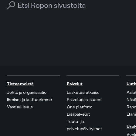
Search for:
Tietoa meistä
Palvelut
Uuti
Johto ja organisaatio
Laskutusratkaisu
Asia
Ihmiset ja kulttuurimme
Palveluosa-alueet
Näkö
Vastuullisuus
One platform
Rapo
Lisäpalvelut
Eläm
Tuote- ja
Ura 
palvelupäivitykset
Avoi