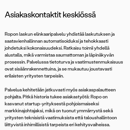
Asiakaskontaktit keskiössä
Ropon laskun elinkaaripalvelu yhdistää laskutuksen ja
saatavienhallinnan automatisoiduksi ja tehokkaasti
johdetuksi kokonaisuudeksi. Ratkaisu toimii yhdellä
alustalla, mikä varmistaa saumattoman ja läpinäkyvän
prosessin. Palvelussa tietoturva ja vaatimustenmukaisuus
ovat sisäänrakennettuina, ja se mukautuu joustavasti
erilaisten yritysten tarpeisiin.
Palvelua kehitetään jatkuvasti myös asiakaspalautteen
pohjalta. Pitkä historia tukee asiakastyötä: Ropo on
kasvanut startup-yrityksestä pohjoismaiseksi
markkinajohtajaksi, mikä on tuonut ymmärrystä sekä
yritysten teknisistä vaatimuksista että taloushallintoon
liittyvistä inhimillisistä tarpeista eri kehitysvaiheissa.