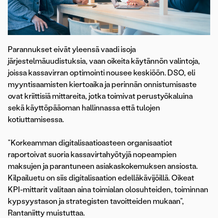
Parannukset eivät yleensä vaadi isoja
järjestelmäuudistuksia, vaan oikeita käytännön valintoja,
joissa kassavirran optimointi nousee keskiöön. DSO, eli
myyntisaamisten kiertoaika ja perinnän onnistumisaste
ovat kriittisiä mittareita, jotka toimivat perustyökaluina
sekä käyttöpääoman hallinnassa että tulojen
kotiuttamisessa.
”Korkeamman digitalisaatioasteen organisaatiot
raportoivat suoria kassavirtahyötyjä nopeampien
maksujen ja parantuneen asiakaskokemuksen ansiosta.
Kilpailuetu on siis digitalisaation edelläkävijöillä. Oikeat
KPI-mittarit valitaan aina toimialan olosuhteiden, toiminnan
kypsyystason ja strategisten tavoitteiden mukaan”,
Rantaniitty muistuttaa.