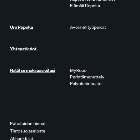
Elämää Ropolla
Ura Ropolla
Avoimet työpaikat
Yhteystiedot
Hallitse maksuasioitasi
MyRopo
Perintämenettely
Palveluhinnasto
Puheluiden hinnat
Tietosuojaseloste
Alihankkijat