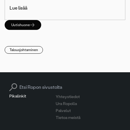
Lue lisää
Uutishuone
Talousjohtaminen
Search for:
Pikalinkit
Yhteystiedot
Ura Ropolla
Palvelut
Tietoa meistä