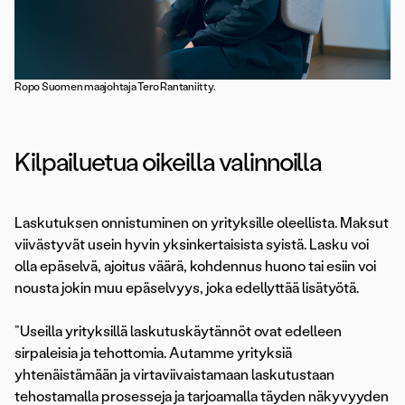
Ropo Suomen maajohtaja Tero Rantaniitty.
Kilpailuetua oikeilla valinnoilla
Laskutuksen onnistuminen on yrityksille oleellista. Maksut
viivästyvät usein hyvin yksinkertaisista syistä. Lasku voi
olla epäselvä, ajoitus väärä, kohdennus huono tai esiin voi
nousta jokin muu epäselvyys, joka edellyttää lisätyötä.
”Useilla yrityksillä laskutuskäytännöt ovat edelleen
sirpaleisia ja tehottomia. Autamme yrityksiä
yhtenäistämään ja virtaviivaistamaan laskutustaan
tehostamalla prosesseja ja tarjoamalla täyden näkyvyyden