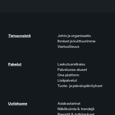
Tietoa meistä
Johto ja organisaatio
Ihmiset ja kulttuurimme
Vastuullisuus
Palvelut
Laskutusratkaisu
Palveluosa-alueet
One platform
Lisäpalvelut
Tuote- ja palvelupäivitykset
Uutishuone
Asiakastarinat
Näkökulmia & trendejä
Raportit & tutkimukset