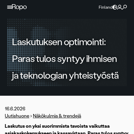
Jatka sisältöön
Finland
Laskutuksen optimointi:
Paras tulos syntyy ihmisen
ja teknologian yhteistyöstä
16.6.2026
Uutishuone
›
Näkökulmia & trendejä
Laskutus on yksi suorimmista tavoista vaikuttaa
asiakaskokemukseen ja kassavirtaan. Paras tulos syntyy,