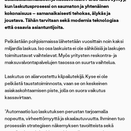
kun laskutusprosessi on saumaton ja yhtenäinen
kokonaisuus – samanaikaisesti tehokas, älykäs ja
joustava. Tähän tarvitaan sekä modernia teknologiaa
että osaavia asiantuntijoita.
Pelkästään pohjoismaissa lähetetään vuosittain noin kaksi
miljardia laskua. Iso osa laskuista ei ole sähköisiä ja laskujen
toimitustavat vaihtelevat. Myös yritysten reskontra- ja
maksuvalvontapalvelujen tasossa on suurta vaihtelua.
Laskutus on aliarvostettu kilpailutekijä. Kyse ei ole
pelkästä taustatoiminnosta, vaan se on keskeinen
asiakaskohtaamisen piste, jolla on suora vaikutus
kassavirtaan.
”Automaatio luo laskutuksen perustan tarjoamalla
nopeutta, virheettömyyttä ja skaalautuvuutta. Ihminen tuo
prosessiin strategisen näkemyksen tavoitteista sekä