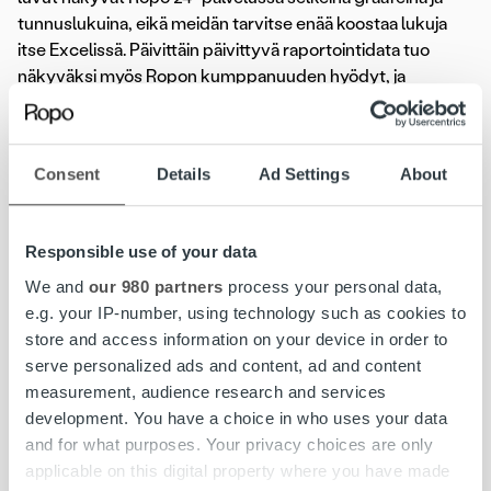
tunnuslukuina, eikä meidän tarvitse enää koostaa lukuja
itse Excelissä. Päivittäin päivittyvä raportointidata tuo
näkyväksi myös Ropon kumppanuuden hyödyt, ja
esimerkiksi maksuviive ja luottotappiot ovat yhteistyön
myötä aiempaa paremmalla tasolla, Virkajärvi summaa.
Consent
Details
Ad Settings
About
A-Katsastus Group
on Suomen johtava ajoneuvojen
katsastus-, kuntotarkastus- ja rekisteröintipalveluja
tarjoava toimija. Palveluvalikoima kattaa myös
Responsible use of your data
kuljettajantutkintopalvelut, tieliikenteen lupapalvelut sekä
We and
our 980 partners
process your personal data,
autotarvikkeiden myynnin. Yhtiöllä on 900 työntekijää noin
e.g. your IP-number, using technology such as cookies to
160 toimipisteessä Suomessa.
www.a-katsastus.com
.
store and access information on your device in order to
serve personalized ads and content, ad and content
Ropo Capital
on johtava laskun elinkaari- ja
measurement, audience research and services
rahoituspalveluiden tarjoaja Suomessa. Kilpailemme
development. You have a choice in who uses your data
Pohjoismaiden markkinoilla teknologisena edelläkävijänä –
and for what purposes. Your privacy choices are only
toimintamallimme pohjautuu omaan teknologiaan ja
applicable on this digital property where you have made
automaatioon. Työllistämme Suomessa, Ruotsissa ja