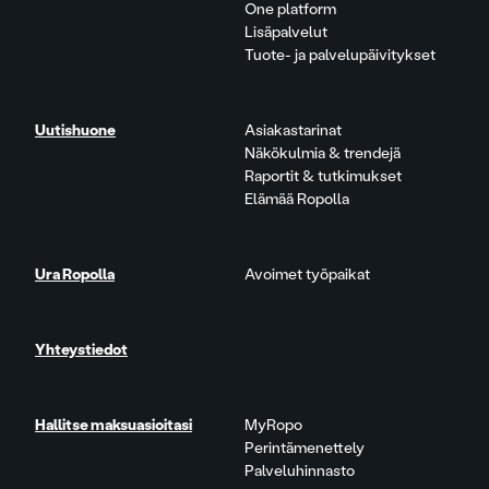
One platform
Lisäpalvelut
Tuote- ja palvelupäivitykset
Uutishuone
Asiakastarinat
Näkökulmia & trendejä
Raportit & tutkimukset
Elämää Ropolla
Ura Ropolla
Avoimet työpaikat
Yhteystiedot
Hallitse maksuasioitasi
MyRopo
Perintämenettely
Palveluhinnasto