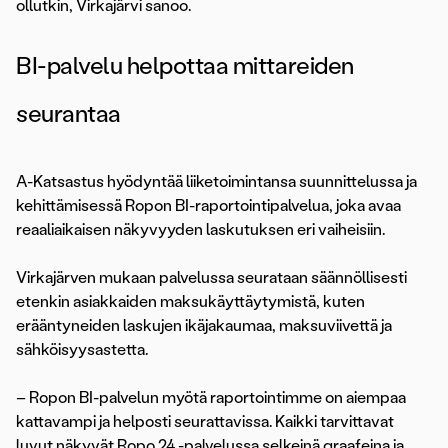
ollutkin, Virkajärvi sanoo.
BI-palvelu helpottaa mittareiden
seurantaa
A-Katsastus hyödyntää liiketoimintansa suunnittelussa ja
kehittämisessä Ropon BI-raportointipalvelua, joka avaa
reaaliaikaisen näkyvyyden laskutuksen eri vaiheisiin.
Virkajärven mukaan palvelussa seurataan säännöllisesti
etenkin asiakkaiden maksukäyttäytymistä, kuten
erääntyneiden laskujen ikäjakaumaa, maksuviivettä ja
sähköisyysastetta.
– Ropon BI-palvelun myötä raportointimme on aiempaa
kattavampi ja helposti seurattavissa. Kaikki tarvittavat
luvut näkyvät Ropo 24 -palvelussa selkeinä graafeina ja