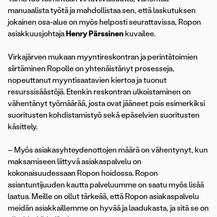
manuaalista työtä ja mahdollistaa sen, että laskutuksen
jokainen osa-alue on myös helposti seurattavissa, Ropon
asiakkuusjohtaja
Henry Pärssinen
kuvailee.
Virkajärven mukaan myyntireskontran ja perintätoimien
siirtäminen Ropolle on yhtenäistänyt prosesseja,
nopeuttanut myyntisaatavien kiertoa ja tuonut
resurssisäästöjä. Etenkin reskontran ulkoistaminen on
vähentänyt työmäärää, josta ovat jääneet pois esimerkiksi
suoritusten kohdistamistyö sekä epäselvien suoritusten
käsittely.
– Myös asiakasyhteydenottojen määrä on vähentynyt, kun
maksamiseen liittyvä asiakaspalvelu on
kokonaisuudessaan Ropon hoidossa. Ropon
asiantuntijuuden kautta palveluumme on saatu myös lisää
laatua. Meille on ollut tärkeää, että Ropon asiakaspalvelu
meidän asiakkaillemme on hyvää ja laadukasta, ja sitä se on