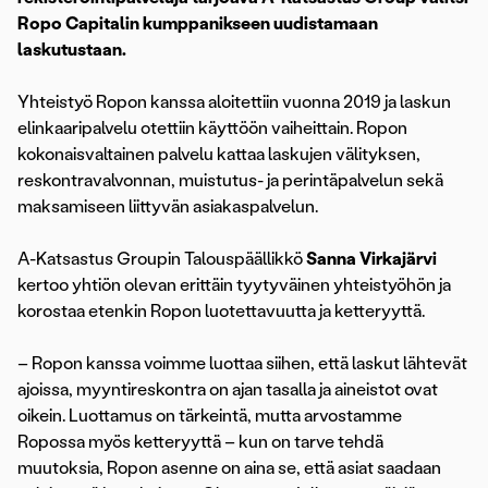
Ropo Capitalin kumppanikseen uudistamaan
laskutustaan.
Yhteistyö Ropon kanssa aloitettiin vuonna 2019 ja laskun
elinkaaripalvelu otettiin käyttöön vaiheittain. Ropon
kokonaisvaltainen palvelu kattaa laskujen välityksen,
reskontravalvonnan, muistutus- ja perintäpalvelun sekä
maksamiseen liittyvän asiakaspalvelun.
A-Katsastus Groupin Talouspäällikkö
Sanna Virkajärvi
kertoo yhtiön olevan erittäin tyytyväinen yhteistyöhön ja
korostaa etenkin Ropon luotettavuutta ja ketteryyttä.
– Ropon kanssa voimme luottaa siihen, että laskut lähtevät
ajoissa, myyntireskontra on ajan tasalla ja aineistot ovat
oikein. Luottamus on tärkeintä, mutta arvostamme
Ropossa myös ketteryyttä – kun on tarve tehdä
muutoksia, Ropon asenne on aina se, että asiat saadaan