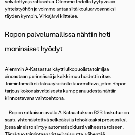
selvitettyä ja ratkaistua. Olemme todella tyytyväisiä
yhteistyöhön ja voimme antaa siitä kouluarvosanaksi
täyden kympin, Virkajärvi kiittelee.
Ropon palvelumallissa nähtiin heti
moninaiset hyödyt
Aiemmin A-Katsastus käytti ulkopuolista toimijaa
ainoastaan perinnässä ja kaikki muu hoidettiin itse.
Toimintamalli oli talousyksikölle kuormittava, joten Ropon
tarjous kokonaisvaltaisesta kumppanuudesta nähtiin
kiinnostavana vaihtoehtona.
– Ropon ratkaisun avulla A-Katsastuksen B2B-laskutus on
saatu yhtenäistettyä selkeäksi ja tehokkaaksi prosessiksi,
jossa aineisto siirtyy automatisoidusti vaiheesta toiseen.
Tämä tuo toimintaan virtaviivaisuutta, vähentää