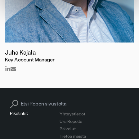
Juha Kajala
Key Account Manager
Search for:
Pikalinkit
Yhteystiedot
Ura Ropolla
Palvelut
Tietoa meistä