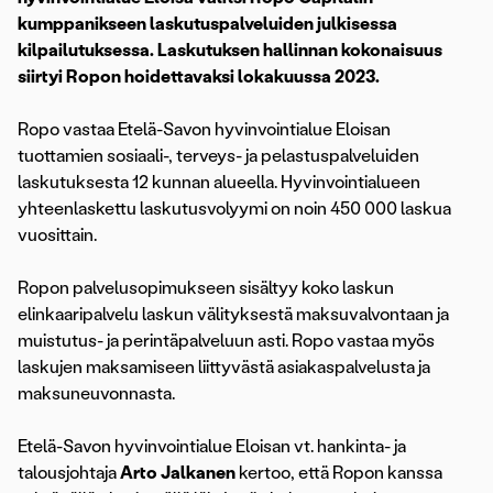
kumppanikseen laskutuspalveluiden julkisessa
kilpailutuksessa. Laskutuksen hallinnan kokonaisuus
siirtyi Ropon hoidettavaksi lokakuussa 2023.
Ropo vastaa Etelä-Savon hyvinvointialue Eloisan
tuottamien sosiaali-, terveys- ja pelastuspalveluiden
laskutuksesta 12 kunnan alueella. Hyvinvointialueen
yhteenlaskettu laskutusvolyymi on noin 450 000 laskua
vuosittain.
Ropon palvelusopimukseen sisältyy koko laskun
elinkaaripalvelu laskun välityksestä maksuvalvontaan ja
muistutus- ja perintäpalveluun asti. Ropo vastaa myös
laskujen maksamiseen liittyvästä asiakaspalvelusta ja
maksuneuvonnasta.
Etelä-Savon hyvinvointialue Eloisan vt. hankinta- ja
talousjohtaja
Arto Jalkanen
kertoo, että Ropon kanssa