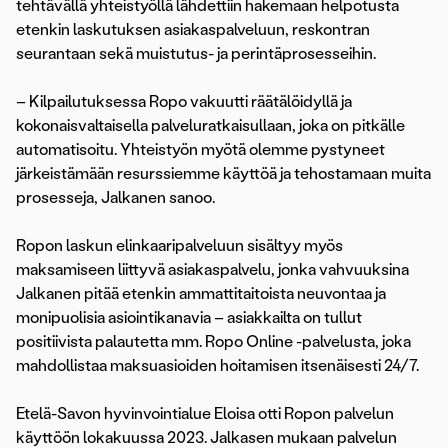
tehtävällä yhteistyöllä lähdettiin hakemaan helpotusta
etenkin laskutuksen asiakaspalveluun, reskontran
seurantaan sekä muistutus- ja perintäprosesseihin.
– Kilpailutuksessa Ropo vakuutti räätälöidyllä ja
kokonaisvaltaisella palveluratkaisullaan, joka on pitkälle
automatisoitu. Yhteistyön myötä olemme pystyneet
järkeistämään resurssiemme käyttöä ja tehostamaan muita
prosesseja, Jalkanen sanoo.
Ropon laskun elinkaaripalveluun sisältyy myös
maksamiseen liittyvä asiakaspalvelu, jonka vahvuuksina
Jalkanen pitää etenkin ammattitaitoista neuvontaa ja
monipuolisia asiointikanavia – asiakkailta on tullut
positiivista palautetta mm. Ropo Online -palvelusta, joka
mahdollistaa maksuasioiden hoitamisen itsenäisesti 24/7.
Etelä-Savon hyvinvointialue Eloisa otti Ropon palvelun
käyttöön lokakuussa 2023. Jalkasen mukaan palvelun