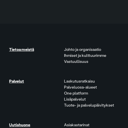
Tietoa meistä
Johto ja organisaatio
Ihmiset ja kulttuurimme
Vastuullisuus
Palvelut
Laskutusratkaisu
Palveluosa-alueet
One platform
Lisäpalvelut
Tuote- ja palvelupäivitykset
Uutishuone
Asiakastarinat