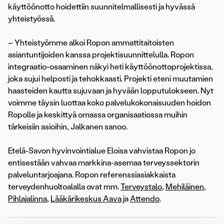
käyttöönotto hoidettiin suunnitelmallisesti ja hyvässä
yhteistyössä.
– Yhteistyömme alkoi Ropon ammattitaitoisten
asiantuntijoiden kanssa projektisuunnittelulla. Ropon
integraatio-osaaminen näkyi heti käyttöönottoprojektissa,
joka sujui helposti ja tehokkaasti. Projekti eteni muutamien
haasteiden kautta sujuvaan ja hyvään lopputulokseen. Nyt
voimme täysin luottaa koko palvelukokonaisuuden hoidon
Ropolle ja keskittyä omassa organisaatiossa muihin
tärkeisiin asioihin, Jalkanen sanoo.
Etelä-Savon hyvinvointialue Eloisa vahvistaa Ropon jo
entisestään vahvaa markkina-asemaa terveyssektorin
palveluntarjoajana. Ropon referenssiasiakkaista
terveydenhuoltoalalla ovat mm.
Terveystalo
,
Mehiläinen
,
Pihlajalinna
,
Lääkärikeskus Aava
ja
Attendo
.