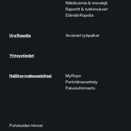
Näkökulmia & trendejä
Raportit & tutkimukset
Elämää Ropolla
Ura Ropolla
Avoimet työpaikat
Yhteystiedot
Hallitse maksuasioitasi
MyRopo
Perintämenettely
Palveluhinnasto
Puheluiden hinnat