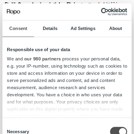
Etelä-Savon hyvinvointialue Eloisa
tuottaa, kehittää ja
järjestää sosiaali- ja terveyspalveluja sekä pelastustoimen
palveluja 12 kunnan alueella 133 tuhannelle Etelä-Savon
maakunnan asukkaalle. Alueen kuntia ovat Enonkoski,
Consent
Details
Ad Settings
About
Hirvensalmi, Juva, Kangasniemi, Mikkeli, Mäntyharju,
Pertunmaa, Pieksämäki, Puumala, Rantasalmi, Savonlinna
ja Sulkava. Hyvinvointialueilla on itsehallinto. Sen ylintä
Responsible use of your data
päätösvaltaa käyttää aluevaltuusto, joka vastaa
We and
our 980 partners
process your personal data,
hyvinvointialueen toiminnasta ja taloudesta.
e.g. your IP-number, using technology such as cookies to
www.etelasavonha.fi
.
store and access information on your device in order to
serve personalized ads and content, ad and content
Ropo Capital
on johtava laskun elinkaari- ja
measurement, audience research and services
rahoituspalveluiden tarjoaja Suomessa. Palvelumme kattaa
development. You have a choice in who uses your data
koko laskun elinkaaren hallinnan laskujen välityksestä
and for what purposes. Your privacy choices are only
reskontraan, saatavien hallintaan ja rahoitukseen.
applicable on this digital property where you have made
Kilpailemme Pohjoismaiden markkinoilla teknologisena
your choices. You can change or withdraw your consent
edelläkävijänä – toimintamallimme pohjautuu omaan
any time from the Cookie Declaration or by clicking on
Consent
teknologiaan, automaatioon ja reaaliaikaiseen raportointiin.
the Privacy trigger icon.
Necessary
Selection
Vuosittain palvelumme kautta lähetetään yli 170 miljoonaa