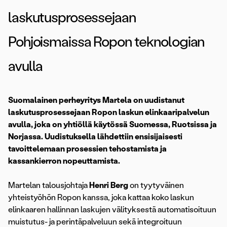
laskutusprosessejaan
Pohjoismaissa Ropon teknologian
avulla
Suomalainen perheyritys Martela on uudistanut
laskutusprosessejaan Ropon laskun elinkaaripalvelun
avulla, joka on yhtiöllä käytössä Suomessa, Ruotsissa ja
Norjassa. Uudistuksella lähdettiin ensisijaisesti
tavoittelemaan prosessien tehostamista ja
kassankierron nopeuttamista.
Martelan talousjohtaja
Henri Berg
on tyytyväinen
yhteistyöhön Ropon kanssa, joka kattaa koko laskun
elinkaaren hallinnan laskujen välityksestä automatisoituun
muistutus- ja perintäpalveluun sekä integroituun