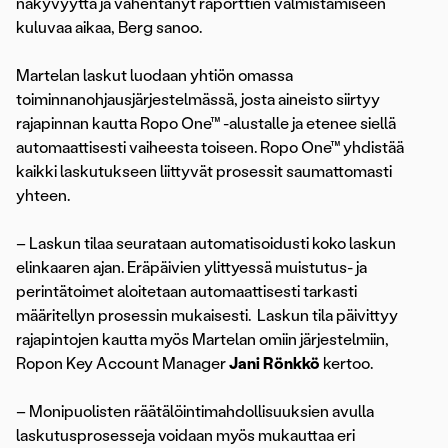
näkyvyyttä ja vähentänyt raporttien valmistamiseen
kuluvaa aikaa, Berg sanoo.
Martelan laskut luodaan yhtiön omassa
toiminnanohjausjärjestelmässä, josta aineisto siirtyy
rajapinnan kautta Ropo One™ -alustalle ja etenee siellä
automaattisesti vaiheesta toiseen. Ropo One™ yhdistää
kaikki laskutukseen liittyvät prosessit saumattomasti
yhteen.
– Laskun tilaa seurataan automatisoidusti koko laskun
elinkaaren ajan. Eräpäivien ylittyessä muistutus- ja
perintätoimet aloitetaan automaattisesti tarkasti
määritellyn prosessin mukaisesti. Laskun tila päivittyy
rajapintojen kautta myös Martelan omiin järjestelmiin,
Ropon Key Account Manager
Jani Rönkkö
kertoo.
– Monipuolisten räätälöintimahdollisuuksien avulla
laskutusprosesseja voidaan myös mukauttaa eri