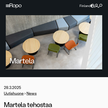
Jatka sisältöön
Finland
Martela
28.3.2025
Uutishuone
›
News
Martela tehostaa