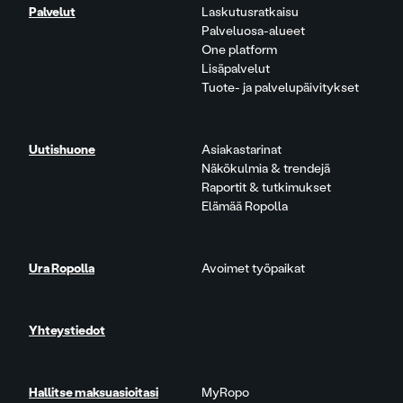
Palvelut
Laskutusratkaisu
Palveluosa-alueet
One platform
Lisäpalvelut
Tuote- ja palvelupäivitykset
Uutishuone
Asiakastarinat
Näkökulmia & trendejä
Raportit & tutkimukset
Elämää Ropolla
Ura Ropolla
Avoimet työpaikat
Yhteystiedot
Hallitse maksuasioitasi
MyRopo