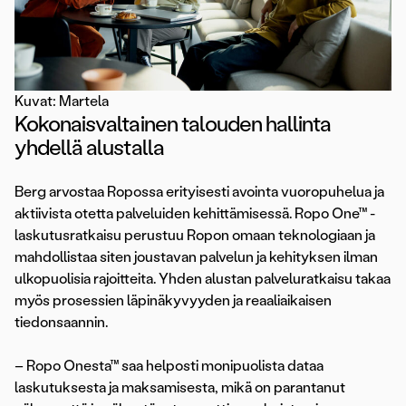
Kuvat: Martela
Kokonaisvaltainen talouden hallinta
yhdellä alustalla
Berg arvostaa Ropossa erityisesti avointa vuoropuhelua ja
aktiivista otetta palveluiden kehittämisessä. Ropo One™ -
laskutusratkaisu perustuu Ropon omaan teknologiaan ja
mahdollistaa siten joustavan palvelun ja kehityksen ilman
ulkopuolisia rajoitteita. Yhden alustan palveluratkaisu takaa
myös prosessien läpinäkyvyyden ja reaaliaikaisen
tiedonsaannin.
– Ropo Onesta™ saa helposti monipuolista dataa
laskutuksesta ja maksamisesta, mikä on parantanut