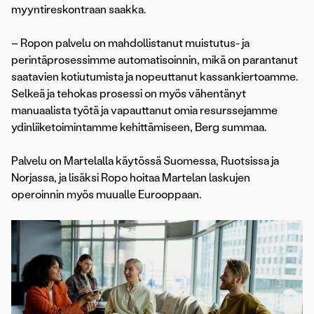
myyntireskontraan saakka.
– Ropon palvelu on mahdollistanut muistutus- ja
perintäprosessimme automatisoinnin, mikä on parantanut
saatavien kotiutumista ja nopeuttanut kassankiertoamme.
Selkeä ja tehokas prosessi on myös vähentänyt
manuaalista työtä ja vapauttanut omia resurssejamme
ydinliiketoimintamme kehittämiseen, Berg summaa.
Palvelu on Martelalla käytössä Suomessa, Ruotsissa ja
Norjassa, ja lisäksi Ropo hoitaa Martelan laskujen
operoinnin myös muualle Eurooppaan.