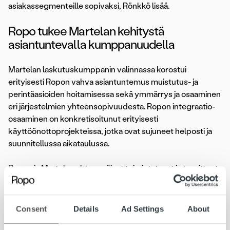
asiakassegmenteille sopivaksi, Rönkkö lisää.
Ropo tukee Martelan kehitystä
asiantuntevalla kumppanuudella
Martelan laskutuskumppanin valinnassa korostui
erityisesti Ropon vahva asiantuntemus muistutus- ja
perintäasioiden hoitamisessa sekä ymmärrys ja osaaminen
eri järjestelmien yhteensopivuudesta. Ropon integraatio-
osaaminen on konkretisoitunut erityisesti
käyttöönottoprojekteissa, jotka ovat sujuneet helposti ja
suunnitellussa aikataulussa.
Ropon ja Martelan yhteneväiset toimintatavat ja tavoitteet
ovat tehneet kumppanuudesta luontevaa. Yhden
palveluntarjoajan malli, pitkäjänteinen kehitystyö ja oman
alansa edelläkävijyys ovat Ropon palvelun kulmakivet,
Consent
Details
Ad Settings
About
joihin Martela uskoo myös omassa toiminnassaan.