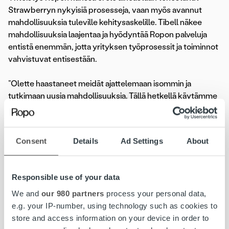
Strawberryn nykyisiä prosesseja, vaan myös avannut
mahdollisuuksia tuleville kehitysaskelille. Tibell näkee
mahdollisuuksia laajentaa ja hyödyntää Ropon palveluja
entistä enemmän, jotta yrityksen työprosessit ja toiminnot
vahvistuvat entisestään.
”Olette haastaneet meidät ajattelemaan isommin ja
tutkimaan uusia mahdollisuuksia. Tällä hetkellä käytämme
palveluitanne laskujen välitykseen ja saatavien hallintaan,
mutta tulevaisuudessa haluamme tutkia yhdessä myös
muita palveluitanne”, Tibell toteaa.
Consent
Details
Ad Settings
About
Strawberry
koostuu laajasta hotellivalikoimasta, kokous- ja
Responsible use of your data
konferenssitiloista, ravintoloista ja kylpylöistä sekä
tietenkin ainutlaatuisista jäseneduista. Yhteensä yli 240
We and
our 980 partners
process your personal data,
hotellimme joukosta löydät tutut ketjumme Comfort
e.g. your IP-number, using technology such as cookies to
Hotel®, Quality Hotel™, Clarion Hotel® ja Clarion
store and access information on your device in order to
Collection® Hotel sekä yli 40 itsenäistä hotellia.