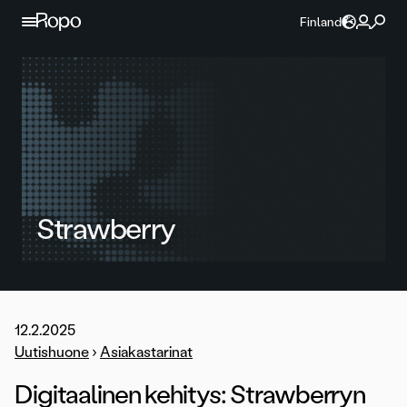
Jatka sisältöön
Finland
Strawberry
12.2.2025
Uutishuone
›
Asiakastarinat
Digitaalinen kehitys: Strawberryn