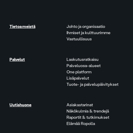
Tietoa meistä
Johto ja organisaatio
Ihmiset ja kulttuurimme
Vastuullisuus
Palvelut
Laskutusratkaisu
Palveluosa-alueet
One platform
Lisäpalvelut
Tuote- ja palvelupäivitykset
Uutishuone
Asiakastarinat
Näkökulmia & trendejä
Raportit & tutkimukset
Elämää Ropolla