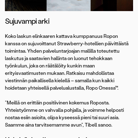
Sujuvampi arki
Koko laskun elinkaaren kattava kumppanuus Ropon
kanssa on sujuvoittanut Strawberry-hotellien päivittäistä
toimintaa. Yhden palveluntarjoajan mallilla toteutettu
laskutus ja saatavien hallinta on luonut tehokkaan
työnkulun, joka on räätälöity kunkin maan
erityisvaatimusten mukaan. Ratkaisu mahdollistaa
viestinnän paikallisella kielellä – samalla kun kaikki
hoidetaan yhteisellä palvelualustalla, Ropo Onessa™.
”Meillä on erittäin positiivinen kokemus Roposta.
Yhteistyömme on vahvalla pohjalla, ja voimme helposti
nostaa esiin asioita, olipa kyseessä pieni tai suuri asia.
Saamme aina tarvitsemamme avun”, Tibell sanoo.