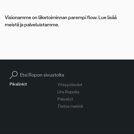
Visionamme on liiketoiminnan parempi flow. Lue lisää
meistä ja palveluistamme.
Palvelut
Asiakastarinat
Search for:
Pikalinkit
Yhteystiedot
Ura Ropolla
Palvelut
Tietoa meistä