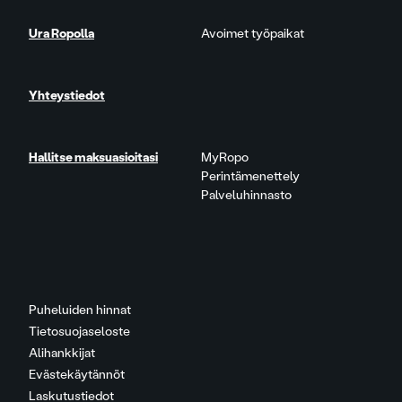
Ura Ropolla
Avoimet työpaikat
Yhteystiedot
Hallitse maksuasioitasi
MyRopo
Perintämenettely
Palveluhinnasto
Puheluiden hinnat
Tietosuojaseloste
Alihankkijat
Evästekäytännöt
Laskutustiedot