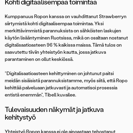
Kohti digitaalisempaa toimintaa
Kumppanuus Ropon kanssa on vauhdittanut Strawberryn
siirtymistä kohti digitaalisempaa toimintaa. Yksi
merkittävimmistä parannuksista on sähköisten laskujen
käytön lisääntyminen Ruotsissa, mikä on osaltaan nostanut
digitalisaatioasteen 96 % kaikissa maissa. Tämä tulos on
saavutettu tiiviin yhteistyön kautta, jossa jatkuva
parantaminen on ollut keskiössä.
“Digitalisaatioasteen kehittyminen on johtunut paitsi
meidän sisäisistä parannuksistamme, myös siitä, että Ropo
kehittää palveluaan jatkuvasti ja automatisoi prosessia
entistä enemmän”, Tibell kuvailee.
Tulevaisuuden näkymät ja jatkuva
kehitystyö
Yhteistyö Ropon kanssa ei ole ainoastaan tehostanut