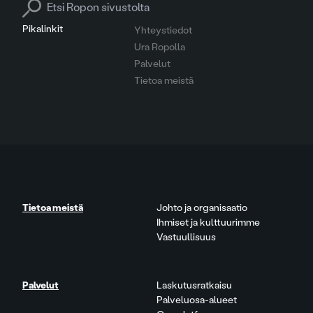
Search for:
Pikalinkit
Yhteystiedot
Ura Ropolla
Palvelut
Tietoa meistä
Tietoa meistä
Johto ja organisaatio
Ihmiset ja kulttuurimme
Vastuullisuus
Palvelut
Laskutusratkaisu
Palveluosa-alueet