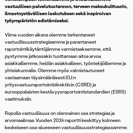
vastuullisen palvelutuotannon, terveen maksukulttuurin,
ilmastoystävällisen laskutuksen sekä inspiroivan
työympäristön edistämiseksi.
Viime vuoden aikana olemme tarkentaneet
vastuullisuusstrategiaamme ja parantaneet
raportointikäytäntöjämme varmistaaksemme, että
pystymme jatkossakin tuottamaan aitoa arvoa
asiakkaillemme, heidän asiakkailleen, työntekijöillemme ja
yhteiskunnalle. Olemme myös valmistautuneet
vastaamaan täysimääräisesti EU:n
yritysvastuuraportointidirektiivin (CSRD) ja
eurooppalaisten kestävyysraportointistandardien (ESRS)
vaatimuksiin.
Ropolla vastuullisuus on olennainen osa strategiaa ja
arvomaailmaa. Vuoden 2024 raportti keskittyy kolmeen
keskeiseen osa-alueeseen vastuullisuusstrategiassamme: