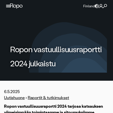
Jatka sisältöön
Finland
Ropon vastuullisuusraportti
2024 julkaistu
6.5.2025
Uutishuone
›
Raportit & tutkimukset
Ropon vastuullisuusraportti 2024 tarjoaa katsauksen
viimeisimpään toimintaamme ja sitoumuksiimme