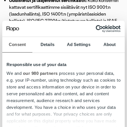
Uudistetut ja laajennetut sertifikaatit:
Koko konsernin
kattavat sertifikaattimme sisältävät nyt ISO 9001:n
(laadunhallinta), ISO 14001:n (ympäristöasioiden
hallinta), ISO/IEC 27001:n (tietoturvan hallinta) ja ISAE
3402 Type II:n (varmennus).
MyRopoa on kehitetty laskujen ja maksujen käsittelyn
parantamiseksi:
käyttökokemusta, saavutettavuutta ja
Consent
Details
Ad Settings
About
tietoturvaa on parannettu uuden tunnistautumisen
kautta toimivan viestikeskuksen avulla.
Responsible use of your data
Ylitimme käyttöaikalupauksemme:
Ei
suunnittelemattomia palvelukatkoja, jotka olisivat
We and
our 980 partners
process your personal data,
vaikuttaneet Ropo Onen™ tai MyRopon saatavuuteen.
e.g. your IP-number, using technology such as cookies to
store and access information on your device in order to
Lisätty läpinäkyvyyttä palkkatasa-arvossa:
serve personalized ads and content, ad and content
Sukupuolten välisiä palkkaeroja koskeva raportointi
measurement, audience research and services
otettiin käyttöön ensimmäistä kertaa.
development. You have a choice in who uses your data
Sukupuoli-identiteettien moninaisuus huomioitu:
Tuki
and for what purposes. Your privacy choices are only
monimuotoisille sukupuoli-identiteeteille on otettu
applicable on this digital property where you have made
käyttöön henkilöstöjärjestelmissä ja rekistereissämme.