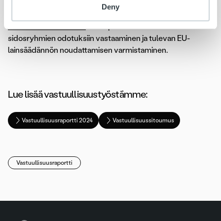
Valmistauduimme myös
CSRD:n mukaisiin laajentuneisiin
Deny
raportointivaatimuksiin, jotka tulevat koskemaan Ropoa
vuodesta 2027 alkaen
. Painopisteenämme on edelleen
sidosryhmien odotuksiin vastaaminen ja tulevan EU-
lainsäädännön noudattamisen varmistaminen.
Lue lisää vastuullisuustyöstämme:
Vastuullisuusraportti 2024
Vastuullisuussitoumus
Vastuullisuusraportti