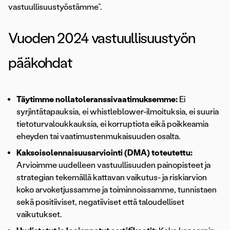
vastuullisuustyöstämme”.
Vuoden 2024 vastuullisuustyön
pääkohdat
Täytimme nollatoleranssivaatimuksemme:
Ei
syrjintätapauksia, ei whistleblower-ilmoituksia, ei suuria
tietoturvaloukkauksia, ei korruptiota eikä poikkeamia
eheyden tai vaatimustenmukaisuuden osalta.
Kaksoisolennaisuusarviointi (DMA) toteutettu:
Arvioimme uudelleen vastuullisuuden painopisteet ja
strategian tekemällä kattavan vaikutus- ja riskiarvion
koko arvoketjussamme ja toiminnoissamme, tunnistaen
sekä positiiviset, negatiiviset että taloudelliset
vaikutukset.