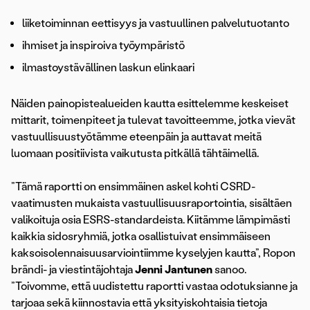
liiketoiminnan eettisyys ja vastuullinen palvelutuotanto
ihmiset ja inspiroiva työympäristö
ilmastoystävällinen laskun elinkaari
Näiden painopistealueiden kautta esittelemme keskeiset
mittarit, toimenpiteet ja tulevat tavoitteemme, jotka vievät
vastuullisuustyötämme eteenpäin ja auttavat meitä
luomaan positiivista vaikutusta pitkällä tähtäimellä.
”Tämä raportti on ensimmäinen askel kohti CSRD-
vaatimusten mukaista vastuullisuusraportointia, sisältäen
valikoituja osia ESRS-standardeista. Kiitämme lämpimästi
kaikkia sidosryhmiä, jotka osallistuivat ensimmäiseen
kaksoisolennaisuusarviointiimme kyselyjen kautta”, Ropon
brändi- ja viestintäjohtaja
Jenni Jantunen
sanoo.
”Toivomme, että uudistettu raportti vastaa odotuksianne ja
tarjoaa sekä kiinnostavia että yksityiskohtaisia tietoja