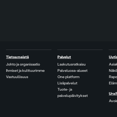
Tietoa meistä
Palvelut
Uuti
Johto ja organisaatio
Laskutusratkaisu
Asia
Ihmiset ja kulttuurimme
Palveluosa-alueet
Näkö
Vastuullisuus
One platform
Rapo
Lisäpalvelut
Eläm
Tuote- ja
Ura 
palvelupäivitykset
Avoi