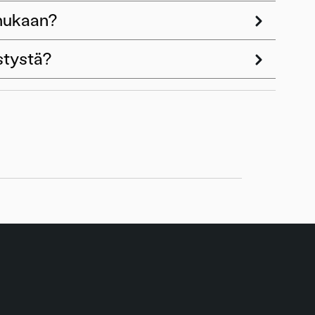
 mukaan?
stystä?