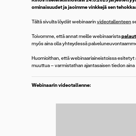
ominaisuudet ja jaoimme vinkkejä sen tehokk
Tältä sivulta löydät webinaarin
videotallenteen
se
Toivomme, että annat meille webinaarista
palaut
myös aina olla yhteydessä palveluneuvontaamm
Huomioithan, että webinaariaineistoissa esitetyt
muuttua – varmistathan ajantasaisen tiedon ain
Webinaarin videotallenne: