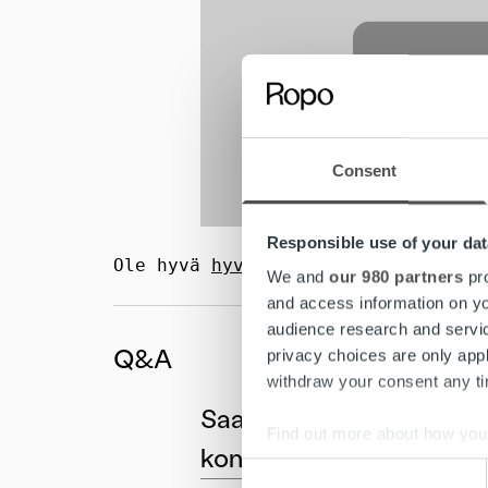
Consent
Responsible use of your dat
Ole hyvä 
hyväksy markkinointieväst
We and
our 980 partners
pro
and access information on yo
audience research and servi
Q&A
privacy choices are only app
withdraw your consent any tim
Saako raportointityökalus
Find out more about how your
konkurssitapaukset?
Consent
We use cookies to personalis