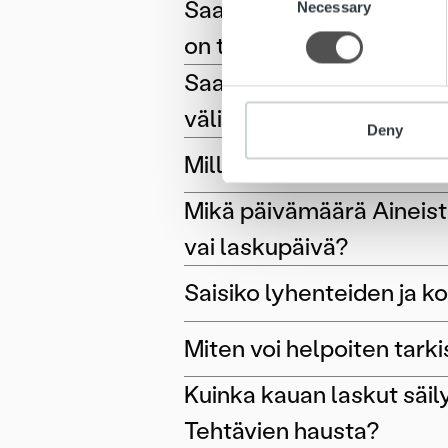
Saako raportointityökal
Necessary
Selection
information about your use of
on tehty esimerkiksi m
other information that you’ve
Saako myyntilaskujen ja 
välittäjätiedon? Entä su
Deny
Millä kielellä raportit n
Mikä päivämäärä Aineisto
vai laskupäivä?
Saisiko lyhenteiden ja k
Miten voi helpoiten tark
Kuinka kauan laskut säi
Tehtävien hausta?