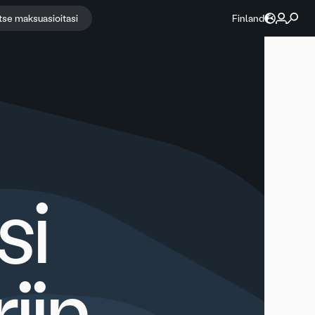
itse maksuasioitasi
Finland
si
iin