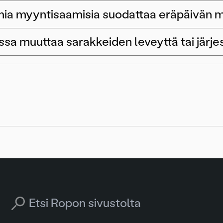
imia myyntisaamisia suodattaa eräpäivän
ssa muuttaa sarakkeiden leveyttä tai järje
Search for: