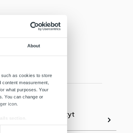
About
 such as cookies to store
nd content measurement,
for what purposes. Your
es. You can change or
ger icon.
uottotappioihin merkityt
ails section
.
se our traffic. We also share