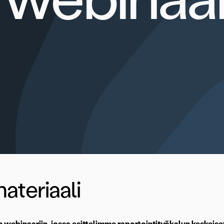
ateriaali
n webinaariin, jossa esittelimme raportointityökalun keskeise