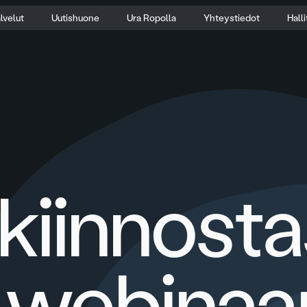
lvelut
Uutishuone
Ura Ropolla
Yhteystiedot
Hall
kiinnosta
webinaar