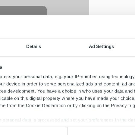
⋯
Details
Ad Settings
a
eet
 nähdäksesi tämän YouTube sisällön.
cess your personal data, e.g. your IP-number, using technology
ur device in order to serve personalized ads and content, ad a
ces development. You have a choice in who uses your data and 
licable on this digital property where you have made your choic
e from the Cookie Declaration or by clicking on the Privacy trig
ta sellaisen raportin, jossa näkyisi vain l
 personal data is processed and set your preferences in the
det
e content and ads, to provide social media features and to analy