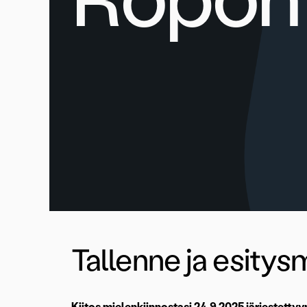
Tallenne ja esitysm
Kiitos mielenkiinnostasi 24.9.2025 järjestettyy