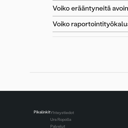
Voiko erääntyneitä avo
Voiko raportointityökalu
Pikalinkit
Yhteystiedot
Ura Ropolla
Palvelut