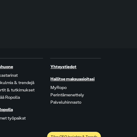
shuone
Yhteystiedot
kastarinat
Hallitse maksuasioitasi
kulmia & trendejä
MyRopo
rtit & tutkimukset
Perintämenettely
ää Ropolla
Palveluhinnasto
Ropolla
met työpaikat