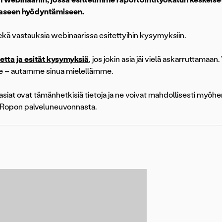
aaseen hyödyntämiseen.
kä vastauksia webinaarissa esitettyihin kysymyksiin.
etta ja esität kysymyksiä
, jos jokin asia jäi vielä askarruttamaan. 
e – autamme sinua mielellämme.
 asiat ovat tämänhetkisiä tietoja ja ne voivat mahdollisesti myö
a Ropon palveluneuvonnasta.