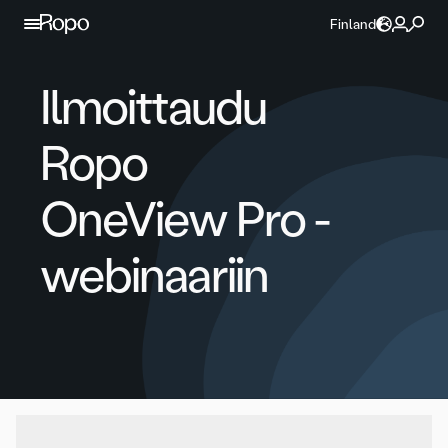
Jatka sisältöön
Finland
Ilmoittaudu
Ropo
OneView Pro -
webinaariin