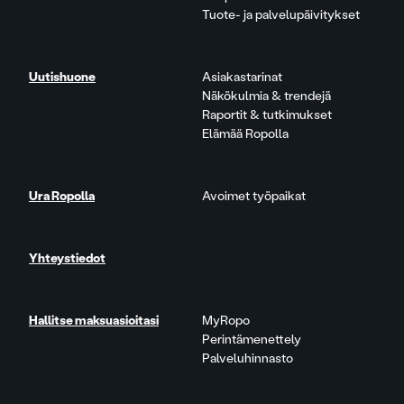
Tuote- ja palvelupäivitykset
Uutishuone
Asiakastarinat
Näkökulmia & trendejä
Raportit & tutkimukset
Elämää Ropolla
Ura Ropolla
Avoimet työpaikat
Yhteystiedot
Hallitse maksuasioitasi
MyRopo
Perintämenettely
Palveluhinnasto