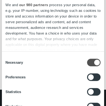
We and
our 980 partners
process your personal data,
e.g. your IP-number, using technology such as cookies to
store and access information on your device in order to
serve personalized ads and content, ad and content
measurement, audience research and services
development. You have a choice in who uses your data
and for what purposes. Your privacy choices are only
applicable on this digital property where you have made
your choices. You can change or withdraw your consent
any time from the Cookie Declaration or by clicking on
Consent
the Privacy trigger icon.
Necessary
Selection
Ilmoittautuminen on päättynyt. Webinaarin
tallenne on nähtävissä jälkikäteen Ropo Onessa.
Find out more about how your personal data is processed
Preferences
and set your preferences in the
details section
.
We use cookies to personalise content and ads, to
Statistics
provide social media features and to analyse our traffic.
Search for:
We also share information about your use of our site with