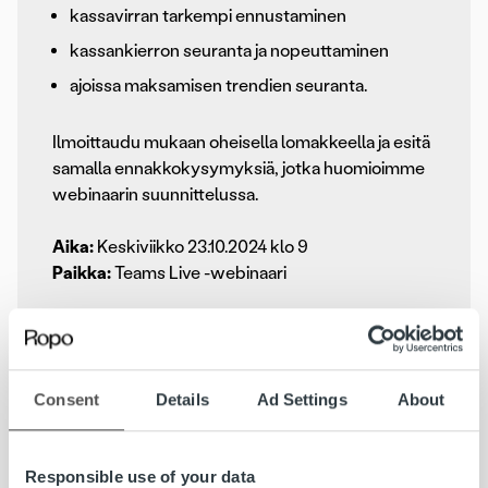
kassavirran tarkempi ennustaminen
kassankierron seuranta ja nopeuttaminen
ajoissa maksamisen trendien seuranta.
Ilmoittaudu mukaan oheisella lomakkeella ja esitä
samalla ennakkokysymyksiä, jotka huomioimme
webinaarin suunnittelussa.
Aika:
Keskiviikko 23.10.2024 klo 9
Paikka:
Teams Live -webinaari
Koulutuksen kesto on noin 1 h, ja siitä toimitetaan
kaikille ilmoittautuneille tallenne jälkikäteen.
Webinaari on tarkoitettu kaikille palvelun käytöstä
Consent
Details
Ad Settings
About
kiinnostuneille yrityksille.
Responsible use of your data