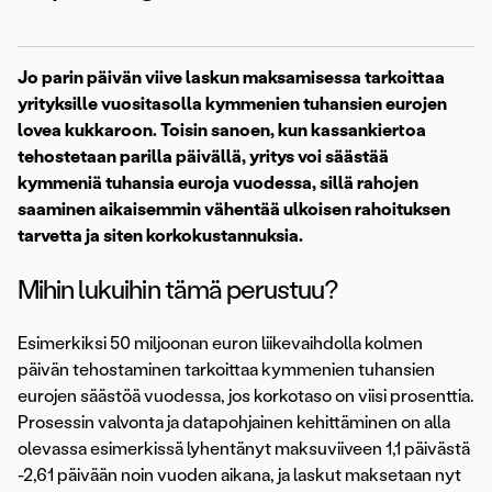
Jo parin päivän viive laskun maksamisessa tarkoittaa
yrityksille vuositasolla kymmenien tuhansien eurojen
lovea kukkaroon. Toisin sanoen, kun kassankiertoa
tehostetaan parilla päivällä, yritys voi säästää
kymmeniä tuhansia euroja vuodessa, sillä rahojen
saaminen aikaisemmin vähentää ulkoisen rahoituksen
tarvetta ja siten korkokustannuksia.
Mihin lukuihin tämä perustuu?
Esimerkiksi 50 miljoonan euron liikevaihdolla kolmen
päivän tehostaminen tarkoittaa kymmenien tuhansien
eurojen säästöä vuodessa, jos korkotaso on viisi prosenttia.
Prosessin valvonta ja datapohjainen kehittäminen on alla
olevassa esimerkissä lyhentänyt maksuviiveen 1,1 päivästä
-2,61 päivään noin vuoden aikana, ja laskut maksetaan nyt