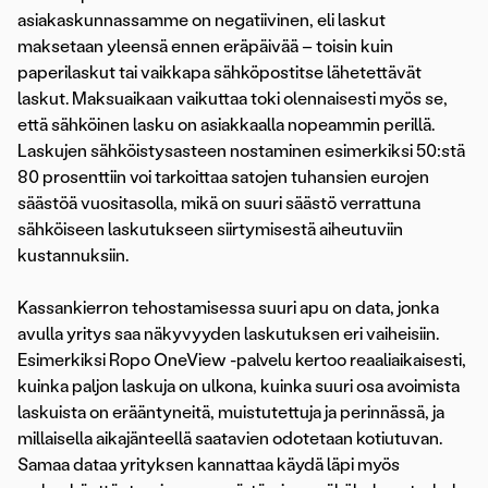
asiakaskunnassamme on negatiivinen, eli laskut
maksetaan yleensä ennen eräpäivää – toisin kuin
paperilaskut tai vaikkapa sähköpostitse lähetettävät
laskut. Maksuaikaan vaikuttaa toki olennaisesti myös se,
että sähköinen lasku on asiakkaalla nopeammin perillä.
Laskujen sähköistysasteen nostaminen esimerkiksi 50:stä
80 prosenttiin voi tarkoittaa satojen tuhansien eurojen
säästöä vuositasolla, mikä on suuri säästö verrattuna
sähköiseen laskutukseen siirtymisestä aiheutuviin
kustannuksiin.
Kassankierron tehostamisessa suuri apu on data, jonka
avulla yritys saa näkyvyyden laskutuksen eri vaiheisiin.
Esimerkiksi Ropo OneView -palvelu kertoo reaaliaikaisesti,
kuinka paljon laskuja on ulkona, kuinka suuri osa avoimista
laskuista on erääntyneitä, muistutettuja ja perinnässä, ja
millaisella aikajänteellä saatavien odotetaan kotiutuvan.
Samaa dataa yrityksen kannattaa käydä läpi myös