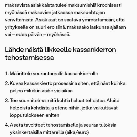
maksavista asiakkaista tulee maksumiehiä kroonisesti
myöhässä maksavien jatkaessa maksuehtojen
venyttämistä. Asiakkaat on saatava ymmärtämään, että
yritykselle on suuri ero siinä, maksaako laskunsa ajallaan
vai – edes päivän – myöhässä.
Lähde näistä liikkeelle kassankierron
tehostamisessa
Määrittele seurantamallit kassankierrolle
Kuvaa kassankierto prosessina siten, että näet kuinka
paljon mikäkin vaihe vie aikaa
Tee suunnitelma mitä kohtia haluat tehostaa. Aloita
helpoista kohdista ja etene niihin, jotka vaikuttavat
lopputulokseen eniten
Aseta tavoitteet tehostamiselle ja seuraa tuloksia
yksinkertaisilla mittareilla (aika/euro)