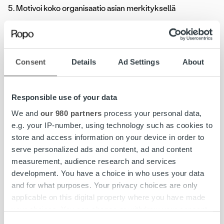
Motivoi koko organisaatio asian merkityksellä
Mikko Uotinen
Myyntijohtaja, Ropo
Consent
Details
Ad Settings
About
Visionamme on liiketoiminnan parempi flow. Lue
lisää meistä ja palveluistamme.
Responsible use of your data
Palvelut
Tietoa meistä
We and
our 980 partners
process your personal data,
e.g. your IP-number, using technology such as cookies to
store and access information on your device in order to
Ajankohtaista
serve personalized ads and content, ad and content
measurement, audience research and services
development. You have a choice in who uses your data
and for what purposes. Your privacy choices are only
applicable on this digital property where you have made
your choices. You can change or withdraw your consent
any time from the Cookie Declaration or by clicking on