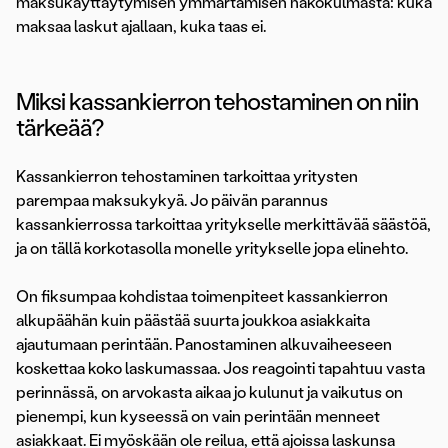
maksukäyttäytymisen ymmärtämisen näkökulmasta: kuka
maksaa laskut ajallaan, kuka taas ei.
Miksi kassankierron tehostaminen on niin
tärkeää?
Kassankierron tehostaminen tarkoittaa yritysten
parempaa maksukykyä. Jo päivän parannus
kassankierrossa tarkoittaa yritykselle merkittävää säästöä,
ja on tällä korkotasolla monelle yritykselle jopa elinehto.
On fiksumpaa kohdistaa toimenpiteet kassankierron
alkupäähän kuin päästää suurta joukkoa asiakkaita
ajautumaan perintään. Panostaminen alkuvaiheeseen
koskettaa koko laskumassaa. Jos reagointi tapahtuu vasta
perinnässä, on arvokasta aikaa jo kulunut ja vaikutus on
pienempi, kun kyseessä on vain perintään menneet
asiakkaat. Ei myöskään ole reilua, että ajoissa laskunsa