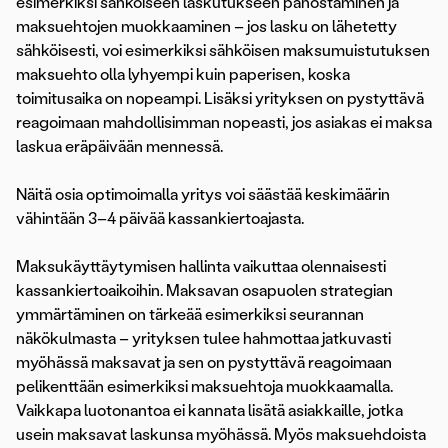
esimerkiksi sähköiseen laskutukseen panostaminen ja
maksuehtojen muokkaaminen – jos lasku on lähetetty
sähköisesti, voi esimerkiksi sähköisen maksumuistutuksen
maksuehto olla lyhyempi kuin paperisen, koska
toimitusaika on nopeampi. Lisäksi yrityksen on pystyttävä
reagoimaan mahdollisimman nopeasti, jos asiakas ei maksa
laskua eräpäivään mennessä.
Näitä osia optimoimalla yritys voi säästää keskimäärin
vähintään 3–4 päivää kassankiertoajasta.
Maksukäyttäytymisen hallinta vaikuttaa olennaisesti
kassankiertoaikoihin. Maksavan osapuolen strategian
ymmärtäminen on tärkeää esimerkiksi seurannan
näkökulmasta – yrityksen tulee hahmottaa jatkuvasti
myöhässä maksavat ja sen on pystyttävä reagoimaan
pelikenttään esimerkiksi maksuehtoja muokkaamalla.
Vaikkapa luotonantoa ei kannata lisätä asiakkaille, jotka
usein maksavat laskunsa myöhässä. Myös maksuehdoista