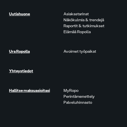
Uutishuone
Asiakastarinat
Näkökulmia & trendejä
Raportit & tutkimukset
Elämää Ropolla
Ura Ropolla
Avoimet työpaikat
Yhteystiedot
Hallitse maksuasioitasi
MyRopo
Perintämenettely
Palveluhinnasto