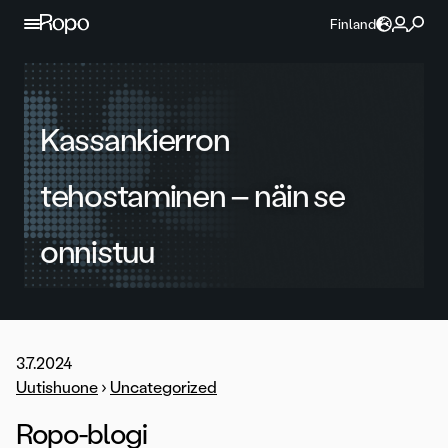
Jatka sisältöön
Finland
Kassankierron
tehostaminen – näin se
onnistuu
3.7.2024
Uutishuone
›
Uncategorized
Ropo-blogi