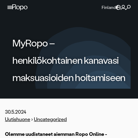
Jatka sisältöön
Finland
MyRopo –
henkilökohtainen kanavasi
maksuasioiden hoitamiseen
30.5.2024
Uutishuone
›
Uncategorized
Olemme uudistaneet aiemman Ropo Online -