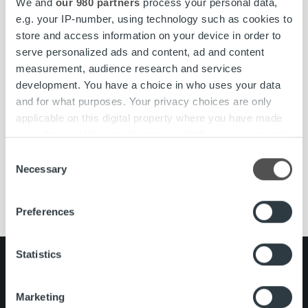
We and
our 980 partners
process your personal data,
oikeasta yläkulmasta.
e.g. your IP-number, using technology such as cookies to
Klikkaamalla laskun auki, näet mitä toimenpiteitä voit
store and access information on your device in order to
laskulle itse tehdä. Usein valittavana on siirrä eräpäivää,
serve personalized ads and content, ad and content
tee maksusuunnitelma ja valtuutus. Voit aina myös
measurement, audience research and services
maksaa laskun MyRopon kautta, jolloin tieto maksusta
development. You have a choice in who uses your data
siirtyy Ropolle reaaliajassa.
and for what purposes. Your privacy choices are only
applicable on this digital property where you have made
Laskuarkistosta voit hakea maksettuja laskujasi
your choices. You can change or withdraw your consent
viimeisen 24 kuukauden ajalta.
any time from the Cookie Declaration or by clicking on
Consent
the Privacy trigger icon.
Necessary
Selection
Kirjaudu henkilöasiakkaana »
Kirjaudu yritysasiakkaana »
Find out more about how your personal data is processed
Preferences
and set your preferences in the
details section
.
We use cookies to personalise content and ads, to
Statistics
Search for:
provide social media features and to analyse our traffic.
We also share information about your use of our site with
Pikalinkit
Yhteystiedot
Marketing
our social media, advertising and analytics partners who