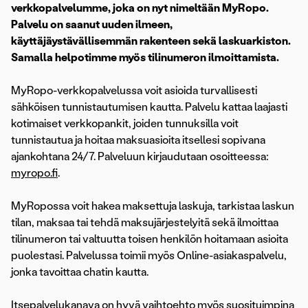
verkkopalvelumme, joka on nyt nimeltään MyRopo.
Palvelu on saanut uuden ilmeen,
käyttäjäystävällisemmän rakenteen sekä laskuarkiston.
Samalla helpotimme myös tilinumeron ilmoittamista.
MyRopo-verkkopalvelussa voit asioida turvallisesti
sähköisen tunnistautumisen kautta. Palvelu kattaa laajasti
kotimaiset verkkopankit, joiden tunnuksilla voit
tunnistautua ja hoitaa maksuasioita itsellesi sopivana
ajankohtana 24/7. Palveluun kirjaudutaan osoitteessa:
myropo.fi
.
MyRopossa voit hakea maksettuja laskuja, tarkistaa laskun
tilan, maksaa tai tehdä maksujärjestelyitä sekä ilmoittaa
tilinumeron tai valtuutta toisen henkilön hoitamaan asioita
puolestasi. Palvelussa toimii myös Online-asiakaspalvelu,
jonka tavoittaa chatin kautta.
Itsepalvelukanava on hyvä vaihtoehto myös suosituimpina