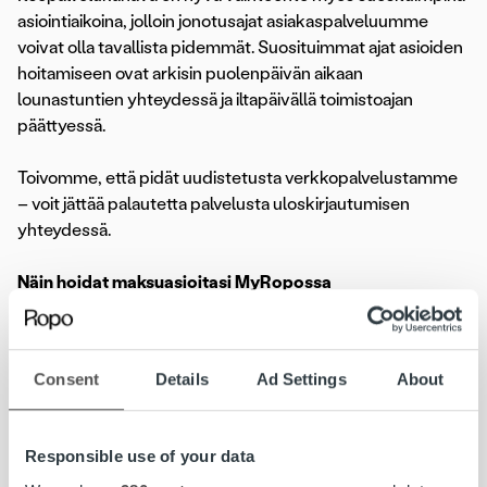
asiointiaikoina, jolloin jonotusajat asiakaspalveluumme
voivat olla tavallista pidemmät. Suosituimmat ajat asioiden
hoitamiseen ovat arkisin puolenpäivän aikaan
lounastuntien yhteydessä ja iltapäivällä toimistoajan
päättyessä.
Toivomme, että pidät uudistetusta verkkopalvelustamme
– voit jättää palautetta palvelusta uloskirjautumisen
yhteydessä.
Näin hoidat maksuasioitasi MyRopossa
Henkilötiedoillasi löytyvät avoimet laskut listautuvat
aloitusnäkymään, josta voit helposti navigoida haluamasi
Consent
Details
Ad Settings
About
laskun tietoihin.
Voit myös hakea laskun tiedot laskun numerolla tai
maksuvalvontakirjeen asianumerolla ja MyRopo-
Responsible use of your data
tunnuksella. Nämä tiedot löydät useimmiten laskun