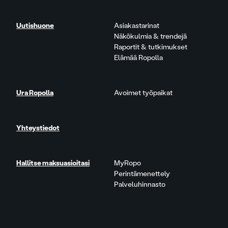
Uutishuone
Asiakastarinat
Näkökulmia & trendejä
Raportit & tutkimukset
Elämää Ropolla
Ura Ropolla
Avoimet työpaikat
Yhteystiedot
Hallitse maksuasioitasi
MyRopo
Perintämenettely
Palveluhinnasto