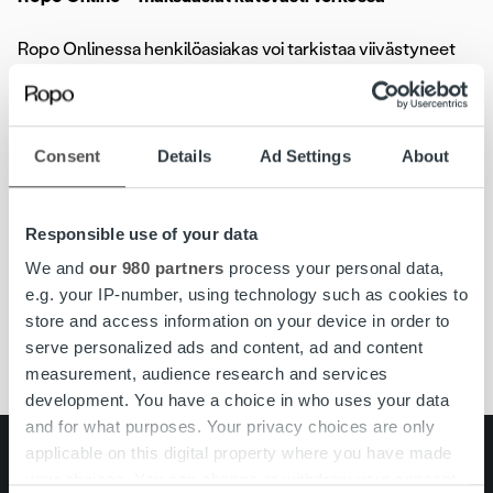
Ropo Onlinessa henkilöasiakas voi tarkistaa viivästyneet
maksut, siirtää eräpäivää, tehdä maksusuunnitelman tai
ilmoittaa tilinumeron mahdollisia liikasuoritusten maksun
palautuksia varten.
Consent
Details
Ad Settings
About
Palveluun pääsee kirjautumaan osoitteessa
www.ropo-
online.fi
.
Responsible use of your data
Asioiden hoitoa varten tarvitset Ropo Online -tunnuksen
We and
our 980 partners
process your personal data,
sekä asianumeron, jotka löytyvät maksuvalvontakirjeestä.
e.g. your IP-number, using technology such as cookies to
Online-palveluun kirjaudutaan omilla henkilökohtaisilla
store and access information on your device in order to
pankkitunnuksilla.
serve personalized ads and content, ad and content
measurement, audience research and services
development. You have a choice in who uses your data
and for what purposes. Your privacy choices are only
applicable on this digital property where you have made
Search for:
your choices. You can change or withdraw your consent