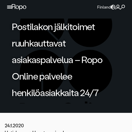
Jatka sisältöön
Finland
Postilakon jälkitoimet
ruuhkauttavat
asiakaspalvelua – Ropo
Online palvelee
henkilöasiakkaita 24/7
24.1.2020