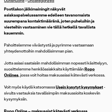
Uutishuone
›
Uncategorized
Postilakon jälkimainingit näkyvät
asiakaspalvelussamme edelleen tavanomaista
suurempana kontaktimääränä, joten puheluihin ja
viesteihin vastaaminen vie tällä hetkellä tavallista
kauemmin.
Pahoittelemme viivästystä ja pyrimme vastaamaan
yhteydenottoihin mahdollisimman pian.
Jotta asiasi saataisiin mahdollisimman nopeasti käsittelyyn,
suosittelemme henkilöasiakkaita käyttämään
Ropo
Onlinea
, jossa voit hoitaa maksuasiasi kätevästi verkossa.
Voit myös käydä katsomassa
Usein kysytyt kysymykset
-
sivulta vastauksia tavallisimpiin maksuasioita koskeviin
kysymyksiin.
Ropo Online – maksuasiat kätevästi verkossa