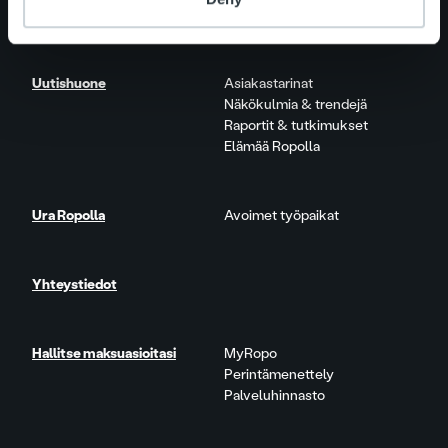
Tuote- ja palvelupäivitykset
Uutishuone
Asiakastarinat
Näkökulmia & trendejä
Raportit & tutkimukset
Elämää Ropolla
Ura Ropolla
Avoimet työpaikat
Yhteystiedot
Hallitse maksuasioitasi
MyRopo
Perintämenettely
Palveluhinnasto