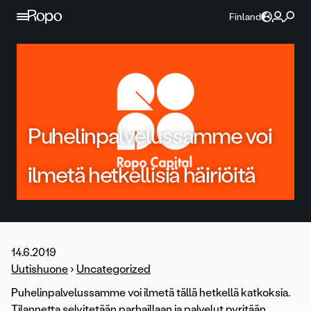
Jatka sisältöön
Finland
Puhelinpalvelussamme voi
ilmetä hetkellisiä häiriöitä
14.6.2019
Uutishuone
›
Uncategorized
Puhelinpalvelussamme voi ilmetä tällä hetkellä katkoksia.
Tilannetta selvitetään parhaillaan ja palvelut pyritään