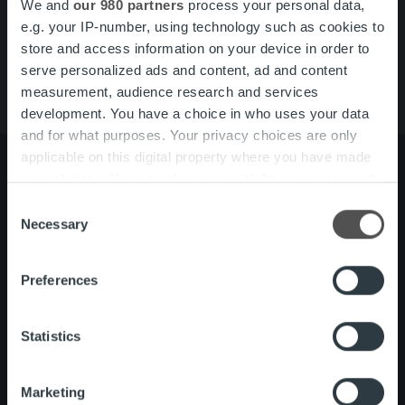
We and
our 980 partners
process your personal data,
Ura Ropolla
e.g. your IP-number, using technology such as cookies to
Palvelut
store and access information on your device in order to
Tietoa meistä
serve personalized ads and content, ad and content
measurement, audience research and services
development. You have a choice in who uses your data
and for what purposes. Your privacy choices are only
applicable on this digital property where you have made
your choices. You can change or withdraw your consent
any time from the Cookie Declaration or by clicking on
Consent
Tietoa meistä
Johto ja organisaatio
the Privacy trigger icon.
Necessary
Selection
Ihmiset ja kulttuurimme
Vastuullisuus
Find out more about how your personal data is processed
Preferences
and set your preferences in the
details section
.
Palvelut
Laskutusratkaisu
We use cookies to personalise content and ads, to
Palveluosa-alueet
Statistics
provide social media features and to analyse our traffic.
One platform
Lisäpalvelut
We also share information about your use of our site with
Tuote- ja palvelupäivitykset
Marketing
our social media, advertising and analytics partners who