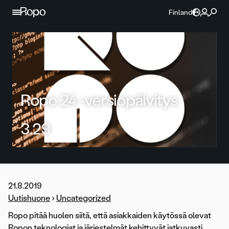
Jatka sisältöön
Finland
Ropo 24 -versiopäivitys
3.29
21.8.2019
Uutishuone
›
Uncategorized
Ropo pitää huolen siitä, että asiakkaiden käytössä olevat
Ropon teknologiat ja järjestelmät kehittyvät jatkuvasti.