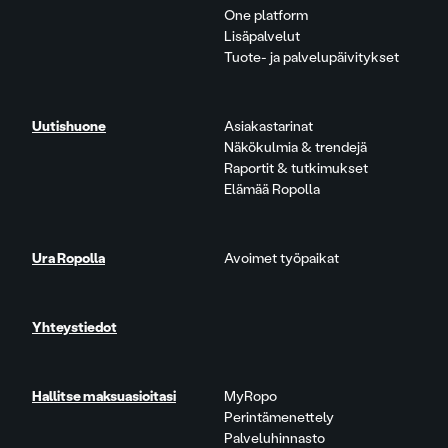
One platform
Lisäpalvelut
Tuote- ja palvelupäivitykset
Uutishuone
Asiakastarinat
Näkökulmia & trendejä
Raportit & tutkimukset
Elämää Ropolla
Ura Ropolla
Avoimet työpaikat
Yhteystiedot
Hallitse maksuasioitasi
MyRopo
Perintämenettely
Palveluhinnasto