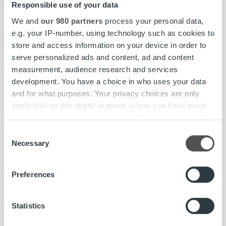
työkalut
Responsible use of your data
We and
our 980 partners
process your personal data,
e.g. your IP-number, using technology such as cookies to
Optimoitu Ropon asiakaspalvelujärjestelmiä
store and access information on your device in order to
Ropon asiakaspalvelujärjestelmien toimintaa on
serve personalized ads and content, ad and content
parannettu vähentämällä turhia sivulatauksia ja
measurement, audience research and services
tehostamalla tietokantahakuja. Päivitys nopeuttaa ja
development. You have a choice in who uses your data
helpottaa Ropon asiakaspalvelun työskentelyä.
and for what purposes. Your privacy choices are only
applicable on this digital property where you have made
Osoitteiden päivitystä helpotettu
your choices. You can change or withdraw your consent
Uudistuksen myötä Ropon asiakaspalvelu voi aiempaa
any time from the Cookie Declaration or by clicking on
tehokkaammin ja nopeammin päivittää
Consent
the Privacy trigger icon.
Necessary
toimeksiannoille tallennetut erityyliset osoitteet.
Selection
Perinnän tukitoimia parannettu
Find out more about how your personal data is processed
Puhelinperinnän ja oikeudellisen perinnän osalta
Preferences
and set your preferences in the
details section
.
järjestelmiä on kehitetty tukemaan paremmin
perintätiimien työtä. Päivityksessä on kiinnitetty
We use cookies to personalise content and ads, to
Statistics
huomiota mm. haastehakemusten käsittelyyn ja
provide social media features and to analyse our traffic.
rutiinitehtävien helpottamiseen, raporttien