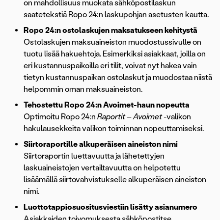
on mahdollisuus muokata sähköpostilaskun
saatetekstiä Ropo 24:n laskupohjan asetusten kautta.
Ropo 24:n ostolaskujen maksatukseen kehitystä
Ostolaskujen maksuaineiston muodostussivulle on
tuotu lisää hakuehtoja. Esimerkiksi asiakkaat, joilla on
eri kustannuspaikoilla eri tilit, voivat nyt hakea vain
tietyn kustannuspaikan ostolaskut ja muodostaa niistä
helpommin oman maksuaineiston.
Tehostettu Ropo 24:n Avoimet-haun nopeutta
Optimoitu Ropo 24:n
Raportit – Avoimet
-valikon
hakulausekkeita valikon toiminnan nopeuttamiseksi.
Siirtoraportille alkuperäisen aineiston nimi
Siirtoraportin luettavuutta ja lähetettyjen
laskuaineistojen vertailtavuutta on helpotettu
lisäämällä siirtovahvistukselle alkuperäisen aineiston
nimi.
Luottotappiosuositusviestiin lisätty asianumero
Asiakkaiden toivomuksesta sähköpostitse