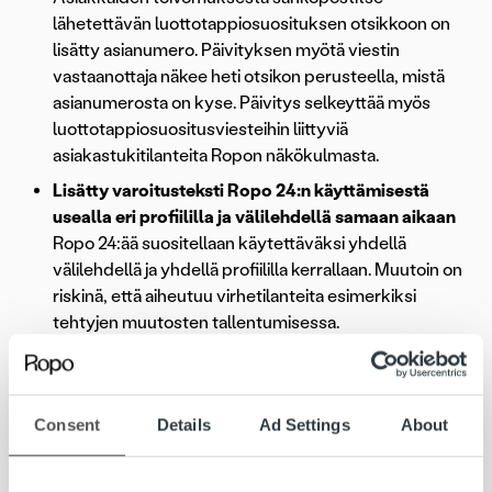
lähetettävän luottotappiosuosituksen otsikkoon on
lisätty asianumero. Päivityksen myötä viestin
vastaanottaja näkee heti otsikon perusteella, mistä
asianumerosta on kyse. Päivitys selkeyttää myös
luottotappiosuositusviesteihin liittyviä
asiakastukitilanteita Ropon näkökulmasta.
Lisätty varoitusteksti Ropo 24:n käyttämisestä
usealla eri profiililla ja välilehdellä samaan aikaan
Ropo 24:ää suositellaan käytettäväksi yhdellä
välilehdellä ja yhdellä profiililla kerrallaan. Muutoin on
riskinä, että aiheutuu virhetilanteita esimerkiksi
tehtyjen muutosten tallentumisessa.
Käyttösuosituksesta muistutetaan nyt
varoitustekstillä.
Consent
Details
Ad Settings
About
Muita päivityksiä: Ropon sisäiset