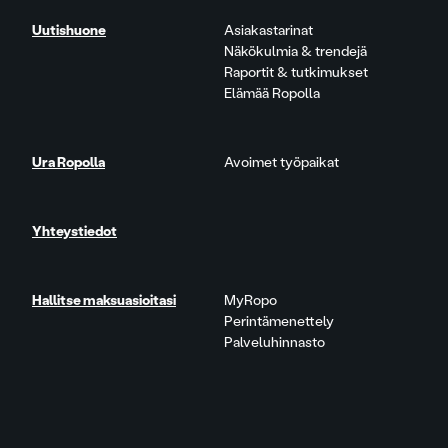
Uutishuone
Asiakastarinat
Näkökulmia & trendejä
Raportit & tutkimukset
Elämää Ropolla
Ura Ropolla
Avoimet työpaikat
Yhteystiedot
Hallitse maksuasioitasi
MyRopo
Perintämenettely
Palveluhinnasto