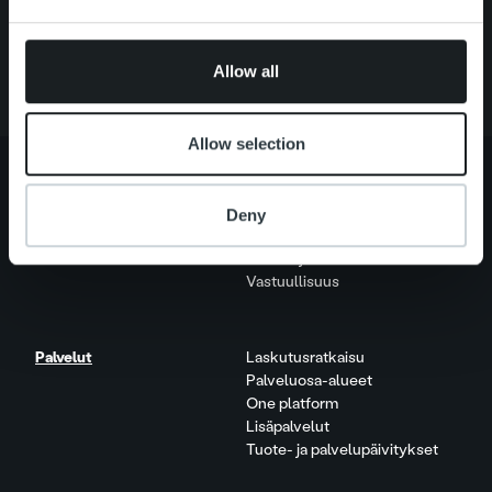
may combine it with other information that you’ve
Palvelut
provided to them or that they’ve collected from your use
Tietoa meistä
of their services.
Allow all
Allow selection
Deny
Tietoa meistä
Johto ja organisaatio
Ihmiset ja kulttuurimme
Vastuullisuus
Palvelut
Laskutusratkaisu
Palveluosa-alueet
One platform
Lisäpalvelut
Tuote- ja palvelupäivitykset