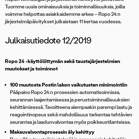
Tuomme uusia ominaisuuksia ja toiminnallisuuksia, joilla
voimme helpottaa asiakkaidemme arkea – Ropo 24:n
järjestelmäpäivitykset julkaistaan 11 kertaa vuodessa.
Julkaisutiedote 12/2019
Ropo 24 -käyttöliittymän sekä taustajärjestelmien
muutokset ja toiminnot
100 muutosta Postin lakon vaikutusten minimointiin
Pääpaino Ropo 24:n prosessien automatisoinnissa,
seurannan laajentamisessa ja perustoiminnallisuuksien
kehittämisessä. Tavoitteena aiempaakin parempi laatu ja
reagointinopeus sekä mahdollisuus tarkentaa tehtävien
seurantaa ja laadunvalvontaa myös poikkeustilanteissa.
Maksuvalvontaprosessin äly kehittyy