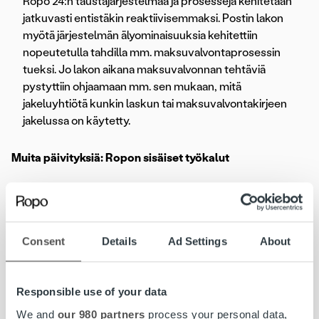
Ropo 24:n taustajärjestelmää ja prosesseja kehitetään
jatkuvasti entistäkin reaktiivisemmaksi. Postin lakon
myötä järjestelmän älyominaisuuksia kehitettiin
nopeutetulla tahdilla mm. maksuvalvontaprosessin
tueksi. Jo lakon aikana maksuvalvonnan tehtäviä
pystyttiin ohjaamaan mm. sen mukaan, mitä
jakeluyhtiötä kunkin laskun tai maksuvalvontakirjeen
jakelussa on käytetty.
Muita päivityksiä: Ropon sisäiset työkalut
Ropon sisäisiä asiakaspalvelutyökaluja kehitetty
Tehdyt parannukset helpottavat mm. lasku- ja
maksuvalvontatehtävien seurantaa sekä
Consent
Details
Ad Settings
About
asiakaspalvelun ja tukitiimien tekemää selvitystyötä.
Tietosuojapäivityksiä
Ropon oman henkilöstön työkaluja on kehitetty mm.
Responsible use of your data
tietoturvallisen tulostamisen osalta.
We and
our 980 partners
process your personal data,