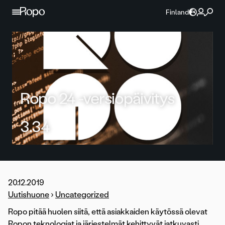
Jatka sisältöön
Finland
Ropo 24 -versiopäivitys
3.34
20.12.2019
Uutishuone
›
Uncategorized
Ropo pitää huolen siitä, että asiakkaiden käytössä olevat
Ropon teknologiat ja järjestelmät kehittyvät jatkuvasti.