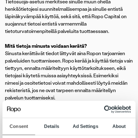
Tietosuoja-asetus merkitsee sinulle muun ohella
henkilötietojesi suunnitelmallisempaa ja sinulle entistä
läpinäkyvämpää käyttöä, sekä sitä, että Ropo Capital on
suojannut tietosi entistä varmemmilla
tietoturvatoimenpiteillä palveluita tuottaessaan.
Mitä tietoja minusta voidaan kerätä?
Sinusta kerättävät tiedot liittyvät aina Ropon tarjoamien
palveluiden tuottamiseen. Ropo kerää ja käyttää tietoja vain
tiettyyn, ennalta määriteltyyn käyttötarkoitukseen, eikä
tietojasi käytetä muissa asiayhteyksissä. Esimerkiksi
nimesi ja osoitetietosi voivat mahdollisesti löytyä meidän
rekisteristä, jos ne ovat tarpeen ennalta määritellyn
palvelun tuottamiseksi.
Jos haluat tietää tarkemmin, niin tutustu
verkkosivuiltamme löytyvään
rekisteriselosteeseen
.
Consent
Details
Ad Settings
About
Yrityksemme käyttää Ropo Capitalin palveluita. Mitä