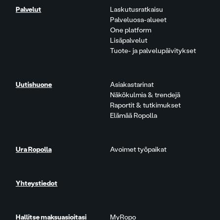
Palvelut
Laskutusratkaisu
Palveluosa-alueet
One platform
Lisäpalvelut
Tuote- ja palvelupäivitykset
Uutishuone
Asiakastarinat
Näkökulmia & trendejä
Raportit & tutkimukset
Elämää Ropolla
Ura Ropolla
Avoimet työpaikat
Yhteystiedot
Hallitse maksuasioitasi
MyRopo