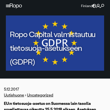
Jatka sisältöön
Finland
Ropo Capital valmistautuu
tietosuoja-asetukseen
(GDPR)
5.12.2017
Uutishuone
›
Uncategorized
EU:n tietosuoja-asetus on Suomessa lain tasolla
sovellettavaa oikeutta 25.5.2018 alkaen. Asetuksen