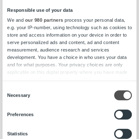
Ropo on tehnyt käytännössä asetuksen eteen?
Responsible use of your data
Vaikka asetus on uusi, on Ropo noudattanut tietosuoja-
asetuksen monia pääkohtia jo ennen sen soveltamisen
We and
our 980 partners
process your personal data,
alkamista tai voimaantuloa siltä osin kuin ne ovat olleet
e.g. your IP-number, using technology such as cookies to
voimassa jo kansallisen henkilötietolakimme
store and access information on your device in order to
(22.4.1999/523) nojalla.
serve personalized ads and content, ad and content
measurement, audience research and services
Ropo on valmistautunut asetuksen haasteisiin vuodesta
development. You have a choice in who uses your data
2016 alkaen henkilökuntaa kouluttamalla, osallistumalla
and for what purposes. Your privacy choices are only
alan toimijoiden tietosuoja-asetusta koskevaan
applicable on this digital property where you have made
keskusteluun sekä tarkastelemalla ja kehittämällä omia
your choices. You can change or withdraw your consent
käytänteitään.
any time from the Cookie Declaration or by clicking on
Consent
the Privacy trigger icon.
Necessary
Selection
Ropo on aloittanut yhteistyön sidosryhmiensä kanssa, jotta
se voi varmistaa henkilötietojen tietoturvallisen ja
Find out more about how your personal data is processed
Preferences
tietosuoja-asetuksen mukaisen, laadukkaan käsittelyn
and set your preferences in the
details section
.
kaikissa palveluketjunsa kohdissa.
We use cookies to personalise content and ads, to
Statistics