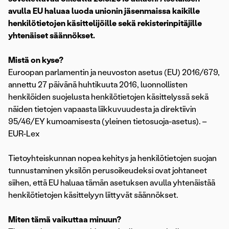
avulla EU haluaa luoda unionin jäsenmaissa kaikille
henkilötietojen käsittelijöille sekä rekisterinpitäjille
yhtenäiset säännökset.
Mistä on kyse?
Euroopan parlamentin ja neuvoston asetus (EU) 2016/679,
annettu 27 päivänä huhtikuuta 2016, luonnollisten
henkilöiden suojelusta henkilötietojen käsittelyssä sekä
näiden tietojen vapaasta liikkuvuudesta ja direktiivin
95/46/EY kumoamisesta (yleinen tietosuoja-asetus). –
EUR-Lex
Tietoyhteiskunnan nopea kehitys ja henkilötietojen suojan
tunnustaminen yksilön perusoikeudeksi ovat johtaneet
siihen, että EU haluaa tämän asetuksen avulla yhtenäistää
henkilötietojen käsittelyyn liittyvät säännökset.
Miten tämä vaikuttaa minuun?