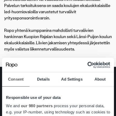
Palvelun tarkoituksena on saada koulujen ekaluokkalaisille
led-huomiovaloilla varustetut turvaliivit
yrityssponsorointivaroin.
Ropo yhtenä kumppanina mahdollisti turvaliivien
hankinnan Kuopion Rajalan koulun sekä Länsi-Puijon koulun
ekaluokkalaisille. Liivien jakamisen yhteydessä järjestettiin
myös valistus liikenneturvallisuudesta.
Search for:
Consent
Details
Ad Settings
About
Pikalinkit
Yhteystiedot
Ura Ropolla
Responsible use of your data
Palvelut
We and
our 980 partners
process your personal data,
Tietoa meistä
e.g. your IP-number, using technology such as cookies to