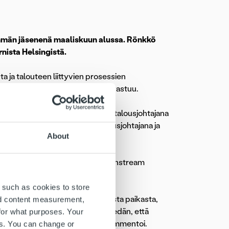
yhmän jäsenenä maaliskuun alussa. Rönkkö
nista Helsingistä.
ja talouteen liittyvien prosessien
minnan kehitys ja operatiivinen vastuu.
sernissa, jossa hän on toiminut talousjohtajana
-konsernin rahoitusyhtiön rahoitusjohtajana ja
About
ä.
ja vastannut kansainvälisen Greenstream
 such as cookies to store
 kaverini vinkkasi Ropon avoimesta paikasta,
nd content measurement,
pon vahva kasvu kiinnostaa ja tiedän, että
for what purposes. Your
ukaan porukkaan,
Toni Rönkkö
kommentoi.
es. You can change or