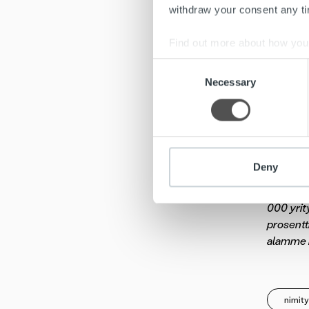
withdraw your consent any tim
Rönkkö o
muuttaa 
Find out more about how your
Consent
Uusi tal
We use cookies to personalis
Necessary
Selection
nykyinen
information about your use of
other information that you’ve
Lisätiet
Jenni Ja
Deny
Ropo Ca
noilla t
000 yrit
prosentt
alamme 
nimity