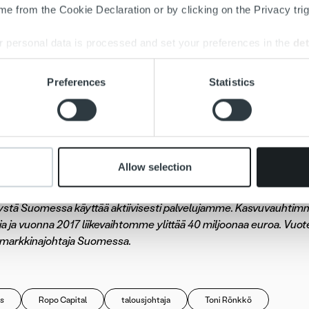
e from the Cookie Declaration or by clicking on the Privacy trig
n syntyperäinen kuopiolainen, mutta tehnyt työuransa Helsingi
Kuopioon, mutta liikkuu aktiivisesti Kuopion ja Helsingin väliä.
 personal data is processed and set your preferences in the
det
ousjohtaja aloittaa tehtävässään 1.3.2018 ja raportoi Ropon toimit
e content and ads, to provide social media features and to analy
Preferences
Statistics
 talousjohtaja
Timo Lappi
jättäytyy pois yhtiön toiminnasta to
 our site with our social media, advertising and analytics partn
 provided to them or that they’ve collected from your use of their
oja:
ntunen, brändi- ja markkinointipäällikkö, Ropo Capital, puh. 04
Allow selection
pital
on johtava kotimainen laskun elinkaari- ja rahoituspalvelu
eknologisena edelläkävijänä – toimintamallimme pohjautuu digitali
ystä Suomessa käyttää aktiivisesti palvelujamme. Kasvuvauhtimme
ia ja vuonna 2017 liikevaihtomme ylittää 40 miljoonaa euroa. 
markkinajohtaja Suomessa.
s
Ropo Capital
talousjohtaja
Toni Rönkkö