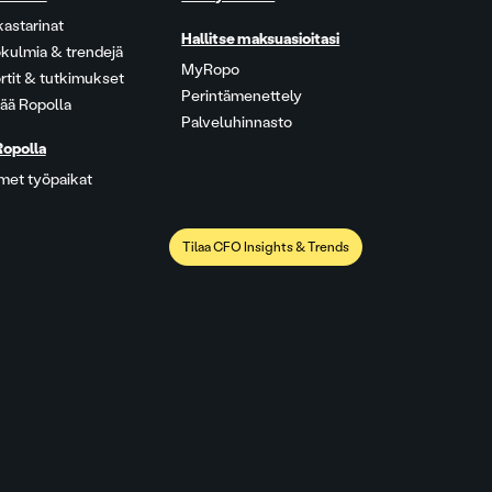
kastarinat
Hallitse maksuasioitasi
kulmia & trendejä
MyRopo
rtit & tutkimukset
Perintämenettely
ää Ropolla
Palveluhinnasto
Ropolla
met työpaikat
Tilaa CFO Insights & Trends