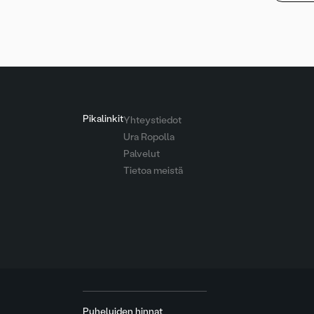
Pikalinkit
Yhteystiedot
Ura Ropolla
Palvelut
Tietoa meistä
Puheluiden hinnat