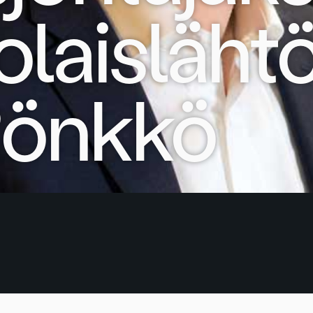
olaisläht
Rönkkö