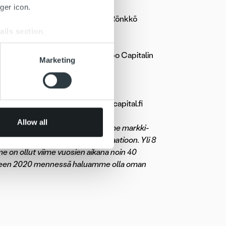
ger icon.
ssä. Ropolle siirtymisen myötä Rönkkö
ails section
.
usjohtaja
Artti Aurasmaalle
. Ropo Capitalin
se our traffic. We also share
Marketing
ukokuun lopussa.
ers who may combine it with
 services.
4 756 9603, jenni.jantunen@ropocapital.fi
Allow all
iden tarjoaja Suomessa. Kilpailemme markki-
saation etuihin ja vahvaan automaatioon. Yli 8
 on ollut viime vuosien aikana noin 40
Vuoteen 2020 mennessä haluamme olla oman