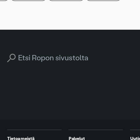
Search for:
Tietoa meistä
Palvelut
Uuti