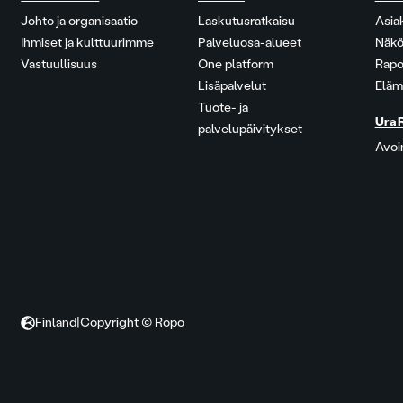
Johto ja organisaatio
Laskutusratkaisu
Asia
Ihmiset ja kulttuurimme
Palveluosa-alueet
Näkö
Vastuullisuus
One platform
Rapo
Lisäpalvelut
Eläm
Tuote- ja
Ura 
palvelupäivitykset
Avoi
Finland
|
Copyright © Ropo