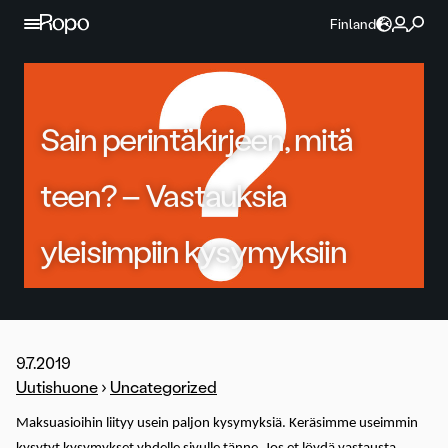
Jatka sisältöön
Finland
Sain perintäkirjeen, mitä
teen? – Vastauksia
yleisimpiin kysymyksiin
9.7.2019
Uutishuone
›
Uncategorized
Maksuasioihin liityy usein paljon kysymyksiä. Keräsimme useimmin