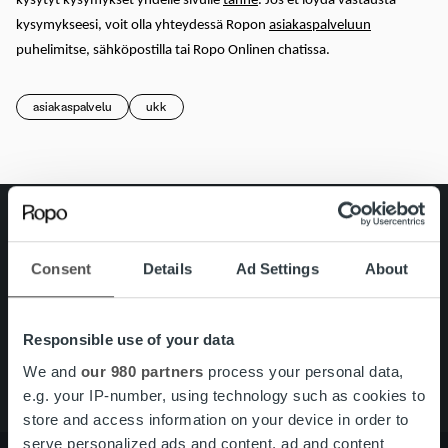
kysytyt kysymykset yhdelle sivulle
tänne
. Jos et löydä vastausta
kysymykseesi, voit olla yhteydessä Ropon
asiakaspalveluun
puhelimitse, sähköpostilla tai Ropo Onlinen chatissa.
asiakaspalvelu
ukk
Search for:
Pikalinkit
Yhteystiedot
Consent
Details
Ad Settings
About
Ura Ropolla
Palvelut
Responsible use of your data
Tietoa meistä
We and
our 980 partners
process your personal data,
e.g. your IP-number, using technology such as cookies to
store and access information on your device in order to
serve personalized ads and content, ad and content