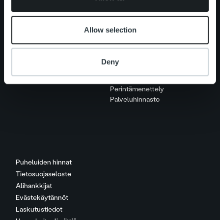
Ura Ropolla
Avoimet työpaikat
Allow selection
Yhteystiedot
Deny
Hallitse maksuasioitasi
MyRopo
Perintämenettely
Palveluhinnasto
Puheluiden hinnat
Tietosuojaseloste
Alihankkijat
Evästekäytännöt
Laskutustiedot