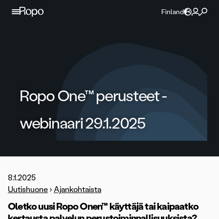
Jatka sisältöön
Finland
Ropo One™ perusteet -
webinaari 29.1.2025
8.1.2025
Uutishuone
›
Ajankohtaista
Oletko uusi Ropo Onen™ käyttäjä tai kaipaatko
kertausta palvelun perustoiminnallisuuksista?