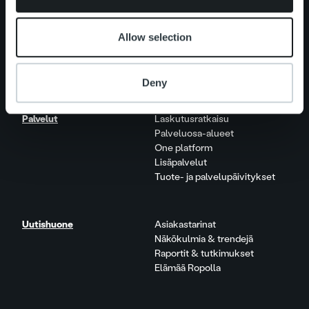
Allow selection
Tietoa meistä
Johto ja organisaatio
Ihmiset ja kulttuurimme
Vastuullisuus
Deny
Palvelut
Laskutusratkaisu
Palveluosa-alueet
One platform
Lisäpalvelut
Tuote- ja palvelupäivitykset
Uutishuone
Asiakastarinat
Näkökulmia & trendejä
Raportit & tutkimukset
Elämää Ropolla