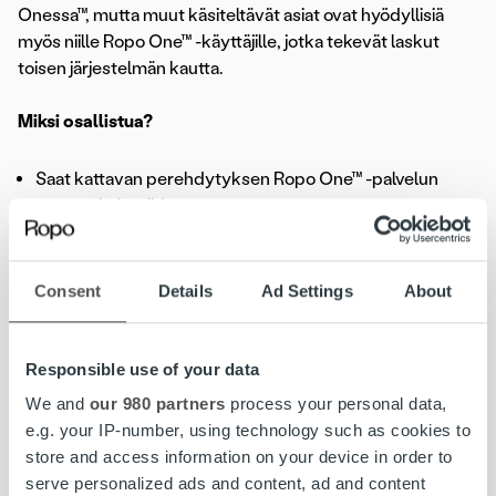
Onessa™, mutta muut käsiteltävät asiat ovat hyödyllisiä
myös niille Ropo One™ -käyttäjille, jotka tekevät laskut
toisen järjestelmän kautta.
Miksi osallistua?
Saat kattavan perehdytyksen Ropo One™ -palvelun
perustoimintoihin
Voit esittää kysymyksiä ja saada vastauksia
asiantuntijoiltamme
Consent
Details
Ad Settings
About
Webinaarin tallenne toimitetaan kaikille ilmoittautuneille
jälkikäteen
Responsible use of your data
Ilmoittaudu mukaan
alla olevan linkin kautta. Voit esittää
We and
our 980 partners
process your personal data,
samalla ennakkokysymyksiä, jotka pyrimme huomioimaan
e.g. your IP-number, using technology such as cookies to
webinaarin suunnittelussa.
store and access information on your device in order to
serve personalized ads and content, ad and content