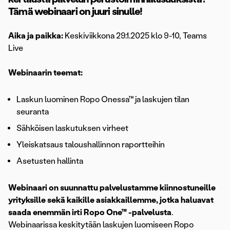
Tämä webinaari on juuri sinulle!
Aika ja paikka:
Keskiviikkona 29.1.2025 klo 9-10, Teams
Live
Webinaarin teemat:
Laskun luominen Ropo Onessa™ ja laskujen tilan
seuranta
Sähköisen laskutuksen virheet
Yleiskatsaus taloushallinnon raportteihin
Asetusten hallinta
Webinaari on suunnattu palvelustamme kiinnostuneille
yrityksille sekä kaikille asiakkaillemme, jotka haluavat
saada enemmän irti Ropo One™ -palvelusta
.
Webinaarissa keskitytään laskujen luomiseen Ropo