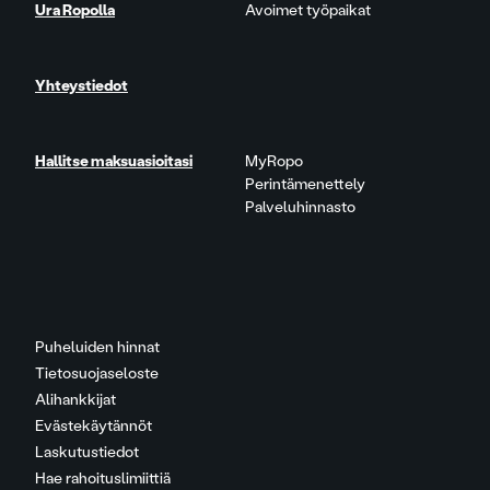
Ura Ropolla
Avoimet työpaikat
Yhteystiedot
Hallitse maksuasioitasi
MyRopo
Perintämenettely
Palveluhinnasto
Puheluiden hinnat
Tietosuojaseloste
Alihankkijat
Evästekäytännöt
Laskutustiedot
Hae rahoituslimiittiä