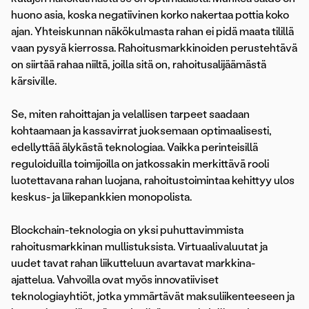
huono asia, koska negatiivinen korko nakertaa pottia koko
ajan. Yhteiskunnan näkökulmasta rahan ei pidä maata tilillä
vaan pysyä kierrossa. Rahoitusmarkkinoiden perustehtävä
on siirtää rahaa niiltä, joilla sitä on, rahoitusalijäämästä
kärsiville.
Se, miten rahoittajan ja velallisen tarpeet saadaan
kohtaamaan ja kassavirrat juoksemaan optimaalisesti,
edellyttää älykästä teknologiaa. Vaikka perinteisillä
reguloiduilla toimijoilla on jatkossakin merkittävä rooli
luotettavana rahan luojana, rahoitustoimintaa kehittyy ulos
keskus- ja liikepankkien monopolista.
Blockchain-teknologia on yksi puhuttavimmista
rahoitusmarkkinan mullistuksista. Virtuaalivaluutat ja
uudet tavat rahan liikutteluun avartavat markkina-
ajattelua. Vahvoilla ovat myös innovatiiviset
teknologiayhtiöt, jotka ymmärtävät maksuliikenteeseen ja