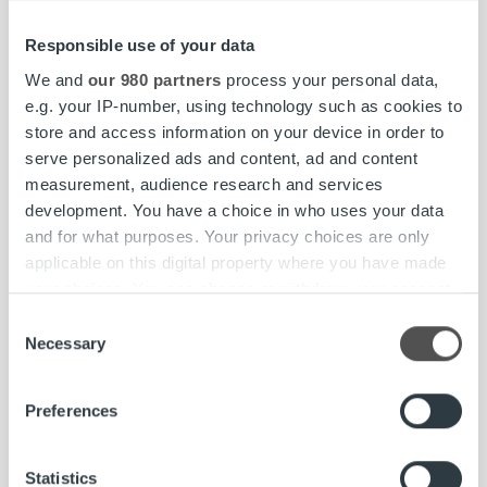
ollut merkittävää liiketoimintaa, mutta jatkossa sillä
rahastaminen ei ole mahdollista. Palveluntarjoajien on
Responsible use of your data
saatava tuottonsa muualta. Oma liiketoimintamallimme
We and
our 980 partners
process your personal data,
uuteen ympäristöön on jo olemassa ja toteutettavissa.
e.g. your IP-number, using technology such as cookies to
Mullistukset sopivat ketterille toimijoille ja tuovat
store and access information on your device in order to
markkinoille tervettä kilpailua.
serve personalized ads and content, ad and content
measurement, audience research and services
Artti Aurasmaa
development. You have a choice in who uses your data
Toimitusjohtaja
and for what purposes. Your privacy choices are only
Ropo Capital
applicable on this digital property where you have made
your choices. You can change or withdraw your consent
Ropo Capitalin blogissa julkaistaan puheenvuoroja
any time from the Cookie Declaration or by clicking on
Consent
ajankohtaisista aiheista erityisesti liike-elämään, talouteen
the Privacy trigger icon.
Necessary
Selection
ja laskutukseen liittyen.
Find out more about how your personal data is processed
Preferences
and set your preferences in the
details section
.
artti aurasmaa
Blogi
We use cookies to personalise content and ads, to
Statistics