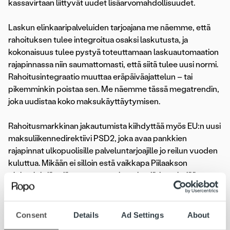
kassavirtaan liittyvät uudet lisäarvomahdollisuudet.
Laskun elinkaaripalveluiden tarjoajana me näemme, että
rahoituksen tulee integroitua osaksi laskutusta, ja
kokonaisuus tulee pystyä toteuttamaan laskuautomaation
rajapinnassa niin saumattomasti, että siitä tulee uusi normi.
Rahoitusintegraatio muuttaa eräpäiväajattelun – tai
pikemminkin poistaa sen. Me näemme tässä megatrendin,
joka uudistaa koko maksukäyttäytymisen.
Rahoitusmarkkinan jakautumista kiihdyttää myös EU:n uusi
maksuliikennedirektiivi PSD2, joka avaa pankkien
rajapinnat ulkopuolisille palveluntarjoajille jo reilun vuoden
kuluttua. Mikään ei silloin estä vaikkapa Piilaakson
globaaleja jättejä tuomasta omia maksujärjestelmiään
markkinoillemme.
Avoimessa kilpailuympäristössä maksuliikenteen
Consent
Details
Ad Settings
About
maksullisuus katoaa nopeasti. Pankeille maksuliikenne on