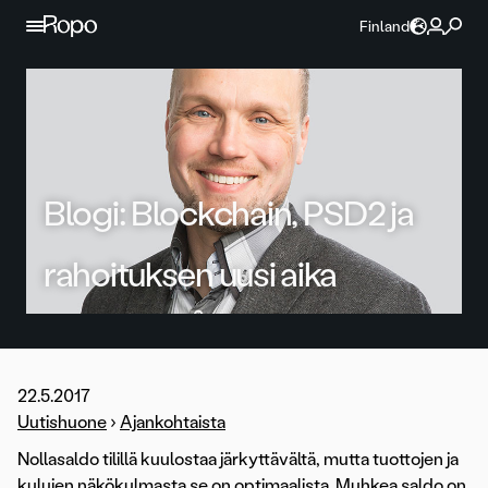
Jatka sisältöön
Finland
Blogi: Blockchain, PSD2 ja
rahoituksen uusi aika
22.5.2017
Uutishuone
›
Ajankohtaista
Nollasaldo tilillä kuulostaa järkyttävältä, mutta tuottojen ja
kulujen näkökulmasta se on optimaalista. Muhkea saldo on