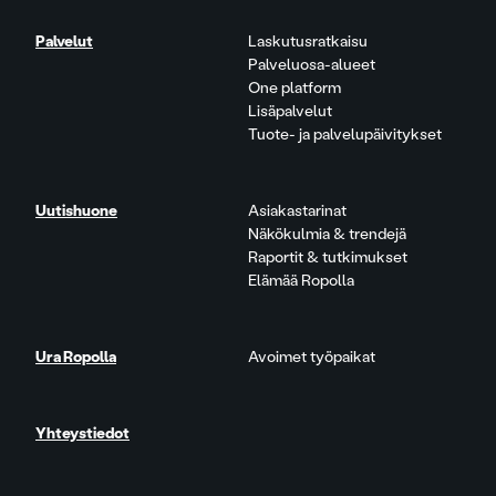
Palvelut
Laskutusratkaisu
Palveluosa-alueet
One platform
Lisäpalvelut
Tuote- ja palvelupäivitykset
Uutishuone
Asiakastarinat
Näkökulmia & trendejä
Raportit & tutkimukset
Elämää Ropolla
Ura Ropolla
Avoimet työpaikat
Yhteystiedot