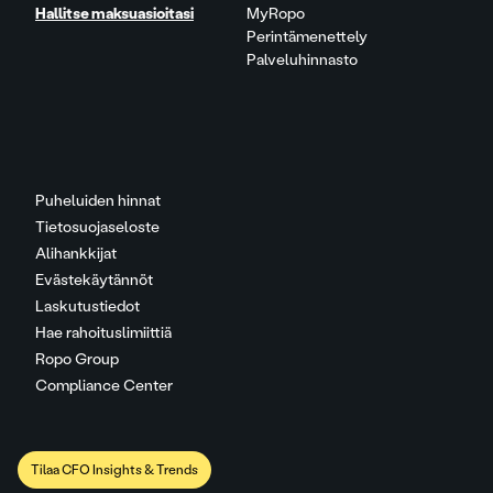
Hallitse maksuasioitasi
MyRopo
Perintämenettely
Palveluhinnasto
Puheluiden hinnat
Tietosuojaseloste
Alihankkijat
Evästekäytännöt
Laskutustiedot
Hae rahoituslimiittiä
Ropo Group
Compliance Center
Tilaa CFO Insights & Trends