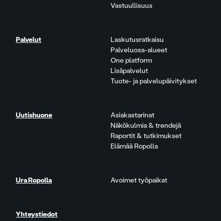
Vastuullisuus
Palvelut
Laskutusratkaisu
Palveluosa-alueet
One platform
Lisäpalvelut
Tuote- ja palvelupäivitykset
Uutishuone
Asiakastarinat
Näkökulmia & trendejä
Raportit & tutkimukset
Elämää Ropolla
Ura Ropolla
Avoimet työpaikat
Yhteystiedot