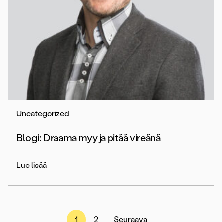
Uncategorized
Blogi: Draama myy ja pitää vireänä
Lue lisää
Artikkelien
1
2
Seuraava