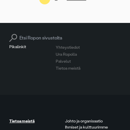
sivutus
Search for:
Pikalinkit
Yhteystiedot
Ura Ropolla
Palvelut
Tietoa meistä
Tietoa meistä
Johto ja organisaatio
Ihmiset ja kulttuurimme