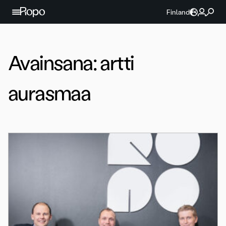
Jatka sisältöön
Finland
Avainsana:
artti
aurasmaa