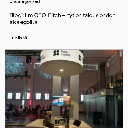
Uncategorized
Blogi: I´m CFO, Bitch – nyt on talousjohdon
aika egoilla
Lue lisää