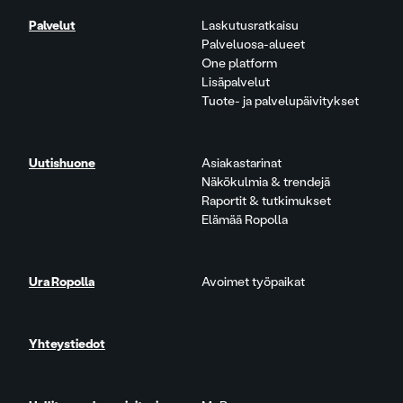
Palvelut
Laskutusratkaisu
Palveluosa-alueet
One platform
Lisäpalvelut
Tuote- ja palvelupäivitykset
Uutishuone
Asiakastarinat
Näkökulmia & trendejä
Raportit & tutkimukset
Elämää Ropolla
Ura Ropolla
Avoimet työpaikat
Yhteystiedot