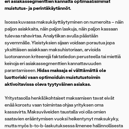
eri asiakassegmenttien kannalta optimaalisimmat
muistutus- ja perintäkäytännöt.
Isossa kuvassa maksukäyttäytyminen on numeroita – näin
paljon asiakkaita, näin paljon laskuja, näin paljon kassaan
tulevaa rahavirtaa. Analytiikan avulla päästään
syvemmälle. Yleistyksien sijaan voidaan porautua jopa
yksittäisen asiakkaan maksuhistoriaan, arvioida
luotonannon kriteerejä faktatiedon perusteella tai miettiä
keinoja eri asiakassegmenttien kannattavuuden
parantamiseen.
Hidas maksaja ei välttämättä ole
luottoriski vaan optimoiduin muistutustoimin
aktivoitavissa oleva tyytyväinen asiakas.
Yritystasolla henkilökohtaiset maksamisen tavat eivät
enää korostu vaan toimintaa ohjaa yrityksen oma
kassavirta. Maksuviiveiden taustalla voi olla omien
saatavien erääntymisen vuoksi heikentynyt maksukyky,
mutta myös b-to-b-laskutuksessa ilmenee hallinnollisesta