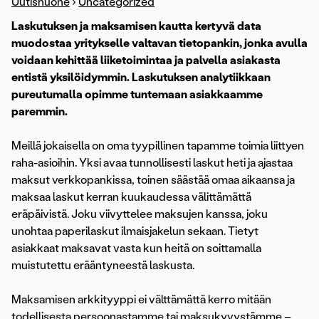
Uutishuone
›
Uncategorized
Laskutuksen ja maksamisen kautta kertyvä data
muodostaa yritykselle valtavan tietopankin, jonka avulla
voidaan kehittää liiketoimintaa ja palvella asiakasta
entistä yksilöidymmin. Laskutuksen analytiikkaan
pureutumalla opimme tuntemaan asiakkaamme
paremmin.
Meillä jokaisella on oma tyypillinen tapamme toimia liittyen
raha-asioihin. Yksi avaa tunnollisesti laskut heti ja ajastaa
maksut verkkopankissa, toinen säästää omaa aikaansa ja
maksaa laskut kerran kuukaudessa välittämättä
eräpäivistä. Joku viivyttelee maksujen kanssa, joku
unohtaa paperilaskut ilmaisjakelun sekaan. Tietyt
asiakkaat maksavat vasta kun heitä on soittamalla
muistutettu erääntyneestä laskusta.
Maksamisen arkkityyppi ei välttämättä kerro mitään
todellisesta persoonastamme tai maksukyvystämme –