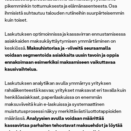
pikemminkin tottumuksesta ja elämänasenteesta. Osa
ihmisistä suhtautuu talouden rutiineihin suurpiirteisemmin
kuin toiset.
Laskutuksen optimoinnissa ja kassavirran ennustamisessa
asiakkaiden maksukäyttäytymisen ymmärtäminen on
keskiössä.
Maksuhistoriaa ja -viiveitä seuraamalla
voidaan segmentoida asiakkaita uusin tavoin ja oppia
ennakoimaan esimerkiksi maksamiseen vaikuttavaa
kausivaihtelua.
Laskutuksen analytiikan avulla ymmärrys yrityksen
rahaliikenteestä kasvaa; yritykset maksavat eri tavalla kuin
henkilöasiakkaat, paperilaskuissa on enemmän
maksuviiveitä kuin e-laskuissa ja systemaattinen
muistutusprosessi näkyy merkittävästi luottotappioiden
määrässä.
Analyysien avulla voidaan määrittää
kassavirtaa parhaiten tehostavat maksuehdot ja löytää