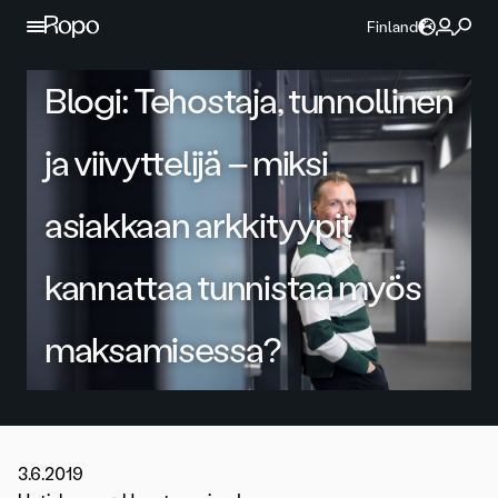
Jatka sisältöön
Finland
Blogi: Tehostaja, tunnollinen
ja viivyttelijä – miksi
asiakkaan arkkityypit
kannattaa tunnistaa myös
maksamisessa?
3.6.2019