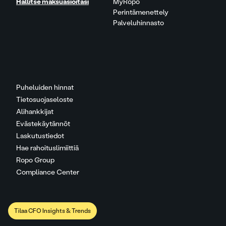
Hallitse maksuasioitasi
MyRopo
Perintämenettely
Palveluhinnasto
Puheluiden hinnat
Tietosuojaseloste
Alihankkijat
Evästekäytännöt
Laskutustiedot
Hae rahoituslimiittiä
Ropo Group
Compliance Center
Tilaa CFO Insights & Trends