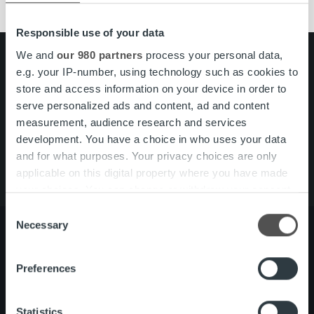
Responsible use of your data
We and
our 980 partners
process your personal data,
Search for:
e.g. your IP-number, using technology such as cookies to
store and access information on your device in order to
Pikalinkit
Yhteystiedot
serve personalized ads and content, ad and content
Ura Ropolla
measurement, audience research and services
Palvelut
development. You have a choice in who uses your data
Tietoa meistä
and for what purposes. Your privacy choices are only
applicable on this digital property where you have made
your choices. You can change or withdraw your consent
any time from the Cookie Declaration or by clicking on
Consent
the Privacy trigger icon.
Necessary
Selection
Find out more about how your personal data is processed
Preferences
Tietoa meistä
Johto ja organisaatio
and set your preferences in the
details section
.
Ihmiset ja kulttuurimme
Vastuullisuus
We use cookies to personalise content and ads, to
Statistics