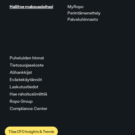
Hallitse maksuasioitasi
MyRopo
Perintämenettely
Palveluhinnasto
Puheluiden hinnat
Tietosuojaseloste
Alihankkijat
Evästekäytännöt
Laskutustiedot
Hae rahoituslimiittiä
Ropo Group
Compliance Center
Tilaa CFO Insights & Trends