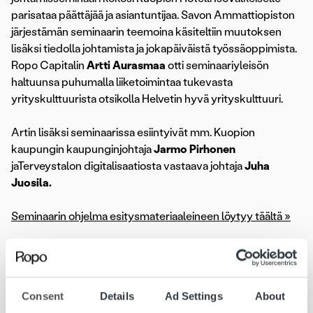
parisataa päättäjää ja asiantuntijaa. Savon Ammattiopiston
järjestämän seminaarin teemoina käsiteltiin muutoksen
lisäksi tiedolla johtamista ja jokapäiväistä työssäoppimista.
Ropo Capitalin
Artti Aurasmaa
otti seminaariyleisön
haltuunsa puhumalla liiketoimintaa tukevasta
yrityskulttuurista otsikolla Helvetin hyvä yrityskulttuuri.
Artin lisäksi seminaarissa esiintyivät mm. Kuopion
kaupungin kaupunginjohtaja
Jarmo Pirhonen
jaTerveystalon digitalisaatiosta vastaava johtaja
Juha
Juosila.
Seminaarin ohjelma esitysmateriaaleineen löytyy täältä »
Ajankohtaista
artti aurasmaa
tapahtumat
teejotaintoisin
Consent
Details
Ad Settings
About