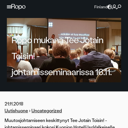
Jatka sisältöön
Finland
Ropo mukana Tee Jotain
Toisin! -
johtamisseminaarissa 16.11.
21.11.2018
Uutishuone
›
Uncategorized
Muutosjohtamiseen keskittynyt Tee Jotain Toisin! -
johtamisseminaari kokosi Kuopion Hotelli IsoValkeiselle