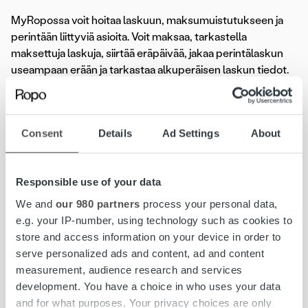
MyRopossa voit hoitaa laskuun, maksumuistutukseen ja
perintään liittyviä asioita. Voit maksaa, tarkastella
maksettuja laskuja, siirtää eräpäivää, jakaa perintälaskun
useampaan erään ja tarkastaa alkuperäisen laskun tiedot.
Voit myös ilmoittaa tilinumerosi liikamaksun palautusta
varten tai valtuuttaa toisen henkilön hoitamaan asiaa
puolestasi.
Consent
Details
Ad Settings
About
Tarkista, löytyisikö vastaus kysymykseesi Ropon
UKK:sta
Responsible use of your data
Olemme koostaneet avuksesi
Ropon Usein kysytyt
We and
our 980 partners
process your personal data,
kysymykset -sivun
, josta löydät vastauksia yleisimmin
e.g. your IP-number, using technology such as cookies to
kysyttyihin kysymyksiin.
store and access information on your device in order to
serve personalized ads and content, ad and content
Hyvää juhannusta!
measurement, audience research and services
Ropo
development. You have a choice in who uses your data
and for what purposes. Your privacy choices are only