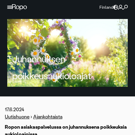
Jatka sisältöön
Finland
Juhannuksen
poikkeusaukioloajat
17.6.2024
Uutishuone
›
Ajankohtaista
Ropon asiakaspalvelussa on juhannuksena poikkeuksia
aukioloajoissa.