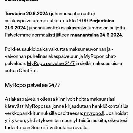
Torstaina 20.6.2024
(juhannusaaton aatto)
asiakaspalvelumme sulkeutuu klo 16.00.
Perjantaina
21.6.2024
(juhannusaatto) asiakaspalvelumme on suljettu.
Palvelemme normaalisti jälleen
maanantaina 24.6.2024
.
Poikkeusaukioloaika vaikuttaa maksuneuvonnan ja -
valvonnan puhelinasiakaspalveluun ja MyRopon chat-
palveluun.
MyRopo palvelee 24/7
ja siellä maksuasioissa
auttaa ChatBot.
MyRopo palvelee 24/7
Asiakaspalvelun ollessa kiinni voit hoitaa maksuasiasi
kätevästi MyRopossa, jonne kirjaudutaan henkilökohtaisilla
verkkopankkitunnuksilla osoitteessa:
myropo.fi
. Jos hoidat
yrityksen, yhdistyksen tai muun yhteisön asioita, oikeutesi
tarkistetaan Suomi.fi-valtuuksien avulla.