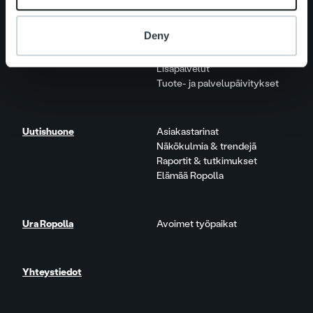
Palvelut
Laskutusratkaisu
Deny
Palveluosa-alueet
One platform
Lisäpalvelut
Tuote- ja palvelupäivitykset
Uutishuone
Asiakastarinat
Näkökulmia & trendejä
Raportit & tutkimukset
Elämää Ropolla
Ura Ropolla
Avoimet työpaikat
Yhteystiedot