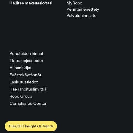
Hallitse maksuasioitasi
MyRopo
Perintämenettely
Palveluhinnasto
Puheluiden hinnat
Tietosuojaseloste
Alihankkijat
Evästekäytännöt
Laskutustiedot
Hae rahoituslimiittiä
Ropo Group
Compliance Center
Tilaa CFO Insights & Trends