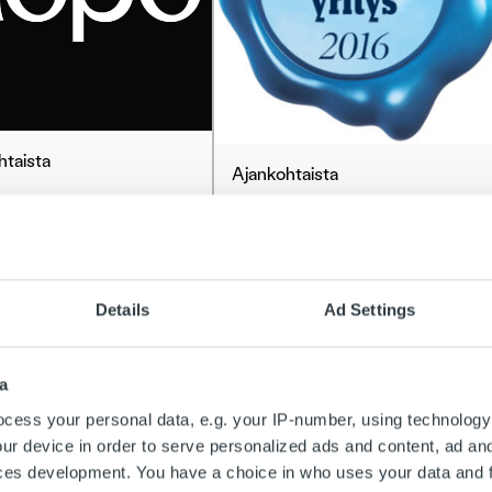
htaista
Ajankohtaista
inpalvelumme
Trust Kapital on
a 18.3.
Kauppalehden
uksellisesti vain klo
menestyjäyritys
i
Details
Ad Settings
Lue lisää
ää
a
cess your personal data, e.g. your IP-number, using technology
ur device in order to serve personalized ads and content, ad a
ces development. You have a choice in who uses your data and 