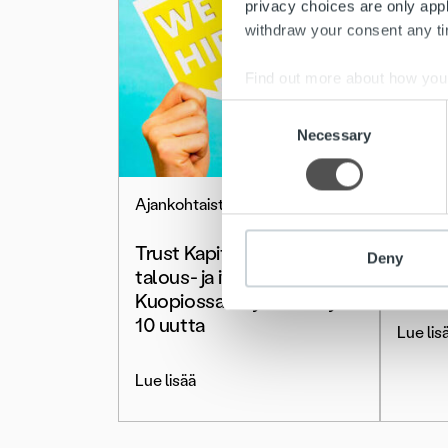
privacy choices are only app
withdraw your consent any tim
Find out more about how your
Consent
We use cookies to personalis
Necessary
Selection
information about your use of
other information that you’ve
Ajankohtaista
Ajanko
Trust Kapital palkkaa
Haemm
Deny
talous- ja it-osaajia
palka
Kuopiossa – työllistää yli
10 uutta
Lue lis
Lue lisää