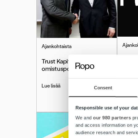
Ajanko
Ajankohtaista
Puhel
Trust Kapitalin
avoinn
omistuspohja laajenee
poikke
14 ast
Lue lisää
Consent
Lue lis
Responsible use of your dat
We and
our 980 partners
pro
and access information on yo
audience research and servi