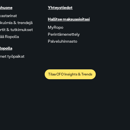
shuone
Yhteystiedot
kastarinat
Hallitse maksuasioitasi
kulmia & trendejä
MyRopo
rtit & tutkimukset
Perintämenettely
ää Ropolla
Palveluhinnasto
Ropolla
met työpaikat
Tilaa CFO Insights & Trends