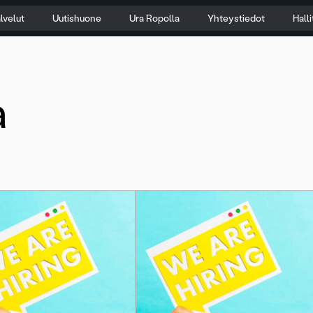
lvelut
Uutishuone
Ura Ropolla
Yhteystiedot
Hall
a