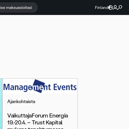
itse maksuasioitasi
Finland
Ajankohtaista
VaikuttajaForum Energia
19.-20.4. – Trust Kapital