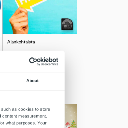
Ajankohtaista
Haemme
asiakkuusjohtajaa
Kuopioon tai Helsinkiin
About
Lue lisää
 such as cookies to store
nd content measurement,
for what purposes. Your