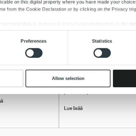
licable on this digital property where you have made your choic
e from the Cookie Declaration or by clicking on the Privacy trig
 personal data is processed and set your preferences in the
det
e content and ads, to provide social media features and to analy
Preferences
Statistics
 our site with our social media, advertising and analytics partn
 provided to them or that they’ve collected from your use of their
htaista
Ajankohtaista
e kirjanpitäjää ja
Haemme ohjelmisto-
Allow selection
nlaskijaa Kuopioon
suunnittelijoita Kuopion
päätoimipisteeseen
ää
Lue lisää