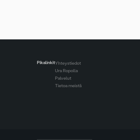
Artikkelien
sivutus
Pikalinkit
Yhteystiedot
Ura Ropolla
Palvelut
Tietoa meistä