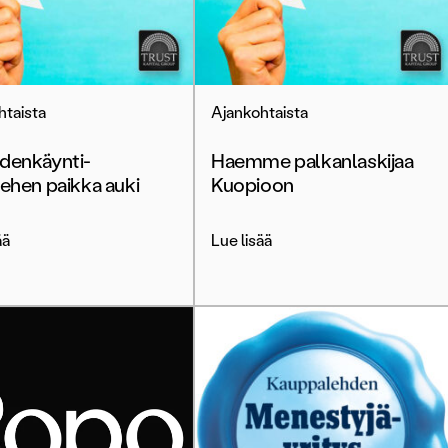
htaista
Ajankohtaista
denkäynti-
Haemme palkanlaskijaa
iehen paikka auki
Kuopioon
ää
Lue lisää