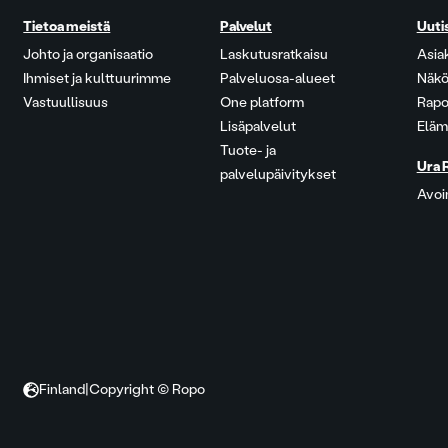
Tietoa meistä
Palvelut
Uuti
Johto ja organisaatio
Laskutusratkaisu
Asia
Ihmiset ja kulttuurimme
Palveluosa-alueet
Näkö
Vastuullisuus
One platform
Rapo
Lisäpalvelut
Eläm
Tuote- ja
Ura 
palvelupäivitykset
Avoi
Finland
|
Copyright © Ropo