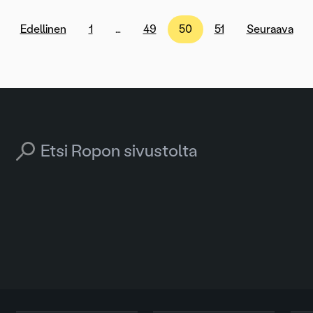
Edellinen
1
…
49
50
51
Seuraava
Search for: