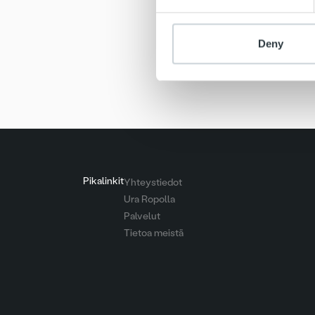
Deny
Ajanko
Pikalinkit
Yhteystiedot
Ura Ropolla
Palvelut
Tietoa meistä