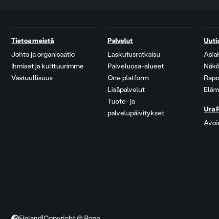
Tietoa meistä
Palvelut
Uuti
Johto ja organisaatio
Laskutusratkaisu
Asia
Ihmiset ja kulttuurimme
Palveluosa-alueet
Näkö
Vastuullisuus
One platform
Rapo
Lisäpalvelut
Eläm
Tuote- ja
Ura 
palvelupäivitykset
Avoi
Finland
|
Copyright © Ropo