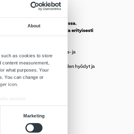
aForum Energia 2017 -tapahtumassa.
About
alisaation mahdollisuuksista erityisesti
ran tehostamiseen.
 liiketoiminta-, talous-, kehitys- ja
 such as cookies to store
ehityksen keskiössä, hajautettu
nd content measurement,
n sekä uusiutuvien energialähteiden hyödyt ja
for what purposes. Your
es. You can change or
ger icon.
apital.fi
ails section
.
fi
se our traffic. We also share
Marketing
ocapital.fi
ers who may combine it with
 services.