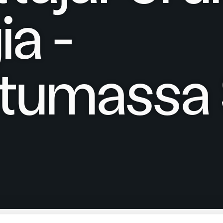
a -
tumassa 9