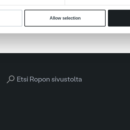
Allow selection
htaista
energiasektori
tapahtumat
VaikuttajaForum Ene
Search for: