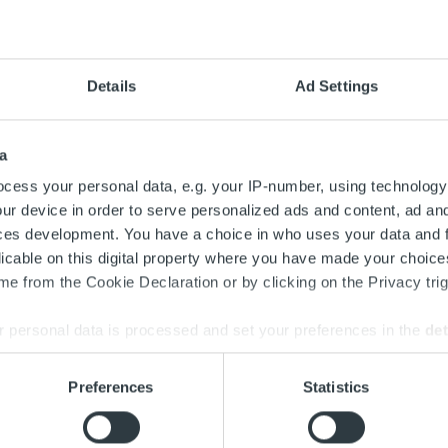
one
›
Ajankohtaista
mukana Vanajanlinnassa 9.-10.5. järjestettävässä Vaikuttaj
Details
Ad Settings
man kumppanina tuomme näkemyksiämme taloushallinnon digit
toimialalla. Aihealueemme keskittyy sähköyhtiöiden kassavir
a
a kokoaa yhteen valtakunnallisten ja paikallisten energiayhtiöiden
cess your personal data, e.g. your IP-number, using technology
lintojohdon. Tänä vuonna pääteemoja ovat energia-alan murros k
ur device in order to serve personalized ads and content, ad a
uotanto ja tehon riittävyys, palveluprosessien digitalisoitumine
ces development. You have a choice in who uses your data and 
t.
licable on this digital property where you have made your choic
e from the Cookie Declaration or by clicking on the Privacy trig
a tapahtumassa ovat:
rasmaa, toimitusjohtaja, puh. 045 186 1775, artti.aurasmaa@ropoc
 personal data is processed and set your preferences in the
det
va, myyntijohtaja, puh. 044 756 9900, sami.kouva@ropocapital.
y, luova johtaja, puh. 045 122 8231, sami.levy@ropocapital.fi
e content and ads, to provide social media features and to analy
Preferences
Statistics
tinen, asiakkuusjohtaja, puh. 040 500 4339, mikko.uotinen@rop
 our site with our social media, advertising and analytics partn
 provided to them or that they’ve collected from your use of their
entevents.fi/events/IndustryForum-Energy>>