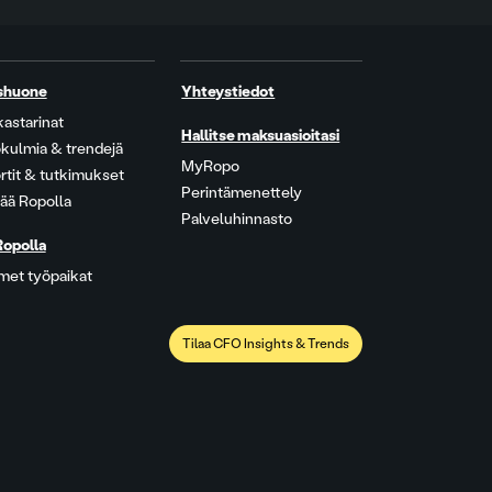
shuone
Yhteystiedot
kastarinat
Hallitse maksuasioitasi
kulmia & trendejä
MyRopo
rtit & tutkimukset
Perintämenettely
ää Ropolla
Palveluhinnasto
Ropolla
met työpaikat
Tilaa CFO Insights & Trends