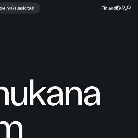
itse maksuasioitasi
Finland
mukana
um