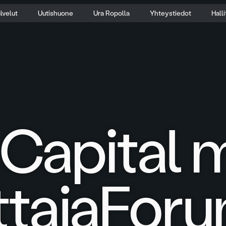
lvelut
Uutishuone
Ura Ropolla
Yhteystiedot
Hall
Capital 
ttajaFor