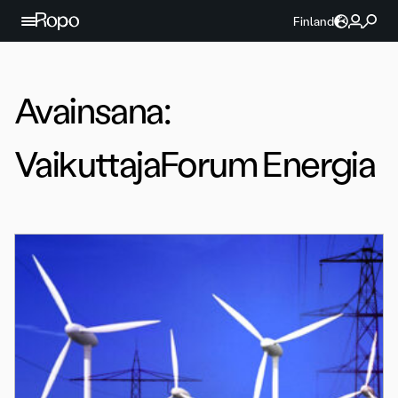
Jatka sisältöön
Finland
Avainsana:
VaikuttajaForum Energia