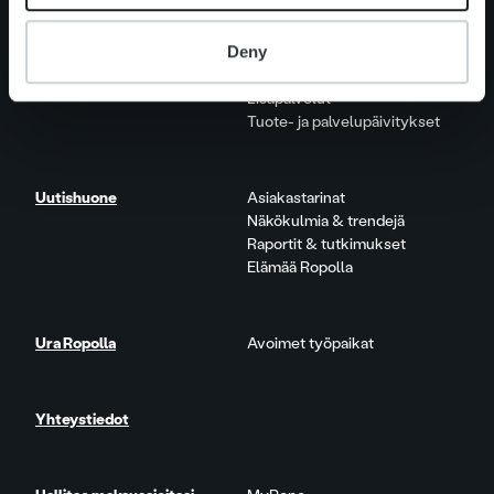
Palvelut
Laskutusratkaisu
Deny
Palveluosa-alueet
One platform
Lisäpalvelut
Tuote- ja palvelupäivitykset
Uutishuone
Asiakastarinat
Näkökulmia & trendejä
Raportit & tutkimukset
Elämää Ropolla
Ura Ropolla
Avoimet työpaikat
Yhteystiedot