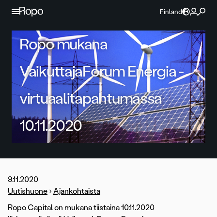
Jatka sisältöön
Finland
Ropo mukana
VaikuttajaForum Energia -
virtuaalitapahtumassa
10.11.2020
9.11.2020
Uutishuone
›
Ajankohtaista
Ropo Capital on mukana tiistaina 10.11.2020