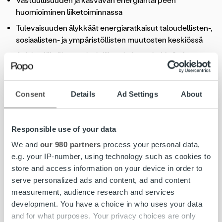
Vastuullisuuden ja kasvavan energiantarpeen
huomioiminen liiketoiminnassa
Tulevaisuuden älykkäät energiaratkaisut taloudellisten-,
sosiaalisten- ja ympäristöllisten muutosten keskiössä
Asiakaslähtöisen palveluliiketoiminnan kehittäminen
energia-alalla: tavoitteena asiakassitouttaminen ja
asiakaskokemuksen parantaminen
Consent
Details
Ad Settings
About
Lisätietoja tapahtumasta
»
Responsible use of your data
Kuva: Management Events
We and
our 980 partners
process your personal data,
e.g. your IP-number, using technology such as cookies to
store and access information on your device in order to
serve personalized ads and content, ad and content
#ropojengi
energia-ala
laskun elinkaaripalvelu
measurement, audience research and services
Ropo Capital
VaikuttajaForum Energia
development. You have a choice in who uses your data
and for what purposes. Your privacy choices are only