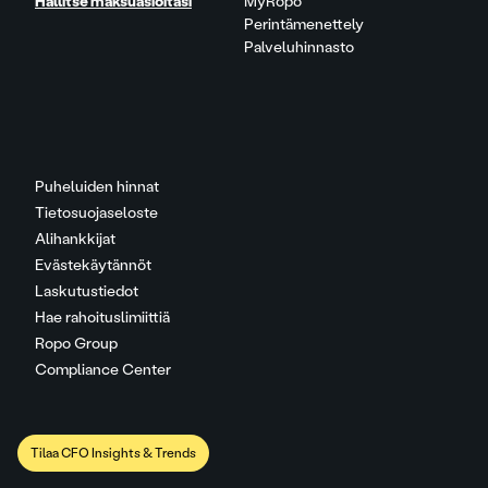
Hallitse maksuasioitasi
MyRopo
Perintämenettely
Palveluhinnasto
Puheluiden hinnat
Tietosuojaseloste
Alihankkijat
Evästekäytännöt
Laskutustiedot
Hae rahoituslimiittiä
Ropo Group
Compliance Center
Tilaa CFO Insights & Trends