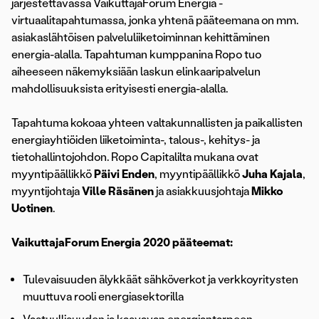
järjestettävässä VaikuttajaForum Energia -
virtuaalitapahtumassa, jonka yhtenä pääteemana on mm.
asiakaslähtöisen palveluliiketoiminnan kehittäminen
energia-alalla. Tapahtuman kumppanina Ropo tuo
aiheeseen näkemyksiään laskun elinkaaripalvelun
mahdollisuuksista erityisesti energia-alalla.
Tapahtuma kokoaa yhteen valtakunnallisten ja paikallisten
energiayhtiöiden liiketoiminta-, talous-, kehitys- ja
tietohallintojohdon. Ropo Capitalilta mukana ovat
myyntipäällikkö
Päivi Enden
, myyntipäällikkö
Juha Kajala
,
myyntijohtaja
Ville Räsänen
ja asiakkuusjohtaja
Mikko
Uotinen
.
VaikuttajaForum Energia 2020 pääteemat:
Tulevaisuuden älykkäät sähköverkot ja verkkoyritysten
muuttuva rooli energiasektorilla